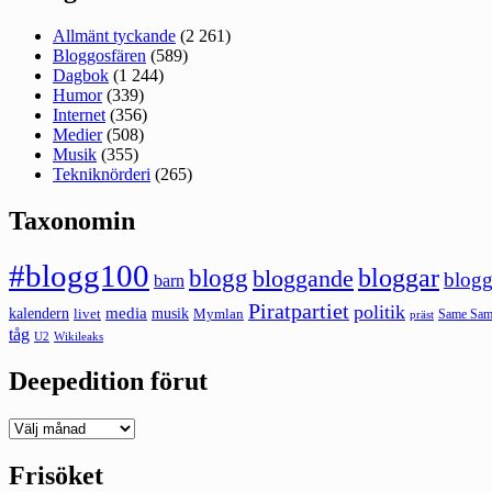
Allmänt tyckande
(2 261)
Bloggosfären
(589)
Dagbok
(1 244)
Humor
(339)
Internet
(356)
Medier
(508)
Musik
(355)
Tekniknörderi
(265)
Taxonomin
#blogg100
bloggar
blogg
bloggande
blogg
barn
Piratpartiet
politik
kalendern
media
livet
musik
Mymlan
Same Same
präst
tåg
U2
Wikileaks
Deepedition förut
Deepedition
förut
Frisöket