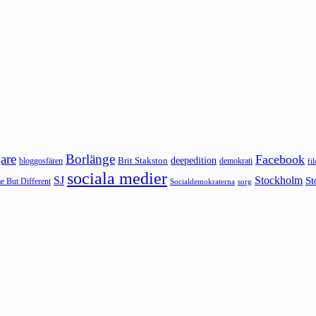
are
Borlänge
Facebook
deepedition
Brit Stakston
bloggosfären
demokrati
fi
sociala medier
SJ
Stockholm
St
 But Different
sorg
Socialdemokraterna