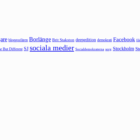
are
Borlänge
Facebook
deepedition
Brit Stakston
bloggosfären
demokrati
fi
sociala medier
SJ
Stockholm
St
 But Different
sorg
Socialdemokraterna