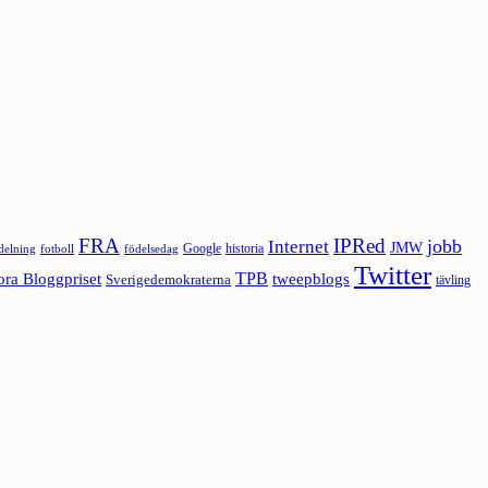
FRA
IPRed
jobb
Internet
JMW
Google
historia
ldelning
fotboll
födelsedag
Twitter
ora Bloggpriset
TPB
tweepblogs
Sverigedemokraterna
tävling