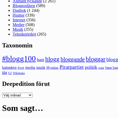
Allmänt tyckande
(2 261)
Bloggosfären
(589)
Dagbok
(1 244)
Humor
(339)
Internet
(356)
Medier
(508)
Musik
(355)
Tekniknörderi
(265)
Taxonomin
#blogg100
bloggar
blogg
bloggande
blogg
barn
Piratpartiet
politik
kalendern
media
livet
musik
Mymlan
Same Same
präst
tåg
U2
Wikileaks
Deepedition förut
Deepedition
förut
Som sagt…