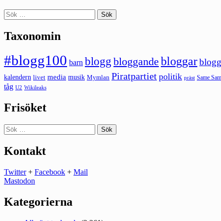
Sök
efter:
Taxonomin
#blogg100
bloggar
blogg
bloggande
blogg
barn
Piratpartiet
politik
kalendern
media
livet
musik
Mymlan
Same Same
präst
tåg
U2
Wikileaks
Frisöket
Sök
efter:
Kontakt
Twitter
+
Facebook
+
Mail
Mastodon
Kategorierna