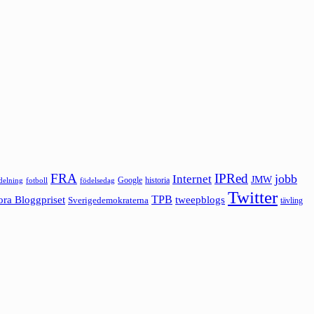
FRA
IPRed
jobb
Internet
JMW
Google
historia
ldelning
fotboll
födelsedag
Twitter
ora Bloggpriset
TPB
tweepblogs
Sverigedemokraterna
tävling