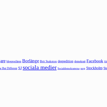
are
Borlänge
Facebook
deepedition
Brit Stakston
bloggosfären
demokrati
fi
sociala medier
SJ
Stockholm
St
 But Different
sorg
Socialdemokraterna