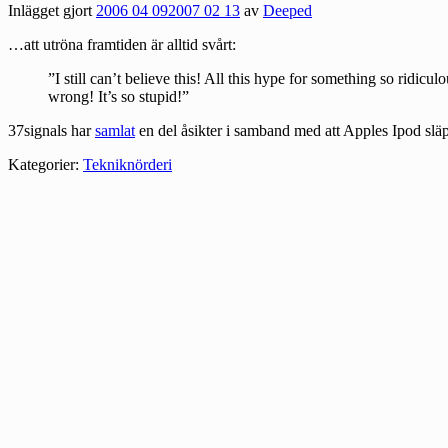
Inlägget gjort
2006 04 09
2007 02 13
av
Deeped
…att utröna framtiden är alltid svårt:
”I still can’t believe this! All this hype for something so rid
wrong! It’s so stupid!”
37signals har
samlat
en del åsikter i samband med att Apples Ipod slä
Kategorier:
Tekniknörderi