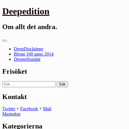
Gå
Deepedition
till
innehåll
Om allt det andra.
Primär
meny
DeepDisclaimer
Blogg 100 anno 2014
DeepedSamlat
Frisöket
Sök
efter:
Kontakt
Twitter
+
Facebook
+
Mail
Mastodon
Kategorierna