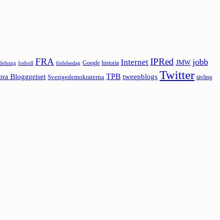
FRA
IPRed
jobb
Internet
JMW
Google
historia
ldelning
fotboll
födelsedag
Twitter
ora Bloggpriset
TPB
tweepblogs
Sverigedemokraterna
tävling