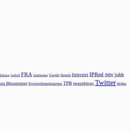
FRA
IPRed
jobb
Internet
JMW
Google
historia
ldelning
fotboll
födelsedag
Twitter
ora Bloggpriset
TPB
tweepblogs
Sverigedemokraterna
tävling