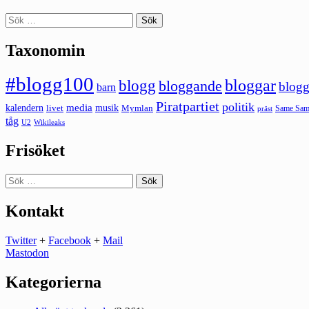
Sök
efter:
Taxonomin
#blogg100
bloggar
blogg
bloggande
blogg
barn
Piratpartiet
politik
kalendern
media
livet
musik
Mymlan
Same Same
präst
tåg
U2
Wikileaks
Frisöket
Sök
efter:
Kontakt
Twitter
+
Facebook
+
Mail
Mastodon
Kategorierna