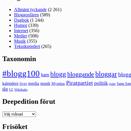
Allmänt tyckande
(2 261)
Bloggosfären
(589)
Dagbok
(1 244)
Humor
(339)
Internet
(356)
Medier
(508)
Musik
(355)
Tekniknörderi
(265)
Taxonomin
#blogg100
bloggar
blogg
bloggande
blogg
barn
Piratpartiet
politik
kalendern
media
livet
musik
Mymlan
Same Same
präst
tåg
U2
Wikileaks
Deepedition förut
Deepedition
förut
Frisöket