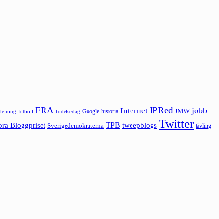
FRA
IPRed
jobb
Internet
JMW
Google
historia
ldelning
fotboll
födelsedag
Twitter
ora Bloggpriset
TPB
tweepblogs
Sverigedemokraterna
tävling