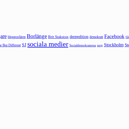
are
Borlänge
Facebook
deepedition
Brit Stakston
bloggosfären
demokrati
fi
sociala medier
SJ
Stockholm
St
 But Different
sorg
Socialdemokraterna