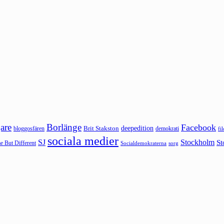
are
Borlänge
Facebook
deepedition
Brit Stakston
bloggosfären
demokrati
fi
sociala medier
SJ
Stockholm
St
 But Different
sorg
Socialdemokraterna