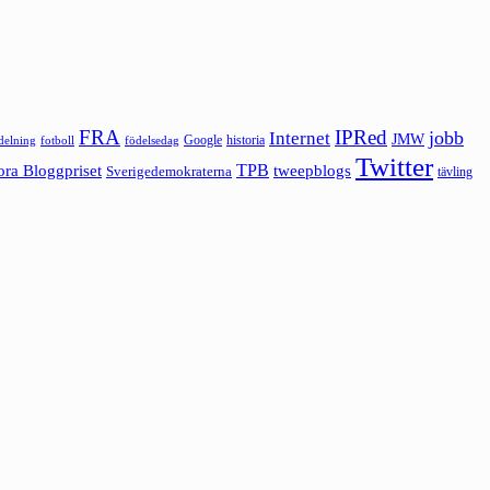
FRA
IPRed
jobb
Internet
JMW
Google
historia
ldelning
fotboll
födelsedag
Twitter
ora Bloggpriset
TPB
tweepblogs
Sverigedemokraterna
tävling