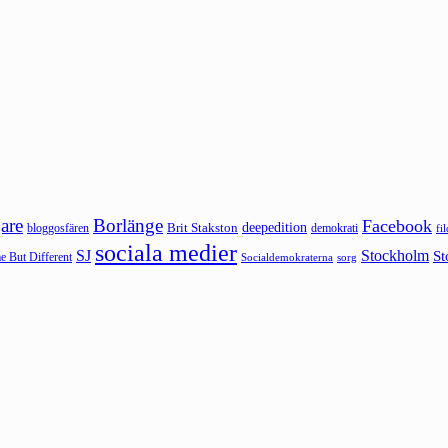
are
Borlänge
Facebook
deepedition
Brit Stakston
bloggosfären
demokrati
fi
sociala medier
SJ
Stockholm
St
 But Different
sorg
Socialdemokraterna