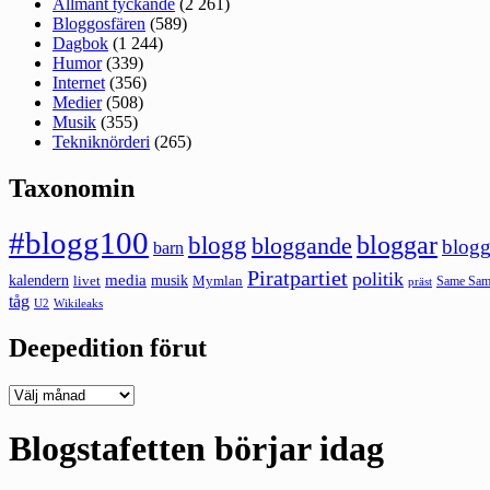
Allmänt tyckande
(2 261)
Bloggosfären
(589)
Dagbok
(1 244)
Humor
(339)
Internet
(356)
Medier
(508)
Musik
(355)
Tekniknörderi
(265)
Taxonomin
#blogg100
bloggar
blogg
bloggande
blogg
barn
Piratpartiet
politik
kalendern
media
livet
musik
Mymlan
Same Same
präst
tåg
U2
Wikileaks
Deepedition förut
Deepedition
förut
Blogstafetten börjar idag