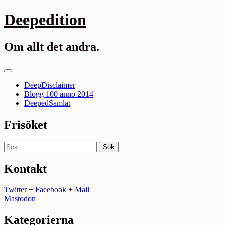
Gå
Deepedition
till
innehåll
Om allt det andra.
Primär
meny
DeepDisclaimer
Blogg 100 anno 2014
DeepedSamlat
Frisöket
Sök
efter:
Kontakt
Twitter
+
Facebook
+
Mail
Mastodon
Kategorierna