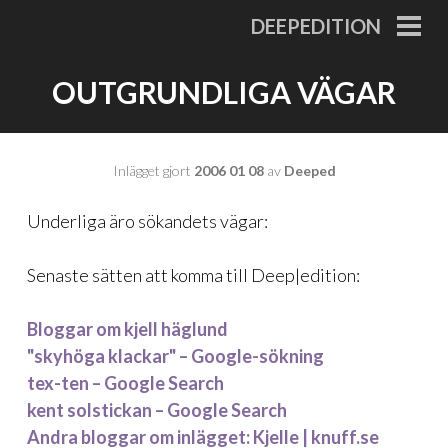
Gå
DEEPEDITION
till
PRI
MEN
innehåll
OUTGRUNDLIGA VÄGAR
Inlägget gjort
2006 01 08
av
Deeped
Underliga äro sökandets vägar:
Senaste sätten att komma till Deep|edition:
Bloggar om kjell häglund
"skyhöga klackar" – Google-sökning
tex-ten – Google Search
kent solstickan – Google Search
Andra bloggar om inlägget: Kjelle | knuff.se