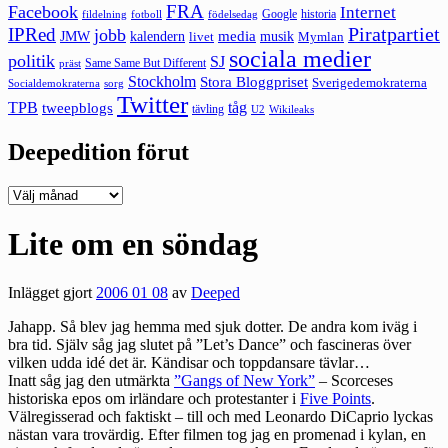
FRA
Facebook
Internet
Google
historia
fildelning
fotboll
födelsedag
Piratpartiet
IPRed
jobb
kalendern
media
JMW
livet
musik
Mymlan
sociala medier
politik
SJ
Same Same But Different
präst
Stockholm
Stora Bloggpriset
Sverigedemokraterna
sorg
Socialdemokraterna
Twitter
TPB
tåg
tweepblogs
tävling
U2
Wikileaks
Deepedition förut
Deepedition
förut
Lite om en söndag
Inlägget gjort
2006 01 08
av
Deeped
Jahapp. Så blev jag hemma med sjuk dotter. De andra kom iväg i
bra tid. Själv såg jag slutet på ”Let’s Dance” och fascineras över
vilken udda idé det är. Kändisar och toppdansare tävlar…
Inatt såg jag den utmärkta
”Gangs of New York”
– Scorceses
historiska epos om irländare och protestanter i
Five Points
.
Välregisserad och faktiskt – till och med Leonardo DiCaprio lyckas
nästan vara trovärdig. Efter filmen tog jag en promenad i kylan, en