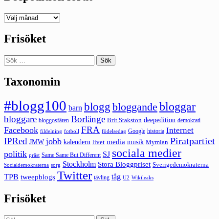
Deepedition
förut
Frisöket
Sök
efter:
Taxonomin
#blogg100
bloggar
blogg
bloggande
barn
bloggare
Borlänge
deepedition
Brit Stakston
bloggosfären
demokrati
FRA
Facebook
Internet
Google
historia
fildelning
fotboll
födelsedag
Piratpartiet
IPRed
jobb
kalendern
media
JMW
livet
musik
Mymlan
sociala medier
politik
SJ
Same Same But Different
präst
Stockholm
Stora Bloggpriset
Sverigedemokraterna
sorg
Socialdemokraterna
Twitter
TPB
tåg
tweepblogs
tävling
U2
Wikileaks
Frisöket
Sök