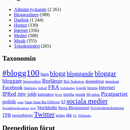
Allmänt tyckande
(2 261)
Bloggosfären
(589)
Dagbok
(1 244)
Humor
(339)
Internet
(356)
Medier
(508)
Musik
(355)
Tekniknörderi
(265)
Taxonomin
#blogg100
bloggar
blogg
bloggande
barn
bloggare
Borlänge
deepedition
Brit Stakston
bloggosfären
demokrati
FRA
Facebook
Internet
Google
historia
fildelning
fotboll
födelsedag
Piratpartiet
IPRed
jobb
kalendern
media
JMW
livet
musik
Mymlan
sociala medier
politik
SJ
Same Same But Different
präst
Stockholm
Stora Bloggpriset
Sverigedemokraterna
sorg
Socialdemokraterna
Twitter
TPB
tåg
tweepblogs
tävling
U2
Wikileaks
Deepedition förut