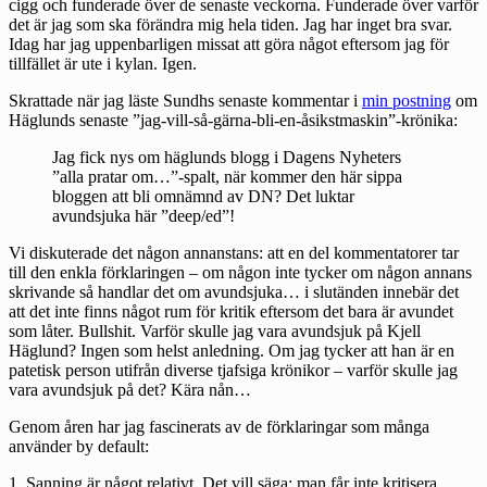
cigg och funderade över de senaste veckorna. Funderade över varför
det är jag som ska förändra mig hela tiden. Jag har inget bra svar.
Idag har jag uppenbarligen missat att göra något eftersom jag för
tillfället är ute i kylan. Igen.
Skrattade när jag läste Sundhs senaste kommentar i
min postning
om
Häglunds senaste ”jag-vill-så-gärna-bli-en-åsikstmaskin”-krönika:
Jag fick nys om häglunds blogg i Dagens Nyheters
”alla pratar om…”-spalt, när kommer den här sippa
bloggen att bli omnämnd av DN? Det luktar
avundsjuka här ”deep/ed”!
Vi diskuterade det någon annanstans: att en del kommentatorer tar
till den enkla förklaringen – om någon inte tycker om någon annans
skrivande så handlar det om avundsjuka… i slutänden innebär det
att det inte finns något rum för kritik eftersom det bara är avundet
som låter. Bullshit. Varför skulle jag vara avundsjuk på Kjell
Häglund? Ingen som helst anledning. Om jag tycker att han är en
patetisk person utifrån diverse tjafsiga krönikor – varför skulle jag
vara avundsjuk på det? Kära nån…
Genom åren har jag fascinerats av de förklaringar som många
använder by default:
1. Sanning är något relativt. Det vill säga: man får inte kritisera