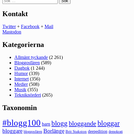
efter:
Kontakt
Twitter
+
Facebook
+
Mail
Mastodon
Kategorierna
Allmänt tyckande
(2 261)
Bloggosfären
(589)
Dagbok
(1 244)
Humor
(339)
Internet
(356)
Medier
(508)
Musik
(355)
Tekniknörderi
(265)
Taxonomin
#blogg100
bloggar
blogg
bloggande
barn
bloggare
Borlänge
deepedition
Brit Stakston
bloggosfären
demokrati