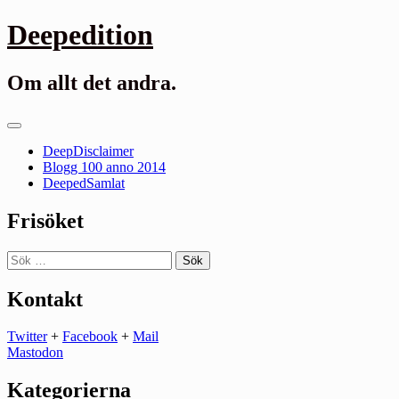
Gå
Deepedition
till
innehåll
Om allt det andra.
Primär
meny
DeepDisclaimer
Blogg 100 anno 2014
DeepedSamlat
Frisöket
Sök
efter:
Kontakt
Twitter
+
Facebook
+
Mail
Mastodon
Kategorierna