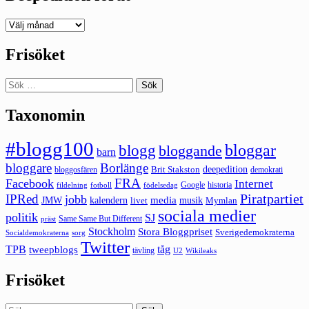
Deepedition
förut
Frisöket
Sök
efter:
Taxonomin
#blogg100
bloggar
blogg
bloggande
barn
bloggare
Borlänge
deepedition
Brit Stakston
bloggosfären
demokrati
FRA
Facebook
Internet
Google
historia
fildelning
fotboll
födelsedag
Piratpartiet
IPRed
jobb
kalendern
media
JMW
livet
musik
Mymlan
sociala medier
politik
SJ
Same Same But Different
präst
Stockholm
Stora Bloggpriset
Sverigedemokraterna
sorg
Socialdemokraterna
Twitter
TPB
tåg
tweepblogs
tävling
U2
Wikileaks
Frisöket
Sök