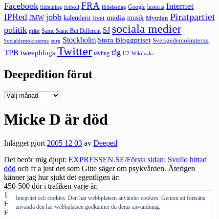
FRA
Facebook
Internet
Google
historia
fildelning
fotboll
födelsedag
Piratpartiet
IPRed
jobb
kalendern
media
JMW
livet
musik
Mymlan
sociala medier
politik
SJ
Same Same But Different
präst
Stockholm
Stora Bloggpriset
Sverigedemokraterna
sorg
Socialdemokraterna
Twitter
TPB
tåg
tweepblogs
tävling
U2
Wikileaks
Deepedition förut
Deepedition
förut
Micke D är död
Inlägget gjort
2005 12 03
av
Deeped
Det berör mig djupt:
EXPRESSEN.SE/Första sidan: Svullo hittad
död
och fr a just det som Gitte säger om psykvården. Återigen
känner jag hur sjukt det egentligen är:
450-500 dör i trafiken varje år.
1500 tar livet av sig per år.
Integritet och cookies: Den här webbplatsen använder cookies. Genom att fortsätta
Hur mycket diskuteras om trafiksäkerhet gentemot psykvården?
använda den här webbplatsen godkänner du deras användning.
Fy fan.