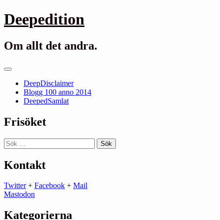
Gå
Deepedition
till
innehåll
Om allt det andra.
Primär
meny
DeepDisclaimer
Blogg 100 anno 2014
DeepedSamlat
Frisöket
Sök
efter:
Kontakt
Twitter
+
Facebook
+
Mail
Mastodon
Kategorierna