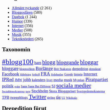
Allmänt tyckande
(2 261)
Bloggosfären
(589)
Dagbok
(1 244)
Humor
(339)
Internet
(356)
Medier
(508)
Musik
(355)
Tekniknörderi
(265)
Taxonomin
#blogg100
bloggar
blogg
bloggande
barn
bloggare
Borlänge
deepedition
Brit Stakston
bloggosfären
demokrati
FRA
Facebook
Internet
Google
historia
fildelning
fotboll
födelsedag
Piratpartiet
IPRed
jobb
kalendern
media
JMW
livet
musik
Mymlan
sociala medier
politik
SJ
Same Same But Different
präst
Stockholm
Stora Bloggpriset
Sverigedemokraterna
sorg
Socialdemokraterna
Twitter
TPB
tåg
tweepblogs
tävling
U2
Wikileaks
Deepedition förut