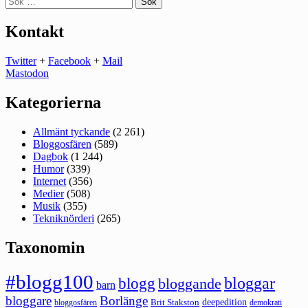
efter:
Kontakt
Twitter
+
Facebook
+
Mail
Mastodon
Kategorierna
Allmänt tyckande
(2 261)
Bloggosfären
(589)
Dagbok
(1 244)
Humor
(339)
Internet
(356)
Medier
(508)
Musik
(355)
Tekniknörderi
(265)
Taxonomin
#blogg100
bloggar
blogg
bloggande
barn
bloggare
Borlänge
deepedition
Brit Stakston
bloggosfären
demokrati