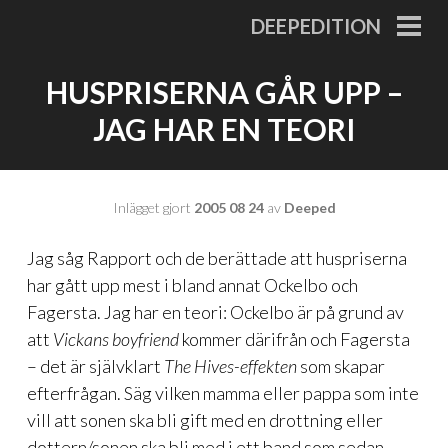
Gå
DEEPEDITION
till
PRI
MEN
innehåll
HUSPRISERNA GÅR UPP –
JAG HAR EN TEORI
Inlägget gjort
2005 08 24
av
Deeped
Jag såg Rapport och de berättade att huspriserna
har gått upp mest i bland annat Ockelbo och
Fagersta. Jag har en teori: Ockelbo är på grund av
att
Vickans boyfriend
kommer därifrån och Fagersta
– det är självklart
The Hives-effekten
som skapar
efterfrågan. Säg vilken mamma eller pappa som inte
vill att sonen ska bli gift med en drottning eller
dottern/sonen ska bli med i ett band som sedan