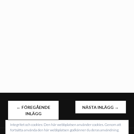
INLÄGGSNAVIGERING
←
FÖREGÅENDE
NÄSTA INLÄGG
→
INLÄGG
Integritet och cookies: Den här webbplatsen använder cookies. Genom att
fortsätta använda den här webbplatsen godkänner du deras användning.