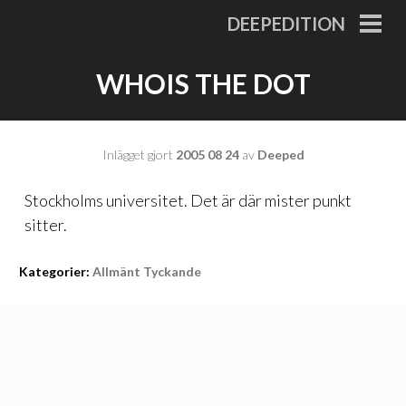
Gå
DEEPEDITION
till
PRI
MEN
innehåll
WHOIS THE DOT
Inlägget gjort
2005 08 24
av
Deeped
Stockholms universitet. Det är där mister punkt
sitter.
Kategorier:
Allmänt Tyckande