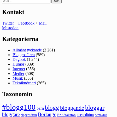
efter:
Kontakt
Twitter
+
Facebook
+
Mail
Mastodon
Kategorierna
Allmänt tyckande
(2 261)
Bloggosfären
(589)
Dagbok
(1 244)
Humor
(339)
Internet
(356)
Medier
(508)
Musik
(355)
Tekniknörderi
(265)
Taxonomin
#blogg100
bloggar
blogg
bloggande
barn
bloggare
Borlänge
deepedition
Brit Stakston
bloggosfären
demokrati