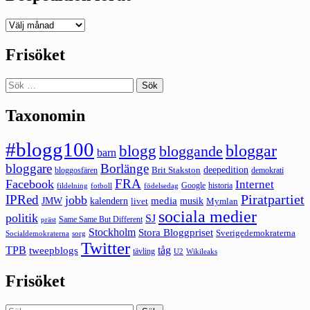
Deepedition
förut
Frisöket
Sök
efter:
Taxonomin
#blogg100
bloggar
blogg
bloggande
barn
bloggare
Borlänge
deepedition
Brit Stakston
bloggosfären
demokrati
FRA
Facebook
Internet
Google
historia
fildelning
fotboll
födelsedag
Piratpartiet
IPRed
jobb
kalendern
media
JMW
livet
musik
Mymlan
sociala medier
politik
SJ
Same Same But Different
präst
Stockholm
Stora Bloggpriset
Sverigedemokraterna
sorg
Socialdemokraterna
Twitter
TPB
tåg
tweepblogs
tävling
U2
Wikileaks
Frisöket
Sök