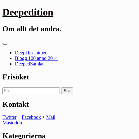
Gå
Deepedition
till
innehåll
Om allt det andra.
Primär
meny
DeepDisclaimer
Blogg 100 anno 2014
DeepedSamlat
Frisöket
Sök
efter:
Kontakt
Twitter
+
Facebook
+
Mail
Mastodon
Kategorierna