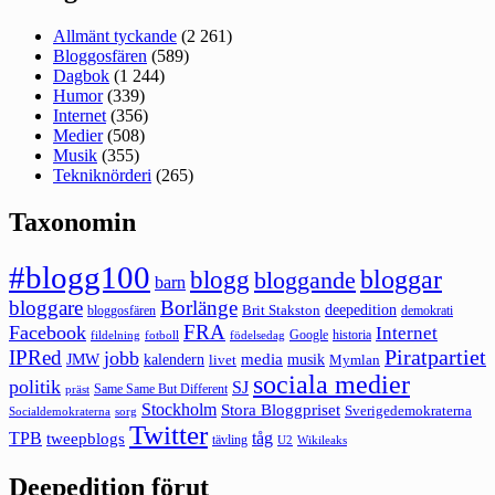
Allmänt tyckande
(2 261)
Bloggosfären
(589)
Dagbok
(1 244)
Humor
(339)
Internet
(356)
Medier
(508)
Musik
(355)
Tekniknörderi
(265)
Taxonomin
#blogg100
bloggar
blogg
bloggande
barn
bloggare
Borlänge
deepedition
Brit Stakston
bloggosfären
demokrati
FRA
Facebook
Internet
Google
historia
fildelning
fotboll
födelsedag
Piratpartiet
IPRed
jobb
kalendern
media
JMW
livet
musik
Mymlan
sociala medier
politik
SJ
Same Same But Different
präst
Stockholm
Stora Bloggpriset
Sverigedemokraterna
sorg
Socialdemokraterna
Twitter
TPB
tåg
tweepblogs
tävling
U2
Wikileaks
Deepedition förut