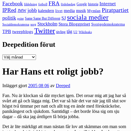
FRA
Facebook
Internet
Google
historia
fildelning
fotboll
födelsedag
Piratpartiet
IPRed
jobb
kalendern
media
JMW
livet
musik
Mymlan
sociala medier
politik
SJ
Same Same But Different
präst
Stockholm
Stora Bloggpriset
Sverigedemokraterna
sorg
Socialdemokraterna
Twitter
TPB
tåg
tweepblogs
tävling
U2
Wikileaks
Deepedition förut
Deepedition
förut
Har Hans ett roligt jobb?
Inlägget gjort
2005 08 06
av
Deeped
Fan. Nu är klockan så där mycket igen. Det oroar mig att jag har så
svårt att gå och lägga mig. Det var så här det var när jag till slut sov
högst två timmar per natt och allt tog en ände med förskräckelse,
panikångest och sjukdom. Samtidigt – det borde lösa sig om sju
dagar – då ska jag
äntligen
få börja jobba.
Det är lite märkligt att man nästan får lov att skämmas om man som