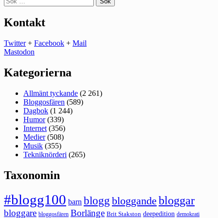
efter:
Kontakt
Twitter
+
Facebook
+
Mail
Mastodon
Kategorierna
Allmänt tyckande
(2 261)
Bloggosfären
(589)
Dagbok
(1 244)
Humor
(339)
Internet
(356)
Medier
(508)
Musik
(355)
Tekniknörderi
(265)
Taxonomin
#blogg100
bloggar
blogg
bloggande
barn
bloggare
Borlänge
deepedition
Brit Stakston
bloggosfären
demokrati