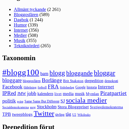
Allmänt tyckande
(2 261)
Bloggosfären
(589)
Dagbok
(1 244)
Humor
(339)
Internet
(356)
Medier
(508)
Musik
(355)
Tekniknörderi
(265)
Taxonomin
#blogg100
bloggar
blogg
bloggande
barn
bloggare
Borlänge
deepedition
Brit Stakston
bloggosfären
demokrati
FRA
Facebook
Internet
Google
historia
fildelning
fotboll
födelsedag
Piratpartiet
IPRed
jobb
kalendern
media
JMW
livet
musik
Mymlan
sociala medier
politik
SJ
Same Same But Different
präst
Stockholm
Stora Bloggpriset
Sverigedemokraterna
sorg
Socialdemokraterna
Twitter
TPB
tåg
tweepblogs
tävling
U2
Wikileaks
Deepedition förut