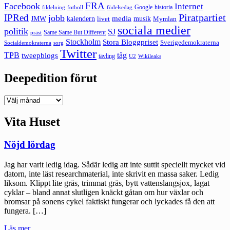
FRA
Facebook
Internet
Google
historia
fildelning
fotboll
födelsedag
Piratpartiet
IPRed
jobb
kalendern
media
JMW
livet
musik
Mymlan
sociala medier
politik
SJ
Same Same But Different
präst
Stockholm
Stora Bloggpriset
Sverigedemokraterna
sorg
Socialdemokraterna
Twitter
TPB
tåg
tweepblogs
tävling
U2
Wikileaks
Deepedition förut
Deepedition
förut
Vita Huset
Nöjd lördag
Jag har varit ledig idag. Sådär ledig att inte suttit speciellt mycket vid
datorn, inte läst researchmaterial, inte skrivit en massa saker. Ledig
liksom. Klippt lite gräs, trimmat gräs, bytt vattenslangsjox, lagat
cyklar – bland annat slutligen knäckt gåtan om hur växlar och
bromsar på sonens cykel faktiskt fungerar och lyckades få den att
fungera. […]
"Nöjd
Läs mer