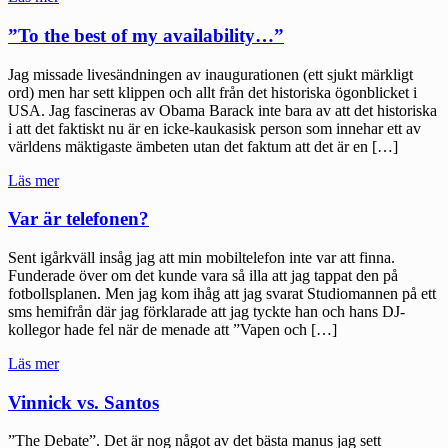
lördag"
”To the best of my availability…”
Jag missade livesändningen av inaugurationen (ett sjukt märkligt
ord) men har sett klippen och allt från det historiska ögonblicket i
USA. Jag fascineras av Obama Barack inte bara av att det historiska
i att det faktiskt nu är en icke-kaukasisk person som innehar ett av
världens mäktigaste ämbeten utan det faktum att det är en […]
"”To
Läs mer
the
best
Var är telefonen?
of
my
Sent igårkväll insåg jag att min mobiltelefon inte var att finna.
availability…”"
Funderade över om det kunde vara så illa att jag tappat den på
fotbollsplanen. Men jag kom ihåg att jag svarat Studiomannen på ett
sms hemifrån där jag förklarade att jag tyckte han och hans DJ-
kollegor hade fel när de menade att ”Vapen och […]
"Var
Läs mer
är
telefonen?"
Vinnick vs. Santos
”The Debate”. Det är nog något av det bästa manus jag sett