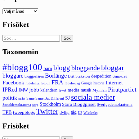
Deepedition
förut
Frisöket
Sök
efter:
Taxonomin
#blogg100
bloggar
blogg
bloggande
barn
bloggare
Borlänge
deepedition
Brit Stakston
bloggosfären
demokrati
FRA
Facebook
Internet
Google
historia
fildelning
fotboll
födelsedag
Piratpartiet
IPRed
jobb
kalendern
media
JMW
livet
musik
Mymlan
sociala medier
politik
SJ
Same Same But Different
präst
Stockholm
Stora Bloggpriset
Sverigedemokraterna
sorg
Socialdemokraterna
Twitter
TPB
tåg
tweepblogs
tävling
U2
Wikileaks
Frisöket
Sök