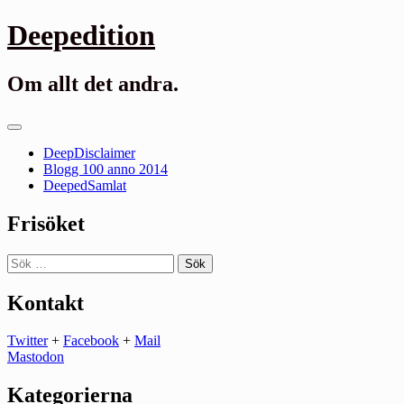
Gå
Deepedition
till
innehåll
Om allt det andra.
Primär
meny
DeepDisclaimer
Blogg 100 anno 2014
DeepedSamlat
Frisöket
Sök
efter:
Kontakt
Twitter
+
Facebook
+
Mail
Mastodon
Kategorierna