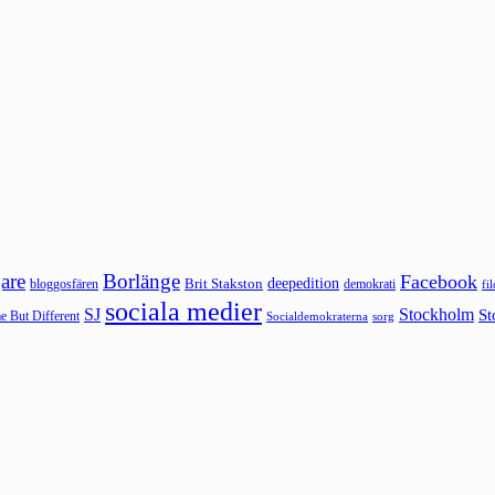
are
Borlänge
Facebook
deepedition
Brit Stakston
bloggosfären
demokrati
fi
sociala medier
SJ
Stockholm
St
 But Different
sorg
Socialdemokraterna