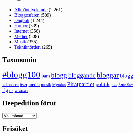
Allmänt tyckande
(2 261)
Bloggosfären
(589)
Dagbok
(1 244)
Humor
(339)
Internet
(356)
Medier
(508)
Musik
(355)
Tekniknörderi
(265)
Taxonomin
#blogg100
bloggar
blogg
bloggande
blogg
barn
Piratpartiet
politik
kalendern
media
livet
musik
Mymlan
Same Same
präst
tåg
U2
Wikileaks
Deepedition förut
Deepedition
förut
Frisöket