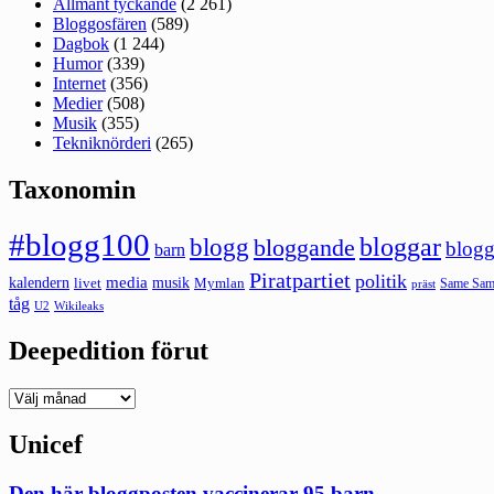
Allmänt tyckande
(2 261)
Bloggosfären
(589)
Dagbok
(1 244)
Humor
(339)
Internet
(356)
Medier
(508)
Musik
(355)
Tekniknörderi
(265)
Taxonomin
#blogg100
bloggar
blogg
bloggande
blogg
barn
Piratpartiet
politik
kalendern
media
livet
musik
Mymlan
Same Same
präst
tåg
U2
Wikileaks
Deepedition förut
Deepedition
förut
Unicef
Den här bloggposten vaccinerar 95 barn