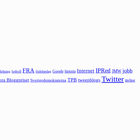
FRA
IPRed
jobb
Internet
JMW
Google
historia
ldelning
fotboll
födelsedag
Twitter
ora Bloggpriset
TPB
tweepblogs
Sverigedemokraterna
tävling