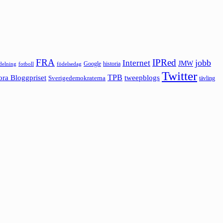
FRA
IPRed
jobb
Internet
JMW
Google
historia
ldelning
fotboll
födelsedag
Twitter
ora Bloggpriset
TPB
tweepblogs
Sverigedemokraterna
tävling