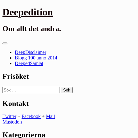
Gå
Deepedition
till
innehåll
Om allt det andra.
Primär
meny
DeepDisclaimer
Blogg 100 anno 2014
DeepedSamlat
Frisöket
Sök
efter:
Kontakt
Twitter
+
Facebook
+
Mail
Mastodon
Kategorierna