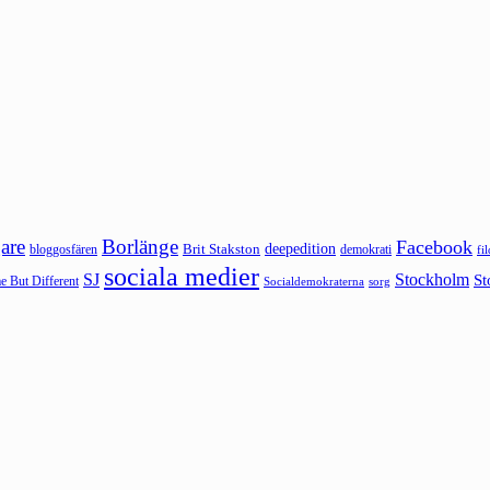
are
Borlänge
Facebook
deepedition
Brit Stakston
bloggosfären
demokrati
fi
sociala medier
SJ
Stockholm
St
 But Different
sorg
Socialdemokraterna