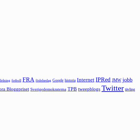
FRA
IPRed
jobb
Internet
JMW
Google
historia
ldelning
fotboll
födelsedag
Twitter
ora Bloggpriset
TPB
tweepblogs
Sverigedemokraterna
tävling