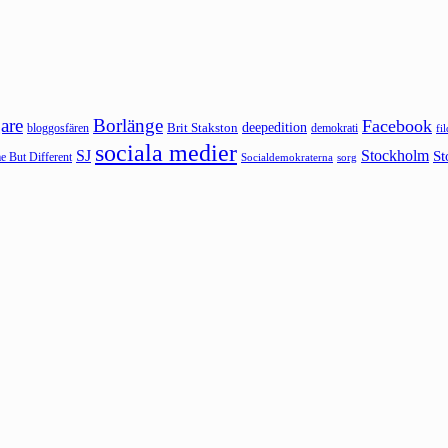
are
Borlänge
Facebook
deepedition
Brit Stakston
bloggosfären
demokrati
fi
sociala medier
SJ
Stockholm
St
 But Different
sorg
Socialdemokraterna