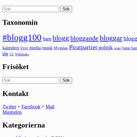
Sök
efter:
Taxonomin
#blogg100
bloggar
blogg
bloggande
blogg
barn
Piratpartiet
politik
kalendern
media
livet
musik
Mymlan
Same Same
präst
tåg
U2
Wikileaks
Frisöket
Sök
efter:
Kontakt
Twitter
+
Facebook
+
Mail
Mastodon
Kategorierna