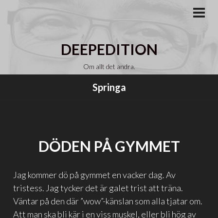
Gå
till
PRI
MEN
innehåll
DEEPEDITION
Om allt det andra.
Springa
DÖDEN PÅ GYMMET
Jag kommer dö på gymmet en vacker dag. Av
tristess. Jag tycker det är galet trist att träna.
Väntar på den där ”wow”-känslan som alla tjatar om.
Att man ska bli kär i en viss muskel, eller bli hög av