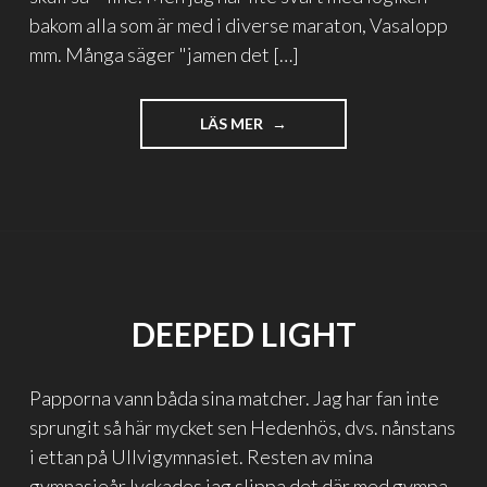
bakom alla som är med i diverse maraton, Vasalopp
mm. Många säger "jamen det […]
"ONATURLIGT
LÄS MER
SPRINGANDE"
DEEPED LIGHT
Papporna vann båda sina matcher. Jag har fan inte
sprungit så här mycket sen Hedenhös, dvs. nånstans
i ettan på Ullvigymnasiet. Resten av mina
gymnasieår lyckades jag slippa det där med gympa.