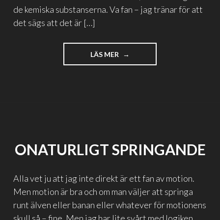
de kemiska substanserna. Va fan – jag tränar för att
det sägs att det är […]
"DÖDEN
LÄS MER
PÅ
GYMMET"
ONATURLIGT SPRINGANDE
Alla vet ju att jag inte direkt är ett fan av motion.
Men motion är bra och om man väljer att springa
runt älven eller banan eller whatever för motionens
skull så – fine. Men jag har lite svårt med logiken