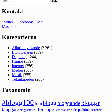
efter:
Kontakt
Twitter
+
Facebook
+
Mail
Mastodon
Kategorierna
Allmänt tyckande
(2 261)
Bloggosfären
(589)
Dagbok
(1 244)
Humor
(339)
Internet
(356)
Medier
(508)
Musik
(355)
Tekniknörderi
(265)
Taxonomin
#blogg100
bloggar
blogg
bloggande
barn
bloggare
Borlänge
deepedition
Brit Stakston
bloggosfären
demokrati