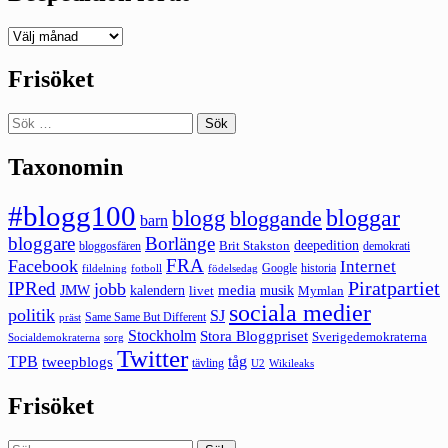
Deepedition
förut
Frisöket
Sök
efter:
Taxonomin
#blogg100
bloggar
blogg
bloggande
barn
bloggare
Borlänge
deepedition
Brit Stakston
bloggosfären
demokrati
FRA
Facebook
Internet
Google
historia
fildelning
fotboll
födelsedag
Piratpartiet
IPRed
jobb
kalendern
media
JMW
livet
musik
Mymlan
sociala medier
politik
SJ
Same Same But Different
präst
Stockholm
Stora Bloggpriset
Sverigedemokraterna
sorg
Socialdemokraterna
Twitter
TPB
tåg
tweepblogs
tävling
U2
Wikileaks
Frisöket
Sök