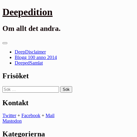
Gå
Deepedition
till
innehåll
Om allt det andra.
Primär
meny
DeepDisclaimer
Blogg 100 anno 2014
DeepedSamlat
Frisöket
Sök
efter:
Kontakt
Twitter
+
Facebook
+
Mail
Mastodon
Kategorierna