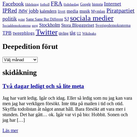
FRA
Facebook
Internet
Google
historia
fildelning
fotboll
födelsedag
Piratpartiet
IPRed
jobb
kalendern
media
JMW
livet
musik
Mymlan
sociala medier
politik
SJ
Same Same But Different
präst
Stockholm
Stora Bloggpriset
Sverigedemokraterna
sorg
Socialdemokraterna
Twitter
TPB
tåg
tweepblogs
tävling
U2
Wikileaks
Deepedition förut
Deepedition
förut
skidåkning
Två dagar ledigt och så lite meta
Jag har varit ledig. Igår och idag. Eller så ledig som nu jag kan vara
men jag har verkligen försökt. Inte titta på mailen i tid och otid.
Skyffla todolistan åt något annat håll. Bara försökt att vara mer i
stunden. Det har gått… ok. Igår var vi på bio: Hobbit. Sonen och
jag har […]
"Två
Läs mer
dagar