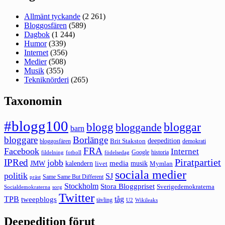
Allmänt tyckande
(2 261)
Bloggosfären
(589)
Dagbok
(1 244)
Humor
(339)
Internet
(356)
Medier
(508)
Musik
(355)
Tekniknörderi
(265)
Taxonomin
#blogg100
bloggar
blogg
bloggande
barn
bloggare
Borlänge
deepedition
Brit Stakston
bloggosfären
demokrati
FRA
Facebook
Internet
Google
historia
fildelning
fotboll
födelsedag
Piratpartiet
IPRed
jobb
kalendern
media
JMW
livet
musik
Mymlan
sociala medier
politik
SJ
Same Same But Different
präst
Stockholm
Stora Bloggpriset
Sverigedemokraterna
sorg
Socialdemokraterna
Twitter
TPB
tåg
tweepblogs
tävling
U2
Wikileaks
Deepedition förut