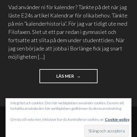
Vad använder ni för kalender? Tänkte på det när jag
läste E24s artikel Kalendrar för olika behov. Tänkte
på min ”kalenderhistoria”. För jag var tidigt ute med
Filofaxen. Slet ut ett par redan i gymnasiet och
fortsatte att slita på dem under studenttiden. När
jag sen började att jobba i Borlänge fick jag snart
möjligheten […]
"KALENDERN"
LÄS MER
Integritet och cookies: Den här webbplatsen använder cookies. Genom att
fortsätta använda den här webbplatsen godkänner du deras användning.
Om du vill veta mer, inklusive hur du kontrollerar cookies, se:
Cookie-policy
DRIVS MED WORDPRESS
TEMA: INTERGALACTIC AV
WORDPRESS.COM
.