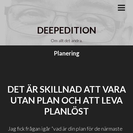
Gå
till
PRI
MEN
innehåll
DEEPEDITION
Om allt det andra.
Planering
DET ÄR SKILLNAD ATT VARA
UTAN PLAN OCH ATT LEVA
PLANLÖST
Jag fick frågan igår ”vad är din plan för de närmaste