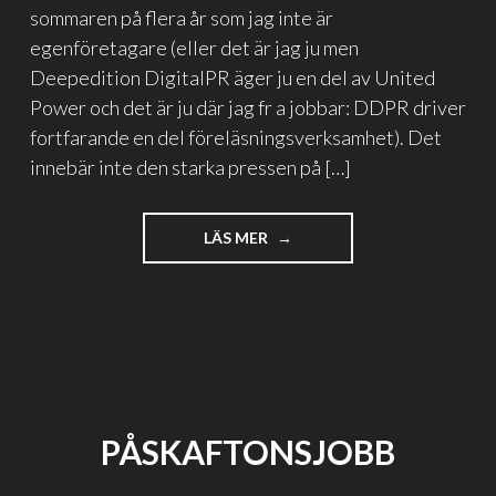
sommaren på flera år som jag inte är
egenföretagare (eller det är jag ju men
Deepedition DigitalPR äger ju en del av United
Power och det är ju där jag fr a jobbar: DDPR driver
fortfarande en del föreläsningsverksamhet). Det
innebär inte den starka pressen på […]
"EN
LÄS MER
SÅN
DÄR
SOMMAR"
PÅSKAFTONSJOBB