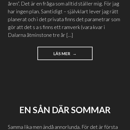
åren”. Det är en fråga som alltid ställer mig. För jag
har ingen plan. Samtidigt – självklart lever jag rätt
planerat och i det privata finns det parametrar som
gör att det s a s finns ett ramverk (vara kvar i
Dalarna åtminstone tre år […]
"DET
LÄS MER
ÄR
SKILLNAD
ATT
VARA
UTAN
PLAN
OCH
ATT
EN SÅN DÄR SOMMAR
LEVA
PLANLÖST"
Samma lika men ändå annorlunda. För det är första