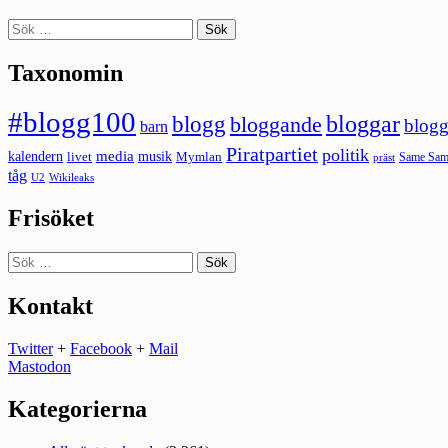
Sök
efter:
Taxonomin
#blogg100
bloggar
blogg
bloggande
blogg
barn
Piratpartiet
politik
kalendern
media
livet
musik
Mymlan
Same Same
präst
tåg
U2
Wikileaks
Frisöket
Sök
efter:
Kontakt
Twitter
+
Facebook
+
Mail
Mastodon
Kategorierna