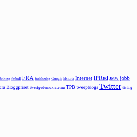
FRA
IPRed
jobb
Internet
JMW
Google
historia
ldelning
fotboll
födelsedag
Twitter
ora Bloggpriset
TPB
tweepblogs
Sverigedemokraterna
tävling