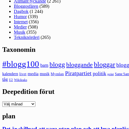
Allmänt tyckande
(2 261)
Bloggosfären
(589)
Dagbok
(1 244)
Humor
(339)
Internet
(356)
Medier
(508)
Musik
(355)
Tekniknörderi
(265)
Taxonomin
#blogg100
bloggar
blogg
bloggande
blogg
barn
Piratpartiet
politik
kalendern
media
livet
musik
Mymlan
Same Same
präst
tåg
U2
Wikileaks
Deepedition förut
Deepedition
förut
plan
Det är skillnad att vara utan plan och att leva planlös