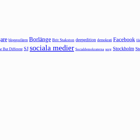
are
Borlänge
Facebook
deepedition
Brit Stakston
bloggosfären
demokrati
fi
sociala medier
SJ
Stockholm
St
 But Different
sorg
Socialdemokraterna