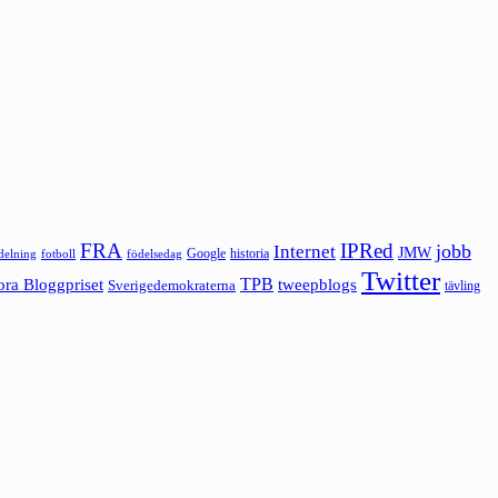
FRA
IPRed
jobb
Internet
JMW
Google
historia
ldelning
fotboll
födelsedag
Twitter
ora Bloggpriset
TPB
tweepblogs
Sverigedemokraterna
tävling