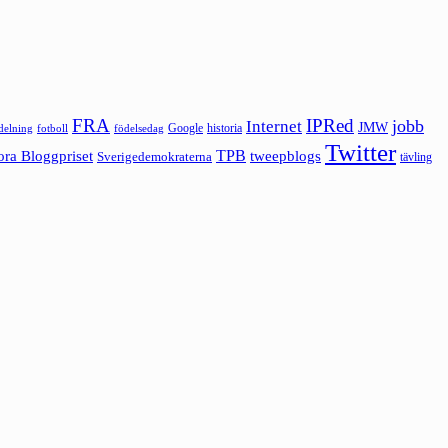
FRA
IPRed
jobb
Internet
JMW
Google
historia
ldelning
fotboll
födelsedag
Twitter
ora Bloggpriset
TPB
tweepblogs
Sverigedemokraterna
tävling