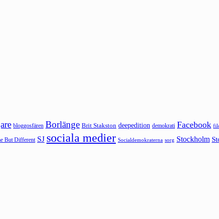
are
Borlänge
Facebook
deepedition
Brit Stakston
bloggosfären
demokrati
fi
sociala medier
SJ
Stockholm
St
 But Different
sorg
Socialdemokraterna