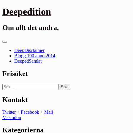
Gå
Deepedition
till
innehåll
Om allt det andra.
Primär
meny
DeepDisclaimer
Blogg 100 anno 2014
DeepedSamlat
Frisöket
Sök
efter:
Kontakt
Twitter
+
Facebook
+
Mail
Mastodon
Kategorierna