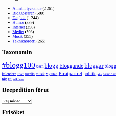
Allmänt tyckande
(2 261)
Bloggosfären
(589)
Dagbok
(1 244)
Humor
(339)
Internet
(356)
Medier
(508)
Musik
(355)
Tekniknörderi
(265)
Taxonomin
#blogg100
bloggar
blogg
bloggande
blogg
barn
Piratpartiet
politik
kalendern
media
livet
musik
Mymlan
Same Same
präst
tåg
U2
Wikileaks
Deepedition förut
Deepedition
förut
Frisöket