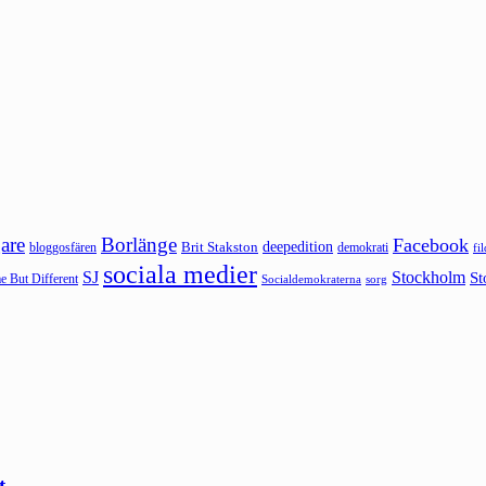
are
Borlänge
Facebook
deepedition
Brit Stakston
bloggosfären
demokrati
fi
sociala medier
SJ
Stockholm
St
 But Different
sorg
Socialdemokraterna
t