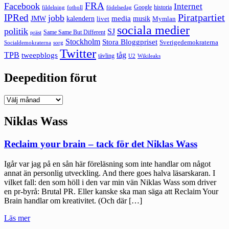
FRA
Facebook
Internet
Google
historia
fildelning
fotboll
födelsedag
Piratpartiet
IPRed
jobb
kalendern
media
JMW
livet
musik
Mymlan
sociala medier
politik
SJ
Same Same But Different
präst
Stockholm
Stora Bloggpriset
Sverigedemokraterna
sorg
Socialdemokraterna
Twitter
TPB
tåg
tweepblogs
tävling
U2
Wikileaks
Deepedition förut
Deepedition
förut
Niklas Wass
Reclaim your brain – tack för det Niklas Wass
Igår var jag på en sån här föreläsning som inte handlar om något
annat än personlig utveckling. And there goes halva läsarskaran. I
vilket fall: den som höll i den var min vän Niklas Wass som driver
en pr-byrå: Brutal PR. Eller kanske ska man säga att Reclaim Your
Brain handlar om kreativitet. (Och där […]
"Reclaim
Läs mer
your