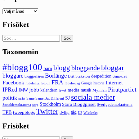
Deepedition
förut
Frisöket
Sök
efter:
Taxonomin
#blogg100
bloggar
blogg
bloggande
barn
bloggare
Borlänge
deepedition
Brit Stakston
bloggosfären
demokrati
FRA
Facebook
Internet
Google
historia
fildelning
fotboll
födelsedag
Piratpartiet
IPRed
jobb
kalendern
media
JMW
livet
musik
Mymlan
sociala medier
politik
SJ
Same Same But Different
präst
Stockholm
Stora Bloggpriset
Sverigedemokraterna
sorg
Socialdemokraterna
Twitter
TPB
tåg
tweepblogs
tävling
U2
Wikileaks
Frisöket
Sök