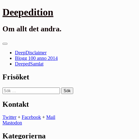
Gå
Deepedition
till
innehåll
Om allt det andra.
Primär
meny
DeepDisclaimer
Blogg 100 anno 2014
DeepedSamlat
Frisöket
Sök
efter:
Kontakt
Twitter
+
Facebook
+
Mail
Mastodon
Kategorierna