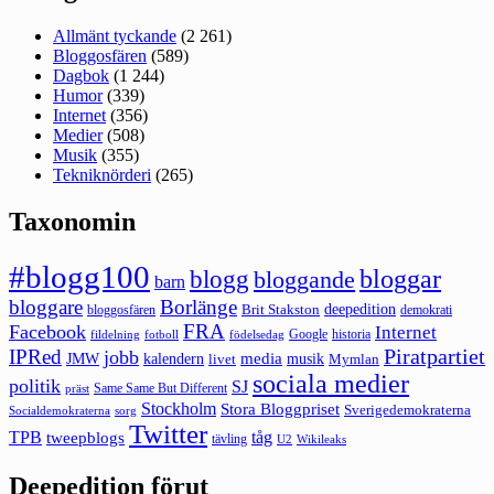
Allmänt tyckande
(2 261)
Bloggosfären
(589)
Dagbok
(1 244)
Humor
(339)
Internet
(356)
Medier
(508)
Musik
(355)
Tekniknörderi
(265)
Taxonomin
#blogg100
bloggar
blogg
bloggande
barn
bloggare
Borlänge
deepedition
Brit Stakston
bloggosfären
demokrati
FRA
Facebook
Internet
Google
historia
fildelning
fotboll
födelsedag
Piratpartiet
IPRed
jobb
kalendern
media
JMW
livet
musik
Mymlan
sociala medier
politik
SJ
Same Same But Different
präst
Stockholm
Stora Bloggpriset
Sverigedemokraterna
sorg
Socialdemokraterna
Twitter
TPB
tåg
tweepblogs
tävling
U2
Wikileaks
Deepedition förut