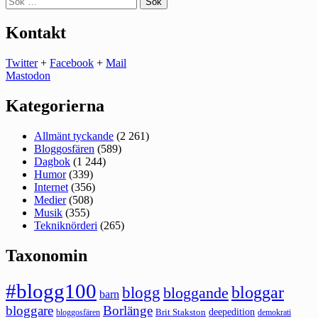
efter:
Kontakt
Twitter
+
Facebook
+
Mail
Mastodon
Kategorierna
Allmänt tyckande
(2 261)
Bloggosfären
(589)
Dagbok
(1 244)
Humor
(339)
Internet
(356)
Medier
(508)
Musik
(355)
Tekniknörderi
(265)
Taxonomin
#blogg100
bloggar
blogg
bloggande
barn
bloggare
Borlänge
deepedition
Brit Stakston
bloggosfären
demokrati