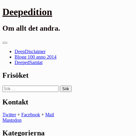
Gå
Deepedition
till
innehåll
Om allt det andra.
Primär
meny
DeepDisclaimer
Blogg 100 anno 2014
DeepedSamlat
Frisöket
Sök
efter:
Kontakt
Twitter
+
Facebook
+
Mail
Mastodon
Kategorierna