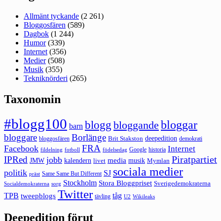
Allmänt tyckande
(2 261)
Bloggosfären
(589)
Dagbok
(1 244)
Humor
(339)
Internet
(356)
Medier
(508)
Musik
(355)
Tekniknörderi
(265)
Taxonomin
#blogg100
bloggar
blogg
bloggande
barn
bloggare
Borlänge
deepedition
Brit Stakston
bloggosfären
demokrati
FRA
Facebook
Internet
Google
historia
fildelning
fotboll
födelsedag
Piratpartiet
IPRed
jobb
kalendern
media
JMW
livet
musik
Mymlan
sociala medier
politik
SJ
Same Same But Different
präst
Stockholm
Stora Bloggpriset
Sverigedemokraterna
sorg
Socialdemokraterna
Twitter
TPB
tåg
tweepblogs
tävling
U2
Wikileaks
Deepedition förut