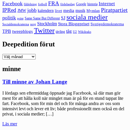
FRA
Facebook
Internet
Google
historia
fildelning
fotboll
födelsedag
Piratpartiet
IPRed
jobb
kalendern
media
JMW
livet
musik
Mymlan
sociala medier
politik
SJ
Same Same But Different
präst
Stockholm
Stora Bloggpriset
Sverigedemokraterna
sorg
Socialdemokraterna
Twitter
TPB
tåg
tweepblogs
tävling
U2
Wikileaks
Deepedition förut
Deepedition
förut
minne
Till minne av Johan Lange
I lördags sen eftermiddag öppnade jag Facebook, så där man gör
mest för att hålla koll när minglet man är på för en stund tappat lite
fart. Facebook, som för min del och för många andra av oss som
intensivt levt och lever ett liv; både professionellt men också en del
privat, i sociala medier; […]
"Till
Läs mer
minne