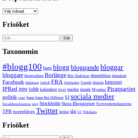
Deepedition
förut
Frisöket
Sök
efter:
Taxonomin
#blogg100
bloggar
blogg
bloggande
barn
bloggare
Borlänge
deepedition
Brit Stakston
bloggosfären
demokrati
FRA
Facebook
Internet
Google
historia
fildelning
fotboll
födelsedag
Piratpartiet
IPRed
jobb
kalendern
media
JMW
livet
musik
Mymlan
sociala medier
politik
SJ
Same Same But Different
präst
Stockholm
Stora Bloggpriset
Sverigedemokraterna
sorg
Socialdemokraterna
Twitter
TPB
tåg
tweepblogs
tävling
U2
Wikileaks
Frisöket
Sök