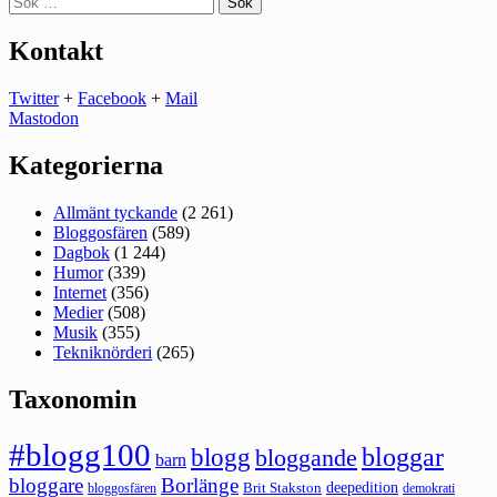
efter:
Kontakt
Twitter
+
Facebook
+
Mail
Mastodon
Kategorierna
Allmänt tyckande
(2 261)
Bloggosfären
(589)
Dagbok
(1 244)
Humor
(339)
Internet
(356)
Medier
(508)
Musik
(355)
Tekniknörderi
(265)
Taxonomin
#blogg100
bloggar
blogg
bloggande
barn
bloggare
Borlänge
deepedition
Brit Stakston
bloggosfären
demokrati