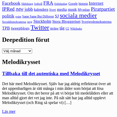
FRA
Facebook
Internet
Google
historia
fildelning
fotboll
födelsedag
Piratpartiet
IPRed
jobb
kalendern
media
JMW
livet
musik
Mymlan
sociala medier
politik
SJ
Same Same But Different
präst
Stockholm
Stora Bloggpriset
Sverigedemokraterna
sorg
Socialdemokraterna
Twitter
TPB
tåg
tweepblogs
tävling
U2
Wikileaks
Deepedition förut
Deepedition
förut
Melodikrysset
Tillbaka till det autentiska med Melodikrysset
Det här med Melodikrysset. Själv har jag aldrig reflekterat över att
det uppenbarligen är rätt många i min ålder som börjat att lösa
Melodikrysset. Om det beror på att vi börjar bli medelålders eller att
man alltid gjort det vet jag inte. På nåt sätt har jag alltid upplevt
Melodikrysset (och Ring så spelar vi) […]
"Tillbaka
Läs mer
till