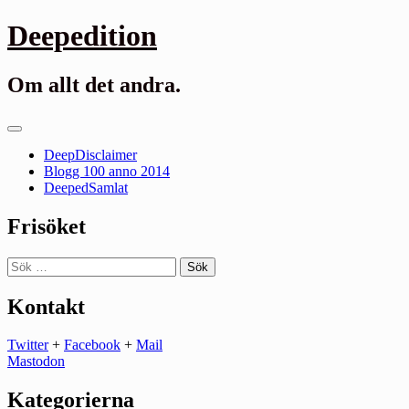
Gå
Deepedition
till
innehåll
Om allt det andra.
Primär
meny
DeepDisclaimer
Blogg 100 anno 2014
DeepedSamlat
Frisöket
Sök
efter:
Kontakt
Twitter
+
Facebook
+
Mail
Mastodon
Kategorierna