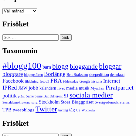
Deepedition
förut
Frisöket
Sök
efter:
Taxonomin
#blogg100
bloggar
blogg
bloggande
barn
bloggare
Borlänge
deepedition
Brit Stakston
bloggosfären
demokrati
FRA
Facebook
Internet
Google
historia
fildelning
fotboll
födelsedag
Piratpartiet
IPRed
jobb
kalendern
media
JMW
livet
musik
Mymlan
sociala medier
politik
SJ
Same Same But Different
präst
Stockholm
Stora Bloggpriset
Sverigedemokraterna
sorg
Socialdemokraterna
Twitter
TPB
tåg
tweepblogs
tävling
U2
Wikileaks
Frisöket
Sök