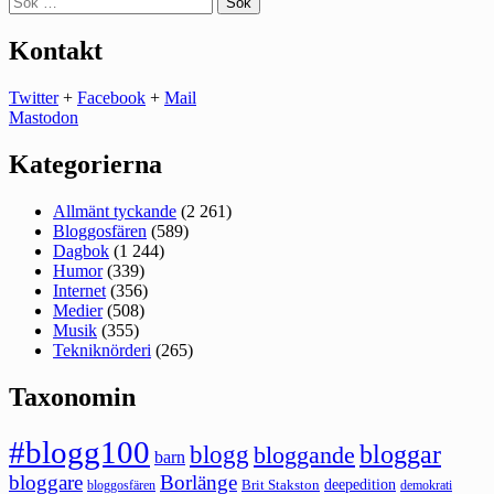
efter:
Kontakt
Twitter
+
Facebook
+
Mail
Mastodon
Kategorierna
Allmänt tyckande
(2 261)
Bloggosfären
(589)
Dagbok
(1 244)
Humor
(339)
Internet
(356)
Medier
(508)
Musik
(355)
Tekniknörderi
(265)
Taxonomin
#blogg100
bloggar
blogg
bloggande
barn
bloggare
Borlänge
deepedition
Brit Stakston
bloggosfären
demokrati