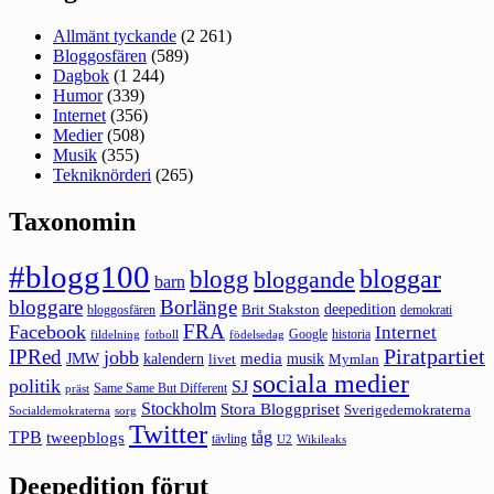
Allmänt tyckande
(2 261)
Bloggosfären
(589)
Dagbok
(1 244)
Humor
(339)
Internet
(356)
Medier
(508)
Musik
(355)
Tekniknörderi
(265)
Taxonomin
#blogg100
bloggar
blogg
bloggande
barn
bloggare
Borlänge
deepedition
Brit Stakston
bloggosfären
demokrati
FRA
Facebook
Internet
Google
historia
fildelning
fotboll
födelsedag
Piratpartiet
IPRed
jobb
kalendern
media
JMW
livet
musik
Mymlan
sociala medier
politik
SJ
Same Same But Different
präst
Stockholm
Stora Bloggpriset
Sverigedemokraterna
sorg
Socialdemokraterna
Twitter
TPB
tåg
tweepblogs
tävling
U2
Wikileaks
Deepedition förut