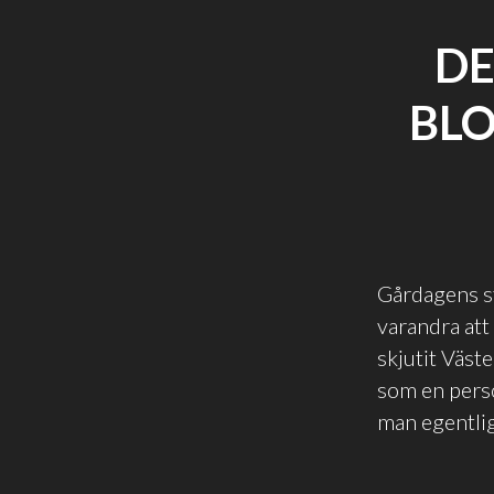
DE
BLO
Gårdagens st
varandra att
skjutit Väst
som en pers
man egentlig