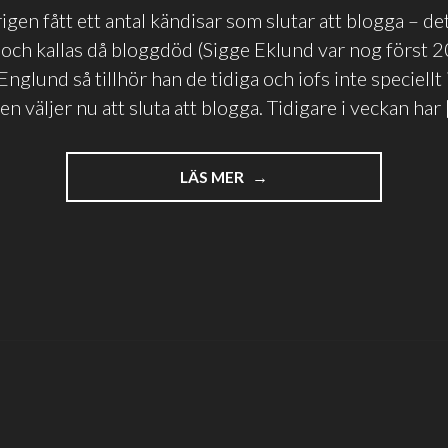
rigen fått ett antal kändisar som slutar att blogga – 
och kallas då bloggdöd (Sigge Eklund var nog först 
Englund så tillhör han de tidiga och iofs inte speciellt
 väljer nu att sluta att blogga. Tidigare i veckan har 
"DET
LÄS MER
ÄR
INTE
NÅGOT
PROJEKT
–
DET
ÄR
EN
LIVSSTIL"