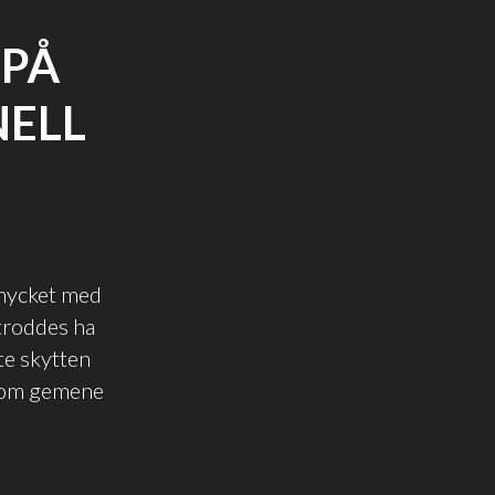
 PÅ
NELL
 mycket med
troddes ha
te skytten
r om gemene