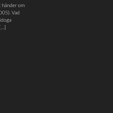
det händer om
2005). Vad
 idoga
[…]