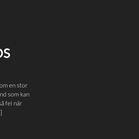
OS
som en stor
tånd som kan
å fel när
]