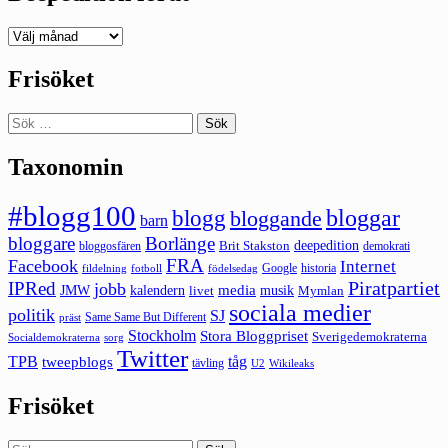
Deepedition
förut
Frisöket
Sök
efter:
Taxonomin
#blogg100
bloggar
blogg
bloggande
barn
bloggare
Borlänge
deepedition
Brit Stakston
bloggosfären
demokrati
FRA
Facebook
Internet
Google
historia
fildelning
fotboll
födelsedag
Piratpartiet
IPRed
jobb
kalendern
media
JMW
livet
musik
Mymlan
sociala medier
politik
SJ
Same Same But Different
präst
Stockholm
Stora Bloggpriset
Sverigedemokraterna
sorg
Socialdemokraterna
Twitter
TPB
tåg
tweepblogs
tävling
U2
Wikileaks
Frisöket
Sök