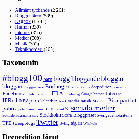
Allmänt tyckande
(2 261)
Bloggosfären
(589)
Dagbok
(1 244)
Humor
(339)
Internet
(356)
Medier
(508)
Musik
(355)
Tekniknörderi
(265)
Taxonomin
#blogg100
bloggar
blogg
bloggande
barn
bloggare
Borlänge
deepedition
Brit Stakston
bloggosfären
demokrati
FRA
Facebook
Internet
Google
historia
fildelning
fotboll
födelsedag
Piratpartiet
IPRed
jobb
kalendern
media
JMW
livet
musik
Mymlan
sociala medier
politik
SJ
Same Same But Different
präst
Stockholm
Stora Bloggpriset
Sverigedemokraterna
sorg
Socialdemokraterna
Twitter
TPB
tåg
tweepblogs
tävling
U2
Wikileaks
Deepedition förut