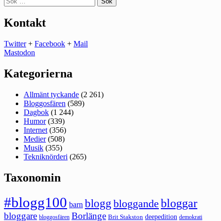
efter:
Kontakt
Twitter
+
Facebook
+
Mail
Mastodon
Kategorierna
Allmänt tyckande
(2 261)
Bloggosfären
(589)
Dagbok
(1 244)
Humor
(339)
Internet
(356)
Medier
(508)
Musik
(355)
Tekniknörderi
(265)
Taxonomin
#blogg100
bloggar
blogg
bloggande
barn
bloggare
Borlänge
deepedition
Brit Stakston
bloggosfären
demokrati