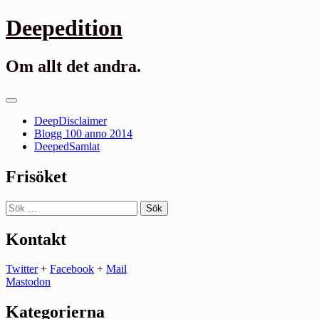
Gå
Deepedition
till
innehåll
Om allt det andra.
Primär
meny
DeepDisclaimer
Blogg 100 anno 2014
DeepedSamlat
Frisöket
Sök
efter:
Kontakt
Twitter
+
Facebook
+
Mail
Mastodon
Kategorierna