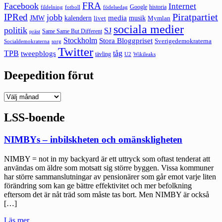
FRA
Facebook
Internet
Google
historia
fildelning
fotboll
födelsedag
Piratpartiet
IPRed
jobb
kalendern
media
JMW
livet
musik
Mymlan
sociala medier
politik
SJ
Same Same But Different
präst
Stockholm
Stora Bloggpriset
Sverigedemokraterna
sorg
Socialdemokraterna
Twitter
TPB
tåg
tweepblogs
tävling
U2
Wikileaks
Deepedition förut
Deepedition
förut
LSS-boende
NIMBYs – inbilskheten och omänskligheten
NIMBY = not in my backyard är ett uttryck som oftast tenderat att
användas om äldre som motsatt sig större byggen. Vissa kommuner
har större sammanslutningar av pensionärer som går emot varje liten
förändring som kan ge bättre effektivitet och mer befolkning
eftersom det är nåt träd som måste tas bort. Men NIMBY är också
[…]
"NIMBYs
Läs mer