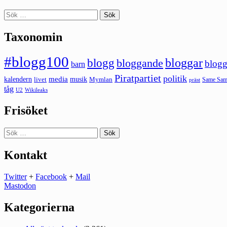
Sök
efter:
Taxonomin
#blogg100
bloggar
blogg
bloggande
blogg
barn
Piratpartiet
politik
kalendern
media
livet
musik
Mymlan
Same Same
präst
tåg
U2
Wikileaks
Frisöket
Sök
efter:
Kontakt
Twitter
+
Facebook
+
Mail
Mastodon
Kategorierna