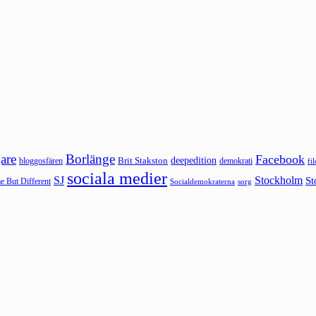
are
Borlänge
Facebook
deepedition
Brit Stakston
bloggosfären
demokrati
fi
sociala medier
SJ
Stockholm
St
 But Different
sorg
Socialdemokraterna