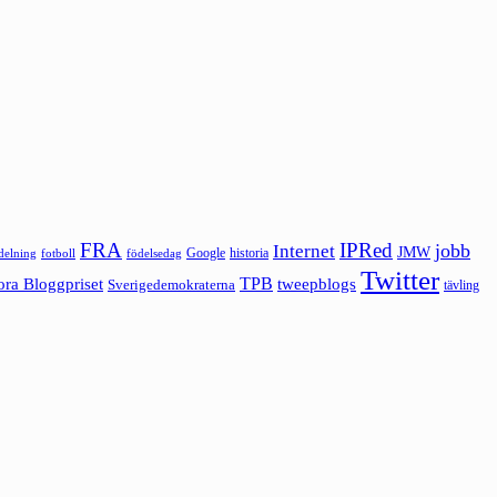
FRA
IPRed
jobb
Internet
JMW
Google
historia
ldelning
fotboll
födelsedag
Twitter
ora Bloggpriset
TPB
tweepblogs
Sverigedemokraterna
tävling