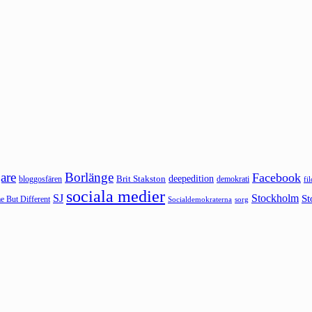
are
Borlänge
Facebook
deepedition
Brit Stakston
bloggosfären
demokrati
fi
sociala medier
SJ
Stockholm
St
 But Different
sorg
Socialdemokraterna