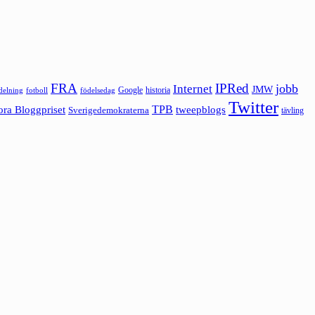
FRA
IPRed
jobb
Internet
JMW
Google
historia
ldelning
fotboll
födelsedag
Twitter
ora Bloggpriset
TPB
tweepblogs
Sverigedemokraterna
tävling