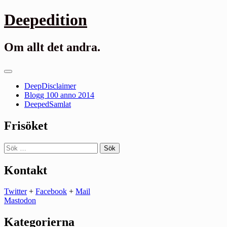
Gå
Deepedition
till
innehåll
Om allt det andra.
Primär
meny
DeepDisclaimer
Blogg 100 anno 2014
DeepedSamlat
Frisöket
Sök
efter:
Kontakt
Twitter
+
Facebook
+
Mail
Mastodon
Kategorierna