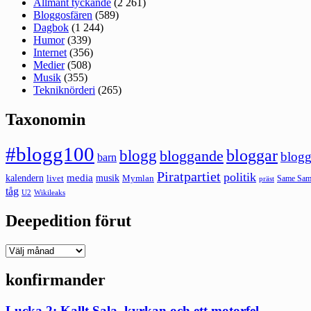
Allmänt tyckande
(2 261)
Bloggosfären
(589)
Dagbok
(1 244)
Humor
(339)
Internet
(356)
Medier
(508)
Musik
(355)
Tekniknörderi
(265)
Taxonomin
#blogg100
bloggar
blogg
bloggande
blogg
barn
Piratpartiet
politik
kalendern
media
livet
musik
Mymlan
Same Same
präst
tåg
U2
Wikileaks
Deepedition förut
Deepedition
förut
konfirmander
Lucka 2: Kallt Sala, kyrkan och ett motorfel