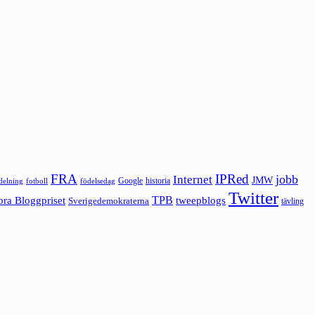
FRA
IPRed
jobb
Internet
JMW
Google
historia
ldelning
fotboll
födelsedag
Twitter
ora Bloggpriset
TPB
tweepblogs
Sverigedemokraterna
tävling