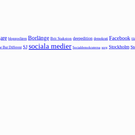
are
Borlänge
Facebook
deepedition
Brit Stakston
bloggosfären
demokrati
fi
sociala medier
SJ
Stockholm
St
 But Different
sorg
Socialdemokraterna