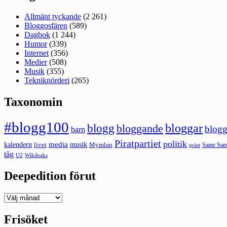
Allmänt tyckande
(2 261)
Bloggosfären
(589)
Dagbok
(1 244)
Humor
(339)
Internet
(356)
Medier
(508)
Musik
(355)
Tekniknörderi
(265)
Taxonomin
#blogg100
bloggar
blogg
bloggande
blogg
barn
Piratpartiet
politik
kalendern
media
livet
musik
Mymlan
Same Same
präst
tåg
U2
Wikileaks
Deepedition förut
Deepedition
förut
Frisöket