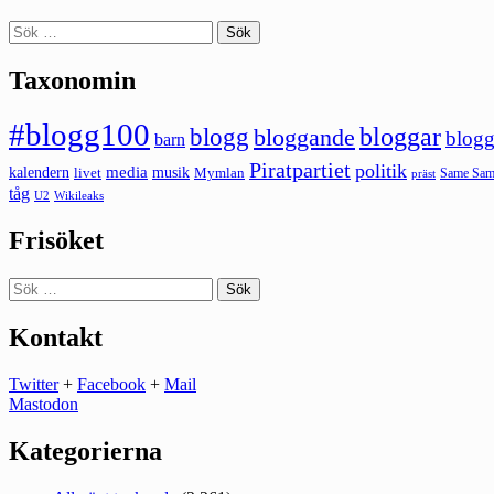
Sök
efter:
Taxonomin
#blogg100
bloggar
blogg
bloggande
blogg
barn
Piratpartiet
politik
kalendern
media
livet
musik
Mymlan
Same Same
präst
tåg
U2
Wikileaks
Frisöket
Sök
efter:
Kontakt
Twitter
+
Facebook
+
Mail
Mastodon
Kategorierna