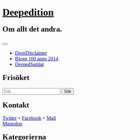
Gå
Deepedition
till
innehåll
Om allt det andra.
Primär
meny
DeepDisclaimer
Blogg 100 anno 2014
DeepedSamlat
Frisöket
Sök
efter:
Kontakt
Twitter
+
Facebook
+
Mail
Mastodon
Kategorierna