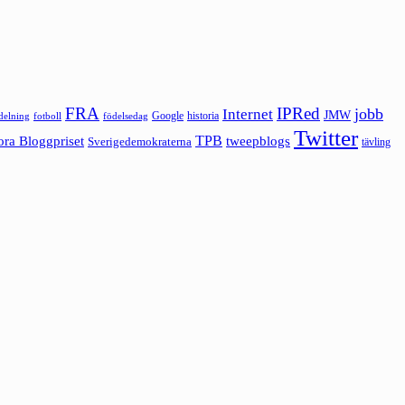
FRA
IPRed
jobb
Internet
JMW
Google
historia
ldelning
fotboll
födelsedag
Twitter
ora Bloggpriset
TPB
tweepblogs
Sverigedemokraterna
tävling