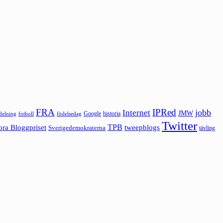
FRA
IPRed
jobb
Internet
JMW
Google
historia
ldelning
fotboll
födelsedag
Twitter
ora Bloggpriset
TPB
tweepblogs
Sverigedemokraterna
tävling