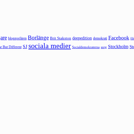
are
Borlänge
Facebook
deepedition
Brit Stakston
bloggosfären
demokrati
fi
sociala medier
SJ
Stockholm
St
 But Different
sorg
Socialdemokraterna