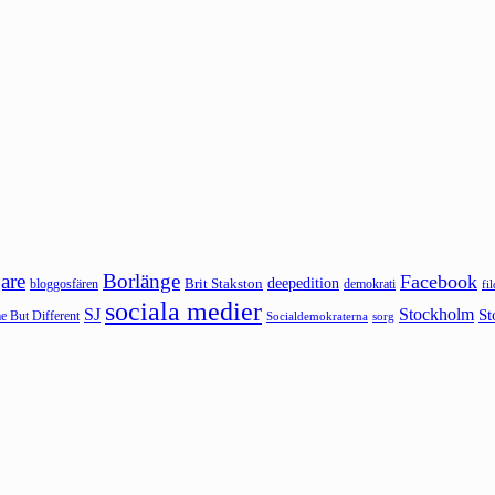
are
Borlänge
Facebook
deepedition
Brit Stakston
bloggosfären
demokrati
fi
sociala medier
SJ
Stockholm
St
 But Different
sorg
Socialdemokraterna