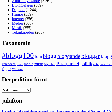
Allmänt tyckande
(2 261)
Bloggosfären
(589)
Dagbok
(1 244)
Humor
(339)
Internet
(356)
Medier
(508)
Musik
(355)
Tekniknörderi
(265)
Taxonomin
#blogg100
bloggar
blogg
bloggande
blogg
barn
Piratpartiet
politik
kalendern
media
livet
musik
Mymlan
Same Same
präst
tåg
U2
Wikileaks
Deepedition förut
Deepedition
förut
julafton
Lucka 24: midnattsmässa, barnet och det där med G