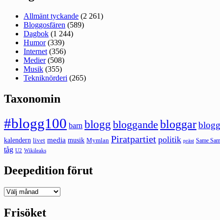
Allmänt tyckande
(2 261)
Bloggosfären
(589)
Dagbok
(1 244)
Humor
(339)
Internet
(356)
Medier
(508)
Musik
(355)
Tekniknörderi
(265)
Taxonomin
#blogg100
bloggar
blogg
bloggande
blogg
barn
Piratpartiet
politik
kalendern
media
livet
musik
Mymlan
Same Same
präst
tåg
U2
Wikileaks
Deepedition förut
Deepedition
förut
Frisöket