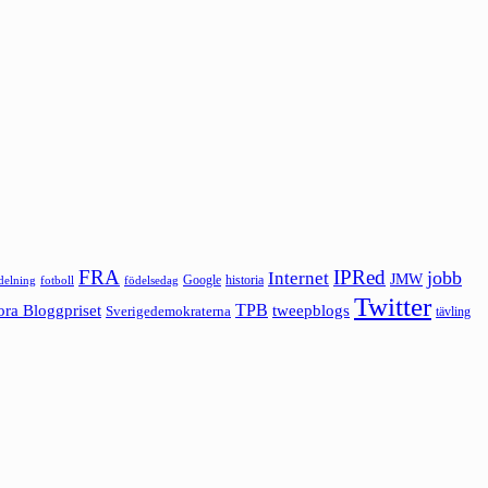
FRA
IPRed
jobb
Internet
JMW
Google
historia
ldelning
fotboll
födelsedag
Twitter
ora Bloggpriset
TPB
tweepblogs
Sverigedemokraterna
tävling