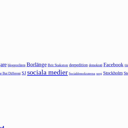
are
Borlänge
Facebook
deepedition
Brit Stakston
bloggosfären
demokrati
fi
sociala medier
SJ
Stockholm
St
 But Different
sorg
Socialdemokraterna
ud