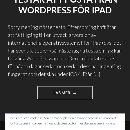
WORDPRESS FÖR IPAD
Sorry men jag måste testa. Eftersom jag haft äran
att få tillgång till en utvecklarversion av
internationella operativsystemet för iPad (dvs. det
har svenska tecken) så måste jag nu testa om jag kan
få igång WordPressappen. Denna uppdaterades
för några dagar sedan och sedan dess har ingenting
fungerat som det ska under iOS 4. Från […]
"TESTAR
LÄS MER
ATT
POSTA
FRÅN
WORDPRESS
Integritet och cookies: Den här webbplatsen använder cookies. Genom att
FÖR
fortsätta använda den här webbplatsen godkänner du deras användning.
IPAD"