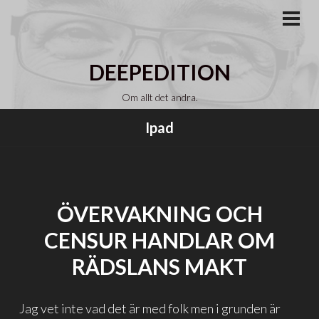
Gå
till
PRI
MEN
innehåll
DEEPEDITION
Om allt det andra.
Ipad
ÖVERVAKNING OCH
CENSUR HANDLAR OM
RÄDSLANS MAKT
Jag vet inte vad det är med folk men i grunden är