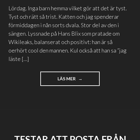
Lördag. Inga barn hemma vilket gör att det är tyst.
Tyst och rätt så trist. Katten och jag spenderar
förmiddagen i nån sorts dvala. Stor del av den i
sängen. Lyssnade på Hans Blix som pratade om
Wikileaks, balanserat och positivt: han är så
oerhört cool den mannen. Kul också att han sa ”jag
läste […]
"LUCKA
LÄS MER
11:
GEIM,
INTERNET
OCH
BLOGGTIPS"
TESTAR ATT POSTA FRÅN