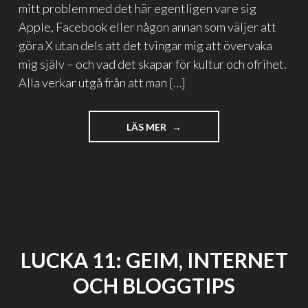
mitt problem med det här egentligen vare sig
Apple, Facebook eller någon annan som väljer att
göra X utan dels att det tvingar mig att övervaka
mig själv – och vad det skapar för kultur och ofrihet.
Alla verkar utgå från att man […]
"ÖVERVAKNING
LÄS MER
OCH
CENSUR
HANDLAR
OM
RÄDSLANS
MAKT"
LUCKA 11: GEIM, INTERNET
OCH BLOGGTIPS