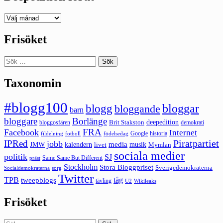
Deepedition
förut
Frisöket
Sök
efter:
Taxonomin
#blogg100
bloggar
blogg
bloggande
barn
bloggare
Borlänge
deepedition
Brit Stakston
bloggosfären
demokrati
FRA
Facebook
Internet
Google
historia
fildelning
fotboll
födelsedag
Piratpartiet
IPRed
jobb
kalendern
media
JMW
livet
musik
Mymlan
sociala medier
politik
SJ
Same Same But Different
präst
Stockholm
Stora Bloggpriset
Sverigedemokraterna
sorg
Socialdemokraterna
Twitter
TPB
tåg
tweepblogs
tävling
U2
Wikileaks
Frisöket
Sök