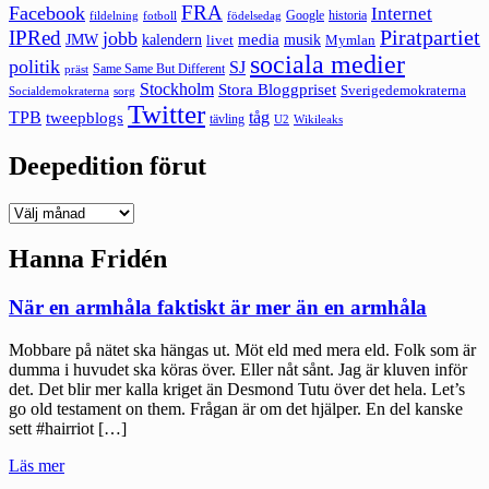
FRA
Facebook
Internet
Google
historia
fildelning
fotboll
födelsedag
Piratpartiet
IPRed
jobb
kalendern
media
JMW
livet
musik
Mymlan
sociala medier
politik
SJ
Same Same But Different
präst
Stockholm
Stora Bloggpriset
Sverigedemokraterna
sorg
Socialdemokraterna
Twitter
TPB
tåg
tweepblogs
tävling
U2
Wikileaks
Deepedition förut
Deepedition
förut
Hanna Fridén
När en armhåla faktiskt är mer än en armhåla
Mobbare på nätet ska hängas ut. Möt eld med mera eld. Folk som är
dumma i huvudet ska köras över. Eller nåt sånt. Jag är kluven inför
det. Det blir mer kalla kriget än Desmond Tutu över det hela. Let’s
go old testament on them. Frågan är om det hjälper. En del kanske
sett #hairriot […]
"När
Läs mer
en