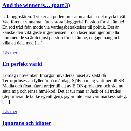
armhåla
And the winner is… (part 3)
faktiskt
är
…bloggosfären. Tycker att perlembre sammanfattar det mycket väl:
mer
Vad förenar vinnarna i årets stora bloggpris? Passion för sitt ämne!
än
En röd tråd från mode via vardagsbetraktelser till politik. Det är
en
kanske den viktigaste ingrediensen – och läser man igenom alla
armhåla"
nominerade så är det just passion för sitt ämne, engagemang och
vilja att dela med […]
"And
Läs mer
the
winner
En perfekt värld
is…
(part
Lördag i november. Imorgon invaderas huset av släkt då
3)"
Terrorprinsessan fyller år på måndag. Själv har jag varit ner till SB
Media och fixat några grejer till ett av E.ON-projekten och ska nu
sätta mig och rensa html-kod. Det är tur man är Jack of all trades
(deprimerande tanke egentligen); jag är inte bara varumärkesstrateg,
[…]
"En
Läs mer
perfekt
värld"
Ignorans och idioter