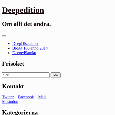
Gå
Deepedition
till
innehåll
Om allt det andra.
Primär
meny
DeepDisclaimer
Blogg 100 anno 2014
DeepedSamlat
Frisöket
Sök
efter:
Kontakt
Twitter
+
Facebook
+
Mail
Mastodon
Kategorierna