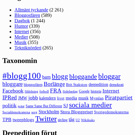
Allmänt tyckande
(2 261)
Bloggosfären
(589)
Dagbok
(1 244)
Humor
(339)
Internet
(356)
Medier
(508)
Musik
(355)
Tekniknörderi
(265)
Taxonomin
#blogg100
bloggar
blogg
bloggande
barn
bloggare
Borlänge
deepedition
Brit Stakston
bloggosfären
demokrati
FRA
Facebook
Internet
Google
historia
fildelning
fotboll
födelsedag
Piratpartiet
IPRed
jobb
kalendern
media
JMW
livet
musik
Mymlan
sociala medier
politik
SJ
Same Same But Different
präst
Stockholm
Stora Bloggpriset
Sverigedemokraterna
sorg
Socialdemokraterna
Twitter
TPB
tåg
tweepblogs
tävling
U2
Wikileaks
Deepedition förut