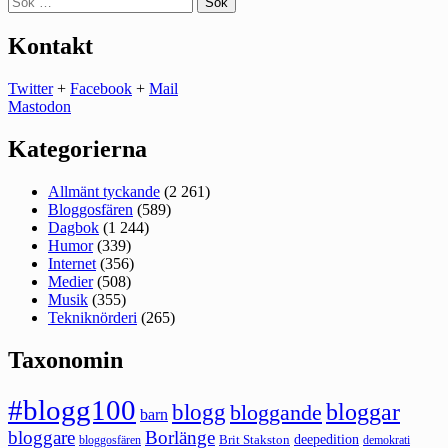
efter:
Kontakt
Twitter
+
Facebook
+
Mail
Mastodon
Kategorierna
Allmänt tyckande
(2 261)
Bloggosfären
(589)
Dagbok
(1 244)
Humor
(339)
Internet
(356)
Medier
(508)
Musik
(355)
Tekniknörderi
(265)
Taxonomin
#blogg100
bloggar
blogg
bloggande
barn
bloggare
Borlänge
deepedition
Brit Stakston
bloggosfären
demokrati