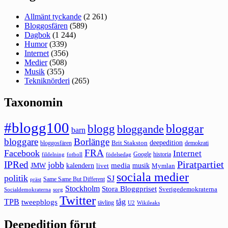
Allmänt tyckande
(2 261)
Bloggosfären
(589)
Dagbok
(1 244)
Humor
(339)
Internet
(356)
Medier
(508)
Musik
(355)
Tekniknörderi
(265)
Taxonomin
#blogg100
bloggar
blogg
bloggande
barn
bloggare
Borlänge
deepedition
Brit Stakston
bloggosfären
demokrati
FRA
Facebook
Internet
Google
historia
fildelning
fotboll
födelsedag
Piratpartiet
IPRed
jobb
kalendern
media
JMW
livet
musik
Mymlan
sociala medier
politik
SJ
Same Same But Different
präst
Stockholm
Stora Bloggpriset
Sverigedemokraterna
sorg
Socialdemokraterna
Twitter
TPB
tåg
tweepblogs
tävling
U2
Wikileaks
Deepedition förut