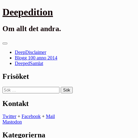
Gå
Deepedition
till
innehåll
Om allt det andra.
Primär
meny
DeepDisclaimer
Blogg 100 anno 2014
DeepedSamlat
Frisöket
Sök
efter:
Kontakt
Twitter
+
Facebook
+
Mail
Mastodon
Kategorierna