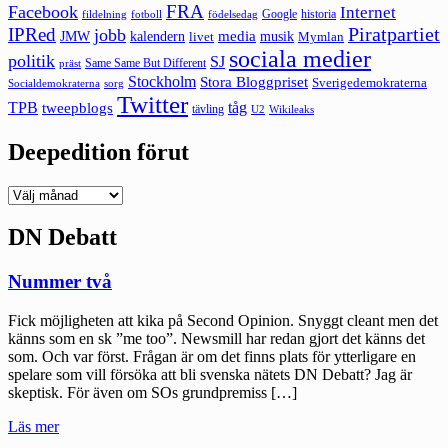
FRA
Facebook
Internet
Google
historia
fildelning
fotboll
födelsedag
Piratpartiet
IPRed
jobb
kalendern
media
JMW
livet
musik
Mymlan
sociala medier
politik
SJ
Same Same But Different
präst
Stockholm
Stora Bloggpriset
Sverigedemokraterna
sorg
Socialdemokraterna
Twitter
TPB
tåg
tweepblogs
tävling
U2
Wikileaks
Deepedition förut
Deepedition
förut
DN Debatt
Nummer två
Fick möjligheten att kika på Second Opinion. Snyggt cleant men det
känns som en sk ”me too”. Newsmill har redan gjort det känns det
som. Och var först. Frågan är om det finns plats för ytterligare en
spelare som vill försöka att bli svenska nätets DN Debatt? Jag är
skeptisk. För även om SOs grundpremiss […]
"Nummer
Läs mer
två"