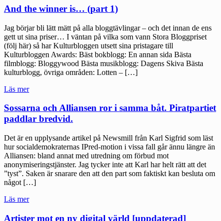
And the winner is… (part 1)
Jag börjar bli lätt mätt på alla bloggtävlingar – och det innan de ens
gett ut sina priser… I väntan på vilka som vann Stora Bloggpriset
(följ här) så har Kulturbloggen utsett sina pristagare till
Kulturbloggen Awards: Bäst bokblogg: En annan sida Bästa
filmblogg: Bloggywood Bästa musikblogg: Dagens Skiva Bästa
kulturblogg, övriga områden: Lotten – […]
"And
Läs mer
the
winner
Sossarna och Alliansen ror i samma båt. Piratpartiet
is…
paddlar bredvid.
(part
1)"
Det är en upplysande artikel på Newsmill från Karl Sigfrid som läst
hur socialdemokraternas IPred-motion i vissa fall går ännu längre än
Alliansen: bland annat med utredning om förbud mot
anonymiseringstjänster. Jag tycker inte att Karl har helt rätt att det
”tyst”. Saken är snarare den att den part som faktiskt kan besluta om
något […]
"Sossarna
Läs mer
och
Alliansen
Artister mot en ny digital värld [uppdaterad]