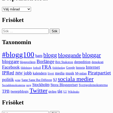
Deepedition
förut
Frisöket
Sök
efter:
Taxonomin
#blogg100
bloggar
blogg
bloggande
barn
bloggare
Borlänge
deepedition
Brit Stakston
bloggosfären
demokrati
FRA
Facebook
Internet
Google
historia
fildelning
fotboll
födelsedag
Piratpartiet
IPRed
jobb
kalendern
media
JMW
livet
musik
Mymlan
sociala medier
politik
SJ
Same Same But Different
präst
Stockholm
Stora Bloggpriset
Sverigedemokraterna
sorg
Socialdemokraterna
Twitter
TPB
tåg
tweepblogs
tävling
U2
Wikileaks
Frisöket
Sök