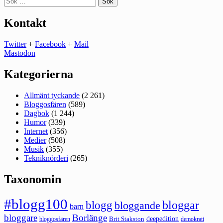
efter:
Kontakt
Twitter
+
Facebook
+
Mail
Mastodon
Kategorierna
Allmänt tyckande
(2 261)
Bloggosfären
(589)
Dagbok
(1 244)
Humor
(339)
Internet
(356)
Medier
(508)
Musik
(355)
Tekniknörderi
(265)
Taxonomin
#blogg100
bloggar
blogg
bloggande
barn
bloggare
Borlänge
deepedition
Brit Stakston
bloggosfären
demokrati