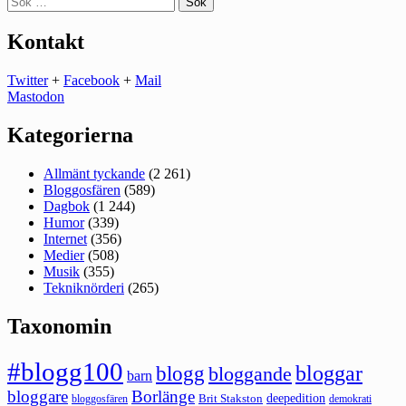
efter:
Kontakt
Twitter
+
Facebook
+
Mail
Mastodon
Kategorierna
Allmänt tyckande
(2 261)
Bloggosfären
(589)
Dagbok
(1 244)
Humor
(339)
Internet
(356)
Medier
(508)
Musik
(355)
Tekniknörderi
(265)
Taxonomin
#blogg100
bloggar
blogg
bloggande
barn
bloggare
Borlänge
deepedition
Brit Stakston
bloggosfären
demokrati