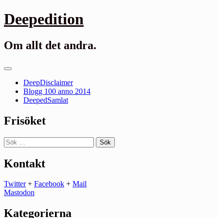
Gå
Deepedition
till
innehåll
Om allt det andra.
Primär
meny
DeepDisclaimer
Blogg 100 anno 2014
DeepedSamlat
Frisöket
Sök
efter:
Kontakt
Twitter
+
Facebook
+
Mail
Mastodon
Kategorierna