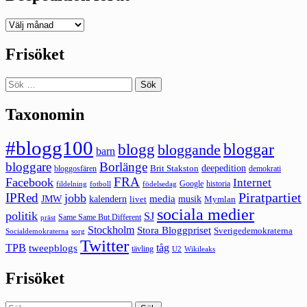
Deepedition
förut
Frisöket
Sök
efter:
Taxonomin
#blogg100
bloggar
blogg
bloggande
barn
bloggare
Borlänge
deepedition
Brit Stakston
bloggosfären
demokrati
FRA
Facebook
Internet
Google
historia
fildelning
fotboll
födelsedag
Piratpartiet
IPRed
jobb
kalendern
media
JMW
livet
musik
Mymlan
sociala medier
politik
SJ
Same Same But Different
präst
Stockholm
Stora Bloggpriset
Sverigedemokraterna
sorg
Socialdemokraterna
Twitter
TPB
tåg
tweepblogs
tävling
U2
Wikileaks
Frisöket
Sök