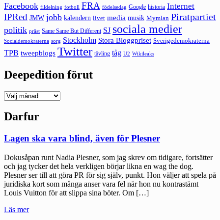
FRA
Facebook
Internet
Google
historia
fildelning
fotboll
födelsedag
Piratpartiet
IPRed
jobb
kalendern
media
JMW
livet
musik
Mymlan
sociala medier
politik
SJ
Same Same But Different
präst
Stockholm
Stora Bloggpriset
Sverigedemokraterna
sorg
Socialdemokraterna
Twitter
TPB
tåg
tweepblogs
tävling
U2
Wikileaks
Deepedition förut
Deepedition
förut
Darfur
Lagen ska vara blind, även för Plesner
Dokusåpan runt Nadia Plesner, som jag skrev om tidigare, fortsätter
och jag tycker det hela verkligen börjar likna en wag the dog.
Plesner ser till att göra PR för sig själv, punkt. Hon väljer att spela på
juridiska kort som många anser vara fel när hon nu kontrastämt
Louis Vuitton för att slippa sina böter. Om […]
"Lagen
Läs mer
ska