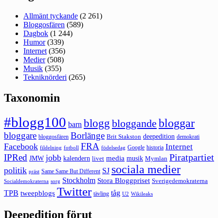
Allmänt tyckande
(2 261)
Bloggosfären
(589)
Dagbok
(1 244)
Humor
(339)
Internet
(356)
Medier
(508)
Musik
(355)
Tekniknörderi
(265)
Taxonomin
#blogg100
bloggar
blogg
bloggande
barn
bloggare
Borlänge
deepedition
Brit Stakston
bloggosfären
demokrati
FRA
Facebook
Internet
Google
historia
fildelning
fotboll
födelsedag
Piratpartiet
IPRed
jobb
kalendern
media
JMW
livet
musik
Mymlan
sociala medier
politik
SJ
Same Same But Different
präst
Stockholm
Stora Bloggpriset
Sverigedemokraterna
sorg
Socialdemokraterna
Twitter
TPB
tåg
tweepblogs
tävling
U2
Wikileaks
Deepedition förut