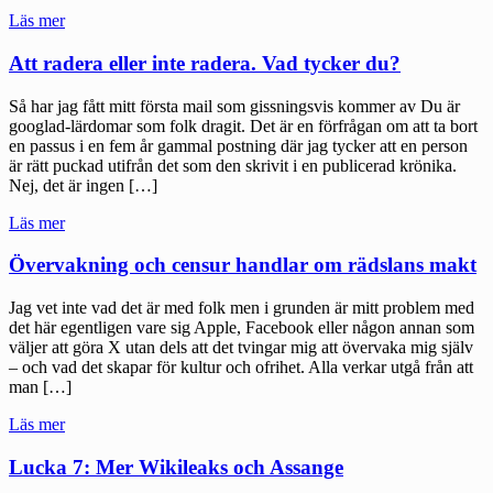
"Korvar,
Läs mer
Kumla
och
Att radera eller inte radera. Vad tycker du?
kockbilder
–
Så har jag fått mitt första mail som gissningsvis kommer av Du är
indirekta
googlad-lärdomar som folk dragit. Det är en förfrågan om att ta bort
censurens
en passus i en fem år gammal postning där jag tycker att en person
fara"
är rätt puckad utifrån det som den skrivit i en publicerad krönika.
Nej, det är ingen […]
"Att
Läs mer
radera
eller
Övervakning och censur handlar om rädslans makt
inte
radera.
Jag vet inte vad det är med folk men i grunden är mitt problem med
Vad
det här egentligen vare sig Apple, Facebook eller någon annan som
tycker
väljer att göra X utan dels att det tvingar mig att övervaka mig själv
du?"
– och vad det skapar för kultur och ofrihet. Alla verkar utgå från att
man […]
"Övervakning
Läs mer
och
censur
Lucka 7: Mer Wikileaks och Assange
handlar