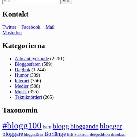
efter:
Kontakt
Twitter
+
Facebook
+
Mail
Mastodon
Kategorierna
Allmänt tyckande
(2 261)
Bloggosfären
(589)
Dagbok
(1 244)
Humor
(339)
Internet
(356)
Medier
(508)
Musik
(355)
Tekniknörderi
(265)
Taxonomin
#blogg100
bloggar
blogg
bloggande
barn
bloggare
Borlänge
deepedition
Brit Stakston
bloggosfären
demokrati