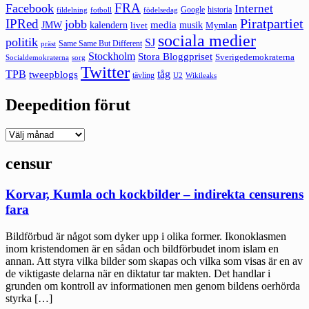
FRA
Facebook
Internet
Google
historia
fildelning
fotboll
födelsedag
Piratpartiet
IPRed
jobb
kalendern
media
JMW
livet
musik
Mymlan
sociala medier
politik
SJ
Same Same But Different
präst
Stockholm
Stora Bloggpriset
Sverigedemokraterna
sorg
Socialdemokraterna
Twitter
TPB
tåg
tweepblogs
tävling
U2
Wikileaks
Deepedition förut
Deepedition
förut
censur
Korvar, Kumla och kockbilder – indirekta censurens
fara
Bildförbud är något som dyker upp i olika former. Ikonoklasmen
inom kristendomen är en sådan och bildförbudet inom islam en
annan. Att styra vilka bilder som skapas och vilka som visas är en av
de viktigaste delarna när en diktatur tar makten. Det handlar i
grunden om kontroll av informationen men genom bildens oerhörda
styrka […]