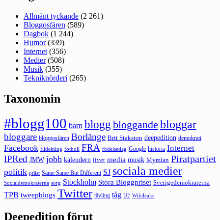
Allmänt tyckande
(2 261)
Bloggosfären
(589)
Dagbok
(1 244)
Humor
(339)
Internet
(356)
Medier
(508)
Musik
(355)
Tekniknörderi
(265)
Taxonomin
#blogg100
bloggar
blogg
bloggande
barn
bloggare
Borlänge
deepedition
Brit Stakston
bloggosfären
demokrati
FRA
Facebook
Internet
Google
historia
fildelning
fotboll
födelsedag
Piratpartiet
IPRed
jobb
kalendern
media
JMW
livet
musik
Mymlan
sociala medier
politik
SJ
Same Same But Different
präst
Stockholm
Stora Bloggpriset
Sverigedemokraterna
sorg
Socialdemokraterna
Twitter
TPB
tåg
tweepblogs
tävling
U2
Wikileaks
Deepedition förut