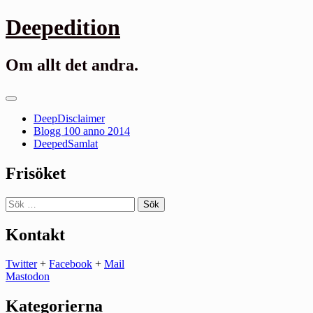
Gå
Deepedition
till
innehåll
Om allt det andra.
Primär
meny
DeepDisclaimer
Blogg 100 anno 2014
DeepedSamlat
Frisöket
Sök
efter:
Kontakt
Twitter
+
Facebook
+
Mail
Mastodon
Kategorierna