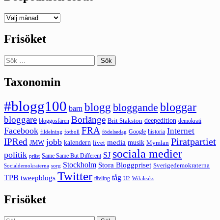
Deepedition
förut
Frisöket
Sök
efter:
Taxonomin
#blogg100
bloggar
blogg
bloggande
barn
bloggare
Borlänge
deepedition
Brit Stakston
bloggosfären
demokrati
FRA
Facebook
Internet
Google
historia
fildelning
fotboll
födelsedag
Piratpartiet
IPRed
jobb
kalendern
media
JMW
livet
musik
Mymlan
sociala medier
politik
SJ
Same Same But Different
präst
Stockholm
Stora Bloggpriset
Sverigedemokraterna
sorg
Socialdemokraterna
Twitter
TPB
tåg
tweepblogs
tävling
U2
Wikileaks
Frisöket
Sök