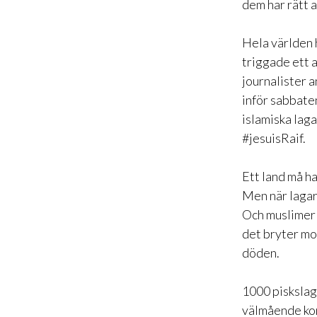
dem har rätt a
Hela världen h
triggade ett a
journalister a
inför sabbaten
islamiska laga
#jesuisRaif.
Ett land må ha
Men när lagar 
Och muslimer 
det bryter mo
döden.
1000 piskslag 
välmående kom