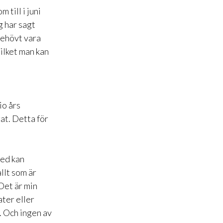
 till i juni
 har sagt
behövt vara
Vilket man kan
io års
at. Detta för
med kan
llt som är
 Det är min
ater eller
. Och ingen av