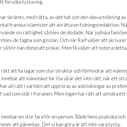
tt försöka tysta mig.
ar skrämts, med rätta, av det hat och den skeva tolkning av
ntal franska islamister att avrätta en tidningsredaktion. N
nvände sin rättighet så blev de dödade. När judiska familje
 blev de tagna som gisslan. Och när Raif väljer att skriva kr
r så blir han dömd att piskas. Men få väljer att notera detta
 rätt att ha lagar som styr struktur och förhindrar att människ
innebär att människor far illa så är det inte rätt, när ett stra
har all rätt i världen att uppröras av avbildningar av profe
t vad som står i Koranen. Men ingen har rätt att utmäta ett 
innebär en stor fara för en person. Både hens psykiska och 
mer att påverkas. Det vi kan göra är att inte vara tysta.