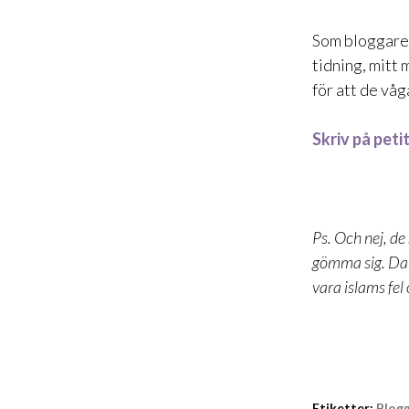
Som bloggare ä
tidning, mitt 
för att de våg
Skriv på peti
Ps. Och nej, d
gömma sig. Dan 
vara islams fel
Etiketter:
Blog