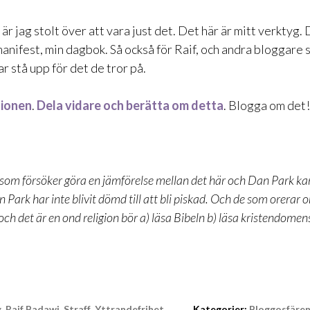
r jag stolt över att vara just det. Det här är mitt verktyg. 
manifest, min dagbok. Så också för Raif, och andra bloggare 
ar stå upp för det de tror på.
tionen
.
Dela vidare och berätta om detta
. Blogga om det!
e som försöker göra en jämförelse mellan det här och Dan Park ka
Park har inte blivit dömd till att bli piskad. Och de som orerar o
 och det är en ond religion bör a) läsa Bibeln b) läsa kristendomen
g
,
Raif Badawi
,
Straff
,
Yttrandefrihet
Kategorier:
Bloggosfäre