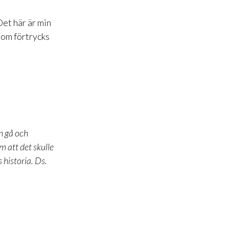
Det här är min
som förtrycks
n gå och
m att det skulle
s historia. Ds.
n