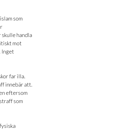
 islam som
är
r skulle handla
itiskt mot
. Inget
or far illa.
ff innebär att.
ten eftersom
straff som
fysiska