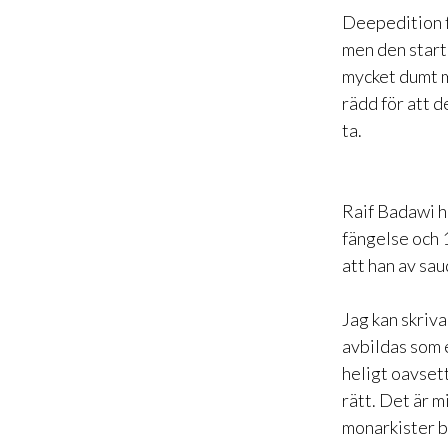
Deepedition fy
men den start
mycket dumt m
rädd för att d
ta.
Raif Badawi ha
fängelse och 1
att han av sa
Jag kan skriv
avbildas som e
heligt oavsett
rätt. Det är m
monarkister b