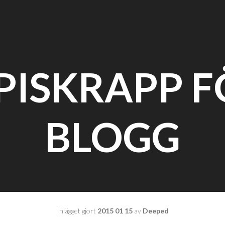
 PISKRAPP F
BLOGG
Inlägget gjort
2015 01 15
av
Deeped