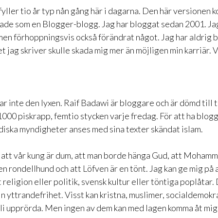
ller tio år typ nån gång här i dagarna. Den här versionen kom
ade som en Blogger-blogg. Jag har bloggat sedan 2001. Jag
en förhoppningsvis också förändrat något. Jag har aldrig 
et jag skriver skulle skada mig mer än möjligen min karriär. 
r inte den lyxen. Raif Badawi är bloggare och är dömd till t
000 piskrapp, femtio stycken varje fredag. För att ha blogg
udiska myndigheter anses med sina texter skändat islam.
a att vår kung är dum, att man borde hänga Gud, att Moham
n rondellhund och att Löfven är en tönt. Jag kan ge mig på a
 religion eller politik, svensk kultur eller töntiga poplåtar.
in yttrandefrihet. Visst kan kristna, muslimer, socialdemokr
li upprörda. Men ingen av dem kan med lagen komma åt mig