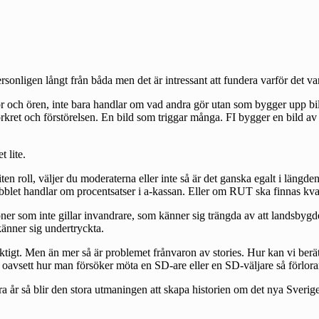
ersonligen långt från båda men det är intressant att fundera varför det var
r och ören, inte bara handlar om vad andra gör utan som bygger upp bild
rkret och förstörelsen. En bild som triggar många. FI bygger en bild av
 lite.
 liten roll, väljer du moderaterna eller inte så är det ganska egalt i län
äbblet handlar om procentsatser i a-kassan. Eller om RUT ska finnas kva
er som inte gillar invandrare, som känner sig trängda av att landsbygd
känner sig undertryckta.
iktigt. Men än mer så är problemet frånvaron av stories. Hur kan vi ber
ör oavsett hur man försöker möta en SD-are eller en SD-väljare så förlorar
ra år så blir den stora utmaningen att skapa historien om det nya Sveri