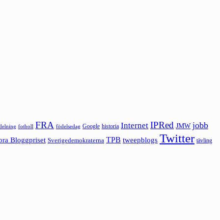
FRA
IPRed
jobb
Internet
JMW
Google
historia
ldelning
fotboll
födelsedag
Twitter
ora Bloggpriset
TPB
tweepblogs
Sverigedemokraterna
tävling