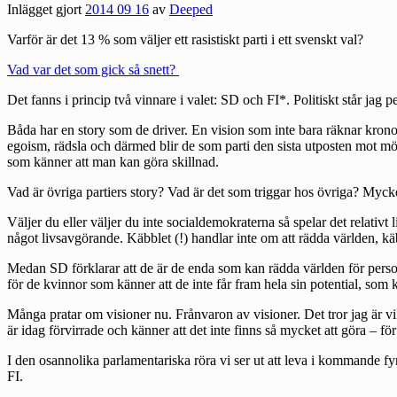
Inlägget gjort
2014 09 16
av
Deeped
Varför är det 13 % som väljer ett rasistiskt parti i ett svenskt val?
Vad var det som gick så snett?
Det fanns i princip två vinnare i valet: SD och FI*. Politiskt står jag p
Båda har en story som de driver. En vision som inte bara räknar krono
egoism, rädsla och därmed blir de som parti den sista utposten mot mö
som känner att man kan göra skillnad.
Vad är övriga partiers story? Vad är det som triggar hos övriga? Mycket
Väljer du eller väljer du inte socialdemokraterna så spelar det relativt
något livsavgörande. Käbblet (!) handlar inte om att rädda världen, k
Medan SD förklarar att de är de enda som kan rädda världen för person
för de kvinnor som känner att de inte får fram hela sin potential, som 
Många pratar om visioner nu. Frånvaron av visioner. Det tror jag är v
är idag förvirrade och känner att det inte finns så mycket att göra – f
I den osannolika parlamentariska röra vi ser ut att leva i kommande fy
FI.