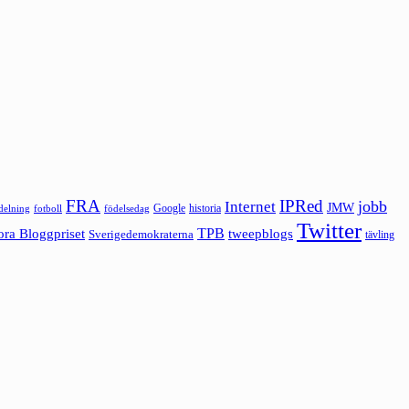
FRA
IPRed
jobb
Internet
JMW
Google
historia
ldelning
fotboll
födelsedag
Twitter
ora Bloggpriset
TPB
tweepblogs
Sverigedemokraterna
tävling