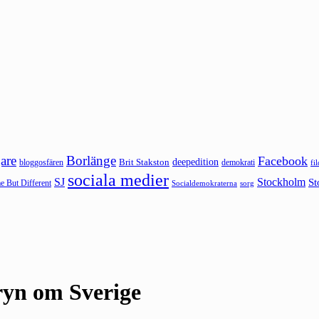
are
Borlänge
Facebook
deepedition
Brit Stakston
bloggosfären
demokrati
fi
sociala medier
SJ
Stockholm
St
 But Different
sorg
Socialdemokraterna
oryn om Sverige