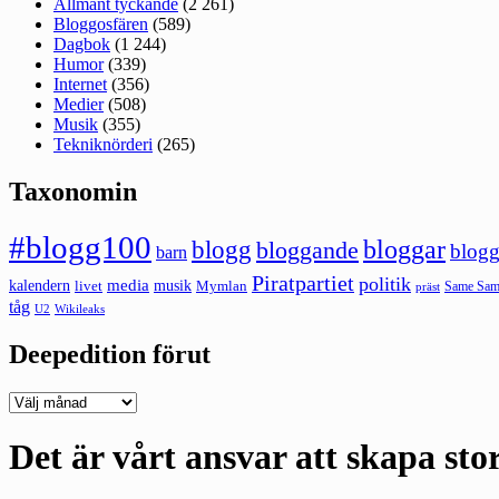
Allmänt tyckande
(2 261)
Bloggosfären
(589)
Dagbok
(1 244)
Humor
(339)
Internet
(356)
Medier
(508)
Musik
(355)
Tekniknörderi
(265)
Taxonomin
#blogg100
bloggar
blogg
bloggande
blogg
barn
Piratpartiet
politik
kalendern
media
livet
musik
Mymlan
Same Same
präst
tåg
U2
Wikileaks
Deepedition förut
Deepedition
förut
Det är vårt ansvar att skapa st