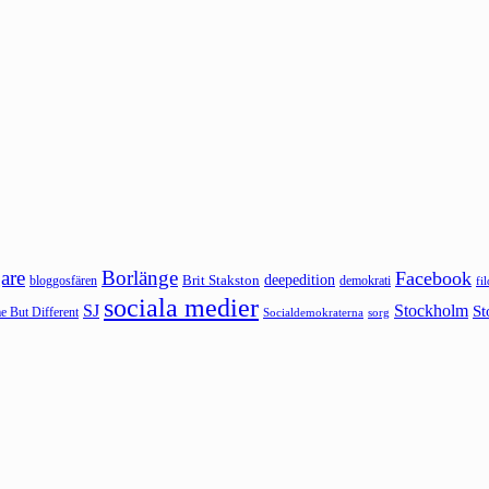
are
Borlänge
Facebook
deepedition
Brit Stakston
bloggosfären
demokrati
fi
sociala medier
SJ
Stockholm
St
 But Different
sorg
Socialdemokraterna