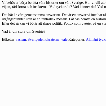
Vi behöver börja berätta våra historier om vårt Sverige. Hur vi vill at
viljan, rädslorna och insikterna. Vad tycker du? Vad känner du? Vad
Det här är vårt gemensamma ansvar nu. Det är ett ansvar vi inte har rå
utgångspunkter utan är en fantastisk mosaik. Låt oss berätta en histori
Efter det så kan vi börja att skapa politik. Politik som bygger på en vi
Vad är din story om Sverige?
Etiketter:
rasism
,
Sverigedemokraterna
,
valet
Kategorier:
Allmänt tyck