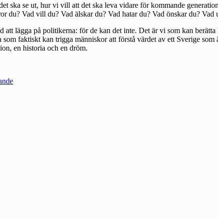
t det ska se ut, hur vi vill att det ska leva vidare för kommande generati
 tror du? Vad vill du? Vad älskar du? Vad hatar du? Vad önskar du? V
d att lägga på politikerna: för de kan det inte. Det är vi som kan berätt
a som faktiskt kan trigga människor att förstå värdet av ett Sverige som
sion, en historia och en dröm.
ande