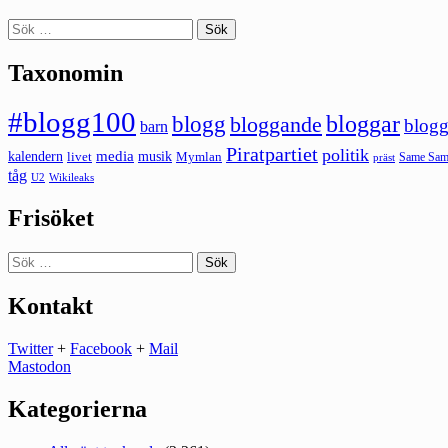
Sök
efter:
Taxonomin
#blogg100
bloggar
blogg
bloggande
blogg
barn
Piratpartiet
politik
kalendern
media
livet
musik
Mymlan
Same Same
präst
tåg
U2
Wikileaks
Frisöket
Sök
efter:
Kontakt
Twitter
+
Facebook
+
Mail
Mastodon
Kategorierna