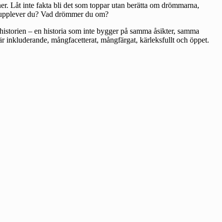
oner. Låt inte fakta bli det som toppar utan berätta om drömmarna,
ad upplever du? Vad drömmer du om?
a historien – en historia som inte bygger på samma åsikter, samma
 är inkluderande, mångfacetterat, mångfärgat, kärleksfullt och öppet.