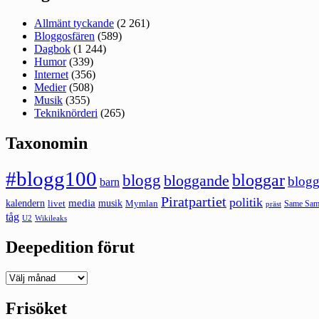
Allmänt tyckande
(2 261)
Bloggosfären
(589)
Dagbok
(1 244)
Humor
(339)
Internet
(356)
Medier
(508)
Musik
(355)
Tekniknörderi
(265)
Taxonomin
#blogg100
bloggar
blogg
bloggande
blogg
barn
Piratpartiet
politik
kalendern
media
livet
musik
Mymlan
Same Same
präst
tåg
U2
Wikileaks
Deepedition förut
Deepedition
förut
Frisöket