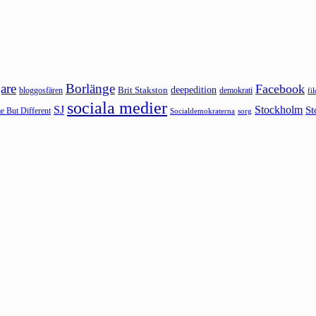
are
Borlänge
Facebook
deepedition
Brit Stakston
bloggosfären
demokrati
fi
sociala medier
SJ
Stockholm
St
 But Different
sorg
Socialdemokraterna