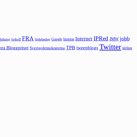
FRA
IPRed
jobb
Internet
JMW
Google
historia
ldelning
fotboll
födelsedag
Twitter
ora Bloggpriset
TPB
tweepblogs
Sverigedemokraterna
tävling