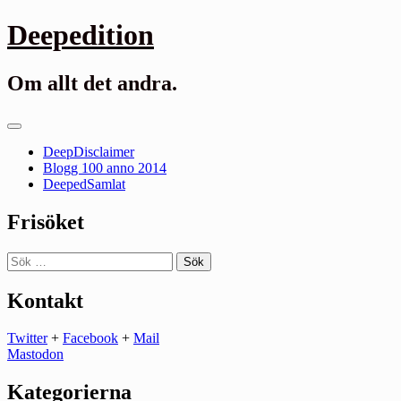
Gå
Deepedition
till
innehåll
Om allt det andra.
Primär
meny
DeepDisclaimer
Blogg 100 anno 2014
DeepedSamlat
Frisöket
Sök
efter:
Kontakt
Twitter
+
Facebook
+
Mail
Mastodon
Kategorierna