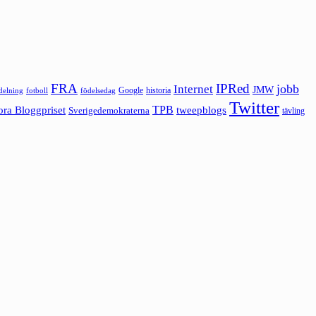
FRA
IPRed
jobb
Internet
JMW
Google
historia
ldelning
fotboll
födelsedag
Twitter
ora Bloggpriset
TPB
tweepblogs
Sverigedemokraterna
tävling