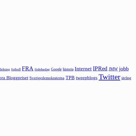
FRA
IPRed
jobb
Internet
JMW
Google
historia
ldelning
fotboll
födelsedag
Twitter
ora Bloggpriset
TPB
tweepblogs
Sverigedemokraterna
tävling