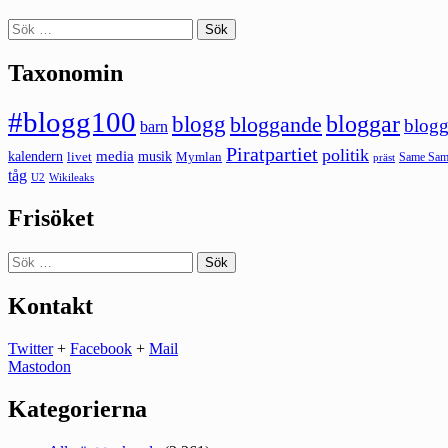
Sök
efter:
Taxonomin
#blogg100
bloggar
blogg
bloggande
blogg
barn
Piratpartiet
politik
kalendern
media
livet
musik
Mymlan
Same Same
präst
tåg
U2
Wikileaks
Frisöket
Sök
efter:
Kontakt
Twitter
+
Facebook
+
Mail
Mastodon
Kategorierna