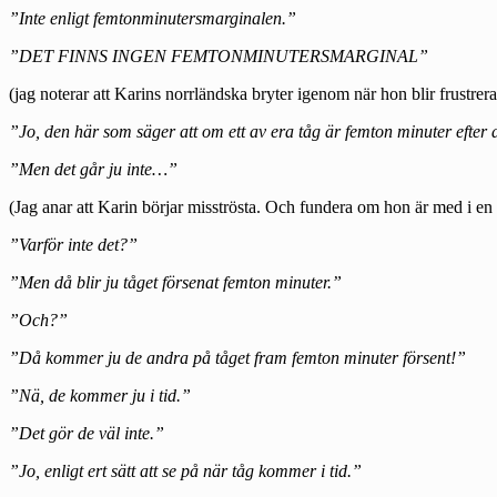
”Inte enligt femtonminutersmarginalen.”
”DET FINNS INGEN FEMTONMINUTERSMARGINAL”
(jag noterar att Karins norrländska bryter igenom när hon blir frustre
”Jo, den här som säger att om ett av era tåg är femton minuter efter an
”Men det går ju inte…”
(Jag anar att Karin börjar misströsta. Och fundera om hon är med i en H
”Varför inte det?”
”Men då blir ju tåget försenat femton minuter.”
”Och?”
”Då kommer ju de andra på tåget fram femton minuter försent!”
”Nä, de kommer ju i tid.”
”Det gör de väl inte.”
”Jo, enligt ert sätt att se på när tåg kommer i tid.”