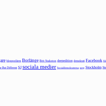
are
Borlänge
Facebook
deepedition
Brit Stakston
bloggosfären
demokrati
fi
sociala medier
SJ
Stockholm
St
 But Different
sorg
Socialdemokraterna