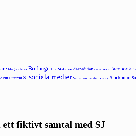
are
Borlänge
Facebook
deepedition
Brit Stakston
bloggosfären
demokrati
fi
sociala medier
SJ
Stockholm
St
 But Different
sorg
Socialdemokraterna
tt fiktivt samtal med SJ