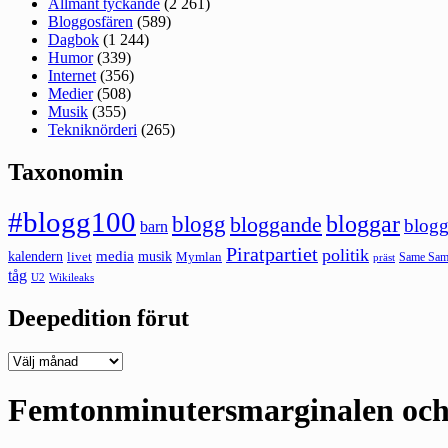
Allmänt tyckande
(2 261)
Bloggosfären
(589)
Dagbok
(1 244)
Humor
(339)
Internet
(356)
Medier
(508)
Musik
(355)
Tekniknörderi
(265)
Taxonomin
#blogg100
bloggar
blogg
bloggande
blogg
barn
Piratpartiet
politik
kalendern
media
livet
musik
Mymlan
Same Same
präst
tåg
U2
Wikileaks
Deepedition förut
Deepedition
förut
Femtonminutersmarginalen och e