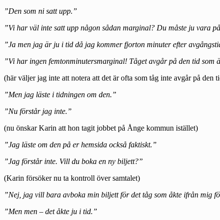
”Den som ni satt upp.”
”Vi har väl inte satt upp någon sådan marginal? Du måste ju vara p
”Ja men jag är ju i tid då jag kommer fjorton minuter efter avgångst
”Vi har ingen femtonminutersmarginal! Tåget avgår på den tid som är
(här väljer jag inte att notera att det är ofta som tåg inte avgår på den t
”Men jag läste i tidningen om den.”
”Nu förstår jag inte.”
(nu önskar Karin att hon tagit jobbet på Ånge kommun istället)
”Jag läste om den på er hemsida också faktiskt.”
”Jag förstår inte. Vill du boka en ny biljett?”
(Karin försöker nu ta kontroll över samtalet)
”Nej, jag vill bara avboka min biljett för det tåg som åkte ifrån mig f
”Men men – det åkte ju i tid.”