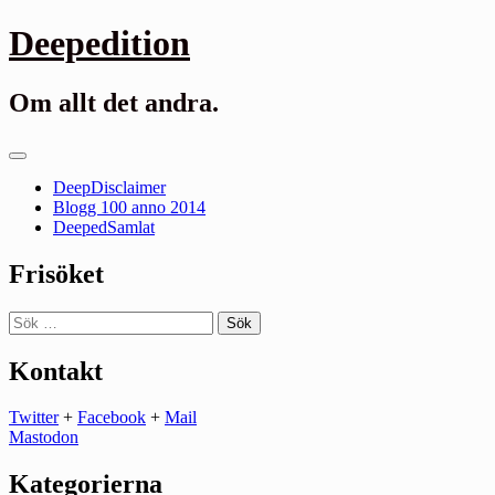
Gå
Deepedition
till
innehåll
Om allt det andra.
Primär
meny
DeepDisclaimer
Blogg 100 anno 2014
DeepedSamlat
Frisöket
Sök
efter:
Kontakt
Twitter
+
Facebook
+
Mail
Mastodon
Kategorierna