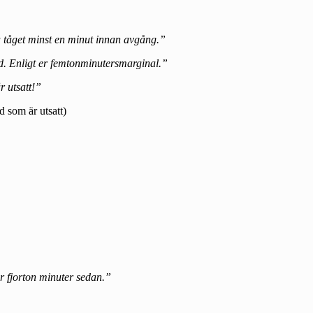
å tåget minst en minut innan avgång.”
id. Enligt er femtonminutersmarginal.”
 utsatt!”
id som är utsatt)
ör fjorton minuter sedan.”