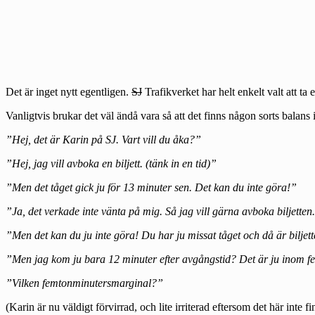
Det är inget nytt egentligen.
SJ
Trafikverket har helt enkelt valt att ta 
Vanligtvis brukar det väl ändå vara så att det finns någon sorts balans i
”Hej, det är Karin på SJ. Vart vill du åka?”
”Hej, jag vill avboka en biljett. (tänk in en tid)”
”Men det tåget gick ju för 13 minuter sen. Det kan du inte göra!”
”Ja, det verkade inte vänta på mig. Så jag vill gärna avboka biljetten
”Men det kan du ju inte göra! Du har ju missat tåget och då är biljet
”Men jag kom ju bara 12 minuter efter avgångstid? Det är ju inom 
”Vilken femtonminutersmarginal?”
(Karin är nu väldigt förvirrad, och lite irriterad eftersom det här inte f