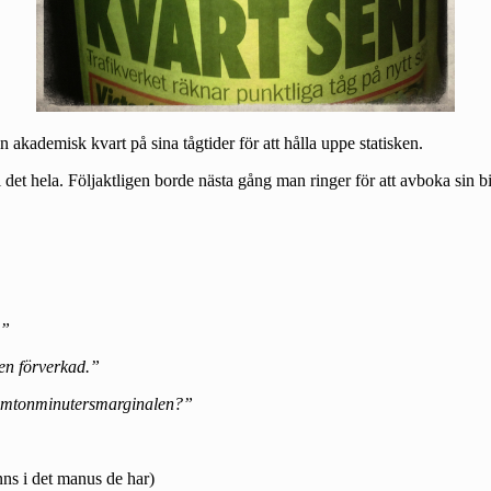
en akademisk kvart på sina tågtider för att hålla uppe statisken.
 det hela. Följaktligen borde nästa gång man ringer för att avboka sin bilj
.”
ten förverkad.”
femtonminutersmarginalen?”
inns i det manus de har)