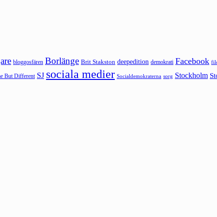
are
Borlänge
Facebook
deepedition
Brit Stakston
bloggosfären
demokrati
fi
sociala medier
SJ
Stockholm
St
 But Different
sorg
Socialdemokraterna