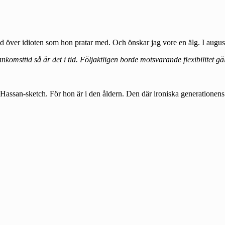
rad över idioten som hon pratar med. Och önskar jag vore en älg. I august
komsttid så är det i tid. Följaktligen borde motsvarande flexibilitet gä
assan-sketch. För hon är i den åldern. Den där ironiska generationens ål