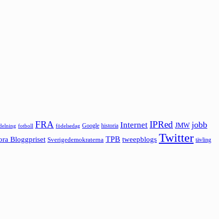
FRA
IPRed
jobb
Internet
JMW
Google
historia
ldelning
fotboll
födelsedag
Twitter
ora Bloggpriset
TPB
tweepblogs
Sverigedemokraterna
tävling