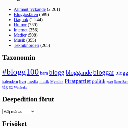
Allmänt tyckande
(2 261)
Bloggosfären
(589)
Dagbok
(1 244)
Humor
(339)
Internet
(356)
Medier
(508)
Musik
(355)
Tekniknörderi
(265)
Taxonomin
#blogg100
bloggar
blogg
bloggande
blogg
barn
Piratpartiet
politik
kalendern
media
livet
musik
Mymlan
Same Same
präst
tåg
U2
Wikileaks
Deepedition förut
Deepedition
förut
Frisöket