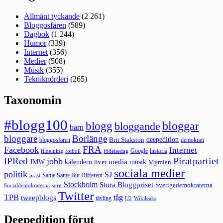
Allmänt tyckande
(2 261)
Bloggosfären
(589)
Dagbok
(1 244)
Humor
(339)
Internet
(356)
Medier
(508)
Musik
(355)
Tekniknörderi
(265)
Taxonomin
#blogg100
bloggar
blogg
bloggande
barn
bloggare
Borlänge
deepedition
Brit Stakston
bloggosfären
demokrati
FRA
Facebook
Internet
Google
historia
fildelning
fotboll
födelsedag
Piratpartiet
IPRed
jobb
kalendern
media
JMW
livet
musik
Mymlan
sociala medier
politik
SJ
Same Same But Different
präst
Stockholm
Stora Bloggpriset
Sverigedemokraterna
sorg
Socialdemokraterna
Twitter
TPB
tåg
tweepblogs
tävling
U2
Wikileaks
Deepedition förut