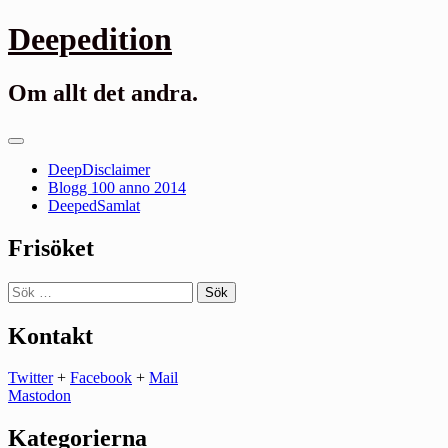
Gå
Deepedition
till
innehåll
Om allt det andra.
Primär
meny
DeepDisclaimer
Blogg 100 anno 2014
DeepedSamlat
Frisöket
Sök
efter:
Kontakt
Twitter
+
Facebook
+
Mail
Mastodon
Kategorierna