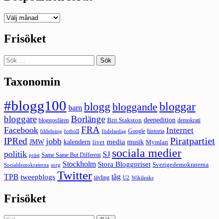
Deepedition
förut
Frisöket
Sök
efter:
Taxonomin
#blogg100
bloggar
blogg
bloggande
barn
bloggare
Borlänge
deepedition
Brit Stakston
bloggosfären
demokrati
FRA
Facebook
Internet
Google
historia
fildelning
fotboll
födelsedag
Piratpartiet
IPRed
jobb
kalendern
media
JMW
livet
musik
Mymlan
sociala medier
politik
SJ
Same Same But Different
präst
Stockholm
Stora Bloggpriset
Sverigedemokraterna
sorg
Socialdemokraterna
Twitter
TPB
tåg
tweepblogs
tävling
U2
Wikileaks
Frisöket
Sök