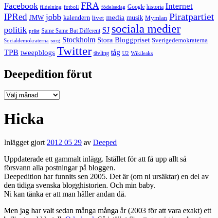
FRA
Facebook
Internet
Google
historia
fildelning
fotboll
födelsedag
Piratpartiet
IPRed
jobb
kalendern
media
JMW
livet
musik
Mymlan
sociala medier
politik
SJ
Same Same But Different
präst
Stockholm
Stora Bloggpriset
Sverigedemokraterna
sorg
Socialdemokraterna
Twitter
TPB
tåg
tweepblogs
tävling
U2
Wikileaks
Deepedition förut
Deepedition
förut
Hicka
Inlägget gjort
2012 05 29
av
Deeped
Uppdaterade ett gammalt inlägg. Istället för att få upp allt så
försvann alla postningar på bloggen.
Deepedition har funnits sen 2005. Det är (om ni ursäktar) en del av
den tidiga svenska blogghistorien. Och min baby.
Ni kan tänka er att man håller andan då.
Men jag har valt sedan många många år (2003 för att vara exakt) ett