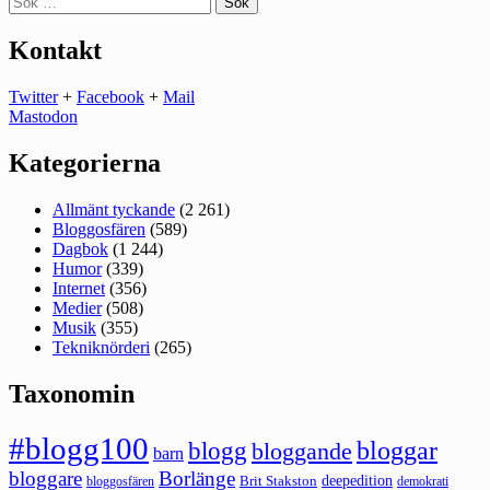
efter:
Kontakt
Twitter
+
Facebook
+
Mail
Mastodon
Kategorierna
Allmänt tyckande
(2 261)
Bloggosfären
(589)
Dagbok
(1 244)
Humor
(339)
Internet
(356)
Medier
(508)
Musik
(355)
Tekniknörderi
(265)
Taxonomin
#blogg100
bloggar
blogg
bloggande
barn
bloggare
Borlänge
deepedition
Brit Stakston
bloggosfären
demokrati