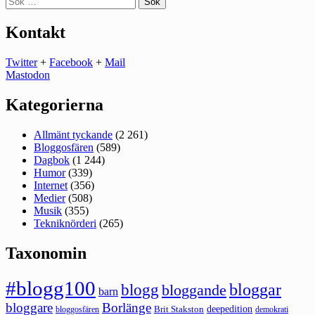
efter:
Kontakt
Twitter
+
Facebook
+
Mail
Mastodon
Kategorierna
Allmänt tyckande
(2 261)
Bloggosfären
(589)
Dagbok
(1 244)
Humor
(339)
Internet
(356)
Medier
(508)
Musik
(355)
Tekniknörderi
(265)
Taxonomin
#blogg100
bloggar
blogg
bloggande
barn
bloggare
Borlänge
deepedition
Brit Stakston
bloggosfären
demokrati