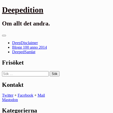
Gå
Deepedition
till
innehåll
Om allt det andra.
Primär
meny
DeepDisclaimer
Blogg 100 anno 2014
DeepedSamlat
Frisöket
Sök
efter:
Kontakt
Twitter
+
Facebook
+
Mail
Mastodon
Kategorierna