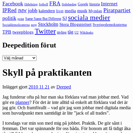
FRA
Facebook
Internet
Google
historia
fildelning
fotboll
födelsedag
Piratpartiet
IPRed
jobb
kalendern
media
JMW
livet
musik
Mymlan
sociala medier
politik
SJ
Same Same But Different
präst
Stockholm
Stora Bloggpriset
Sverigedemokraterna
sorg
Socialdemokraterna
Twitter
TPB
tåg
tweepblogs
tävling
U2
Wikileaks
Deepedition förut
Deepedition
förut
Skyll på praktikanten
Inlägget gjort
2010 11 21
av
Deeped
Jag funderar ofta på hur man ska förklara vad man jobbar med. Vad
gör en
planner
? För det är inte alltid så enkelt att förklara vad det är
jag gör. Och framförallt – vad gör jag som jobbar med digitala media
som huvudpunkt men samtidigt är lite ”jack of all trades”.
I torsdags var min son med mig på jobbet. Praktik. De gör sånt i
femman. Det var spännande för oss båda. För honom att få tidigt åka