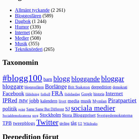
Allmänt tyckande
(2 261)
Bloggosfären
(589)
Dagbok
(1 244)
Humor
(339)
Internet
(356)
Medier
(508)
Musik
(355)
Tekniknörderi
(265)
Taxonomin
#blogg100
bloggar
blogg
bloggande
barn
bloggare
Borlänge
deepedition
Brit Stakston
bloggosfären
demokrati
FRA
Facebook
Internet
Google
historia
fildelning
fotboll
födelsedag
Piratpartiet
IPRed
jobb
kalendern
media
JMW
livet
musik
Mymlan
sociala medier
politik
SJ
Same Same But Different
präst
Stockholm
Stora Bloggpriset
Sverigedemokraterna
sorg
Socialdemokraterna
Twitter
TPB
tåg
tweepblogs
tävling
U2
Wikileaks
Deepedition förut