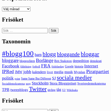
Deepedition
förut
Frisöket
Sök
efter:
Taxonomin
#blogg100
bloggar
blogg
bloggande
barn
bloggare
Borlänge
deepedition
Brit Stakston
bloggosfären
demokrati
FRA
Facebook
Internet
Google
historia
fildelning
fotboll
födelsedag
Piratpartiet
IPRed
jobb
kalendern
media
JMW
livet
musik
Mymlan
sociala medier
politik
SJ
Same Same But Different
präst
Stockholm
Stora Bloggpriset
Sverigedemokraterna
sorg
Socialdemokraterna
Twitter
TPB
tåg
tweepblogs
tävling
U2
Wikileaks
Frisöket
Sök