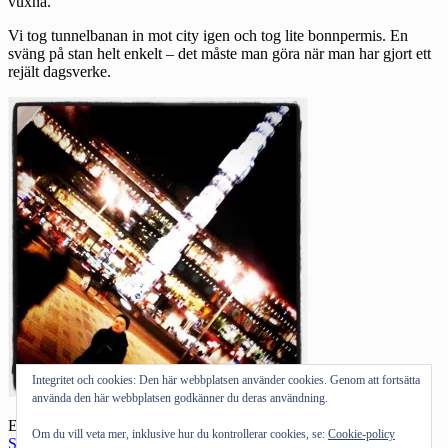
vuxna.
Vi tog tunnelbanan in mot city igen och tog lite bonnpermis. En
sväng på stan helt enkelt – det måste man göra när man har gjort ett
rejält dagsverke.
Integritet och cookies: Den här webbplatsen använder cookies. Genom att fortsätta
använda den här webbplatsen godkänner du deras användning.
Etiketter:
lära sig av barn
,
Microsoft
,
praktikant
,
Om du vill veta mer, inklusive hur du kontrollerar cookies, se:
Cookie-policy
Stockholm
Kategorier:
Dagbok