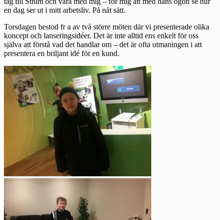
tåg till Sthlm och vara med mig – för mig att med hans ögon se hur
en dag ser ut i mitt arbetsliv. På nåt sätt.
Torsdagen bestod fr a av två större möten där vi presenterade olika
koncept och lanseringsidéer. Det är inte alltid ens enkelt för oss
själva att förstå vad det handlar om – det är ofta utmaningen i att
presentera en briljant idé för en kund.