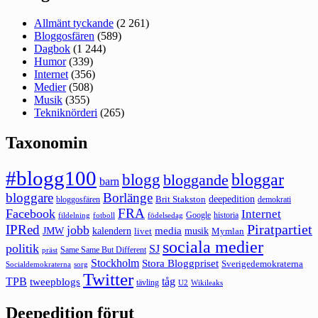
Allmänt tyckande
(2 261)
Bloggosfären
(589)
Dagbok
(1 244)
Humor
(339)
Internet
(356)
Medier
(508)
Musik
(355)
Tekniknörderi
(265)
Taxonomin
#blogg100
bloggar
blogg
bloggande
barn
bloggare
Borlänge
deepedition
Brit Stakston
bloggosfären
demokrati
FRA
Facebook
Internet
Google
historia
fildelning
fotboll
födelsedag
Piratpartiet
IPRed
jobb
kalendern
media
JMW
livet
musik
Mymlan
sociala medier
politik
SJ
Same Same But Different
präst
Stockholm
Stora Bloggpriset
Sverigedemokraterna
sorg
Socialdemokraterna
Twitter
TPB
tåg
tweepblogs
tävling
U2
Wikileaks
Deepedition förut