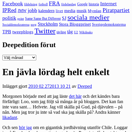
FRA
Facebook
Internet
Google
historia
fildelning
fotboll
födelsedag
Piratpartiet
IPRed
jobb
kalendern
media
JMW
livet
musik
Mymlan
sociala medier
politik
SJ
Same Same But Different
präst
Stockholm
Stora Bloggpriset
Sverigedemokraterna
sorg
Socialdemokraterna
Twitter
TPB
tåg
tweepblogs
tävling
U2
Wikileaks
Deepedition förut
Deepedition
förut
En jävla lördag helt enkelt
Inlägget gjort
2010 02 27
2013 10 21
av
Deeped
Morgonen började med att jag läste
det här
och det kändes bara
förfärligt: Loo, som jag följt så många år på bloggen. Det kan fan
inte vara sant… Helvete. Jag vill skälla på Gud, på djävulen – på
nån. Men jag tror ju inte så vad ska jag skälla på? Andra känner
likadant
.
Och sen
hör jag
om en gigantisk
jordbävning
utanför Chile. Loggar