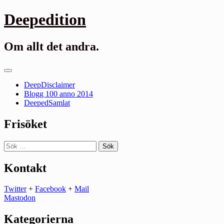
Gå
Deepedition
till
innehåll
Om allt det andra.
Primär
meny
DeepDisclaimer
Blogg 100 anno 2014
DeepedSamlat
Frisöket
Sök
efter:
Kontakt
Twitter
+
Facebook
+
Mail
Mastodon
Kategorierna