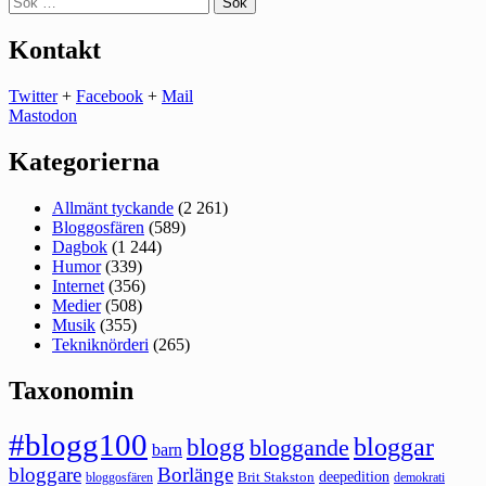
efter:
Kontakt
Twitter
+
Facebook
+
Mail
Mastodon
Kategorierna
Allmänt tyckande
(2 261)
Bloggosfären
(589)
Dagbok
(1 244)
Humor
(339)
Internet
(356)
Medier
(508)
Musik
(355)
Tekniknörderi
(265)
Taxonomin
#blogg100
bloggar
blogg
bloggande
barn
bloggare
Borlänge
deepedition
Brit Stakston
bloggosfären
demokrati