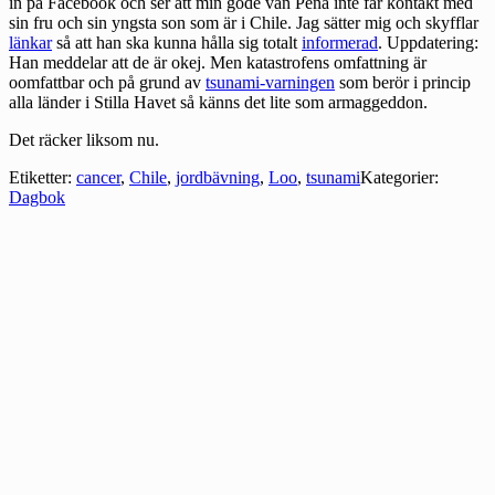
in på Facebook och ser att min gode vän Pena inte får kontakt med
sin fru och sin yngsta son som är i Chile. Jag sätter mig och skyfflar
länkar
så att han ska kunna hålla sig totalt
informerad
. Uppdatering:
Han meddelar att de är okej. Men katastrofens omfattning är
oomfattbar och på grund av
tsunami-varningen
som berör i princip
alla länder i Stilla Havet så känns det lite som armaggeddon.
Det räcker liksom nu.
Etiketter:
cancer
,
Chile
,
jordbävning
,
Loo
,
tsunami
Kategorier:
Dagbok