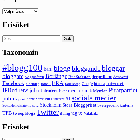
Deepedition
förut
Frisöket
Sök
efter:
Taxonomin
#blogg100
bloggar
blogg
bloggande
barn
bloggare
Borlänge
deepedition
Brit Stakston
bloggosfären
demokrati
FRA
Facebook
Internet
Google
historia
fildelning
fotboll
födelsedag
Piratpartiet
IPRed
jobb
kalendern
media
JMW
livet
musik
Mymlan
sociala medier
politik
SJ
Same Same But Different
präst
Stockholm
Stora Bloggpriset
Sverigedemokraterna
sorg
Socialdemokraterna
Twitter
TPB
tåg
tweepblogs
tävling
U2
Wikileaks
Frisöket
Sök