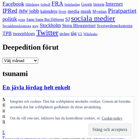
FRA
Facebook
Internet
Google
historia
fildelning
fotboll
födelsedag
Piratpartiet
IPRed
jobb
kalendern
media
JMW
livet
musik
Mymlan
sociala medier
politik
SJ
Same Same But Different
präst
Stockholm
Stora Bloggpriset
Sverigedemokraterna
sorg
Socialdemokraterna
Twitter
TPB
tåg
tweepblogs
tävling
U2
Wikileaks
Deepedition förut
Deepedition
förut
tsunami
En jävla lördag helt enkelt
Morgonen började med att jag läste det här och det kändes bara
Integritet och cookies: Den här webbplatsen använder cookies. Genom att fortsätta
förfärligt: Loo, som jag följt så många år på bloggen. Det kan fan
använda den här webbplatsen godkänner du deras användning.
inte vara sant… Helvete. Jag vill skälla på Gud, på djävulen – på
nån. Men jag tror ju inte så vad ska jag skälla på? Andra känner
Om du vill veta mer, inklusive hur du kontrollerar cookies, se:
Cookie-policy
likadant. Och sen […]
"En
Läs mer
jävla
Drivs med WordPress
|
Tema: Intergalactic av
WordPress.com
.