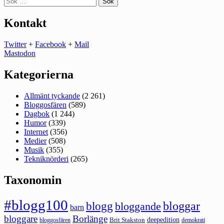
efter:
Kontakt
Twitter
+
Facebook
+
Mail
Mastodon
Kategorierna
Allmänt tyckande
(2 261)
Bloggosfären
(589)
Dagbok
(1 244)
Humor
(339)
Internet
(356)
Medier
(508)
Musik
(355)
Tekniknörderi
(265)
Taxonomin
#blogg100
bloggar
blogg
bloggande
barn
bloggare
Borlänge
deepedition
Brit Stakston
bloggosfären
demokrati