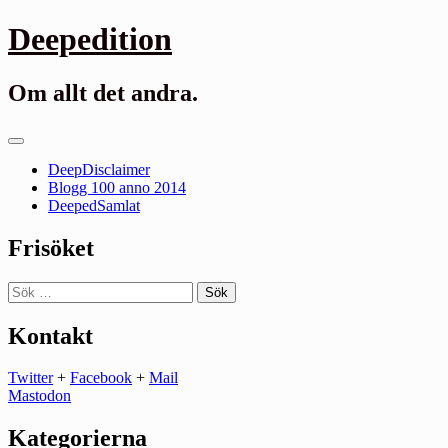
Gå
Deepedition
till
innehåll
Om allt det andra.
Primär
meny
DeepDisclaimer
Blogg 100 anno 2014
DeepedSamlat
Frisöket
Sök
efter:
Kontakt
Twitter
+
Facebook
+
Mail
Mastodon
Kategorierna