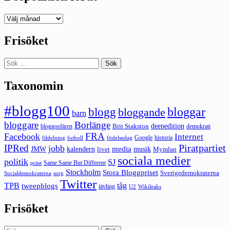
Deepedition
förut
Frisöket
Sök
efter:
Taxonomin
#blogg100
bloggar
blogg
bloggande
barn
bloggare
Borlänge
deepedition
Brit Stakston
bloggosfären
demokrati
FRA
Facebook
Internet
Google
historia
fildelning
fotboll
födelsedag
Piratpartiet
IPRed
jobb
kalendern
media
JMW
livet
musik
Mymlan
sociala medier
politik
SJ
Same Same But Different
präst
Stockholm
Stora Bloggpriset
Sverigedemokraterna
sorg
Socialdemokraterna
Twitter
TPB
tåg
tweepblogs
tävling
U2
Wikileaks
Frisöket
Sök