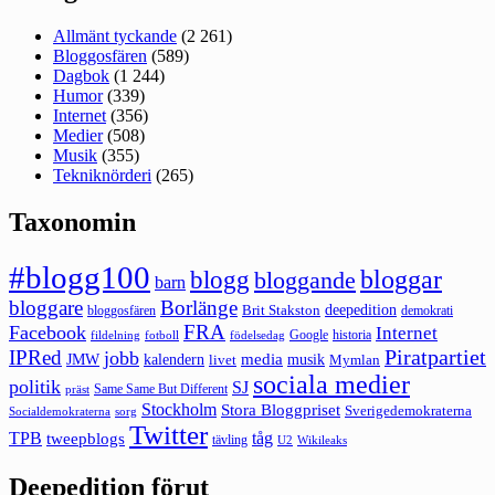
Allmänt tyckande
(2 261)
Bloggosfären
(589)
Dagbok
(1 244)
Humor
(339)
Internet
(356)
Medier
(508)
Musik
(355)
Tekniknörderi
(265)
Taxonomin
#blogg100
bloggar
blogg
bloggande
barn
bloggare
Borlänge
deepedition
Brit Stakston
bloggosfären
demokrati
FRA
Facebook
Internet
Google
historia
fildelning
fotboll
födelsedag
Piratpartiet
IPRed
jobb
kalendern
media
JMW
livet
musik
Mymlan
sociala medier
politik
SJ
Same Same But Different
präst
Stockholm
Stora Bloggpriset
Sverigedemokraterna
sorg
Socialdemokraterna
Twitter
TPB
tåg
tweepblogs
tävling
U2
Wikileaks
Deepedition förut