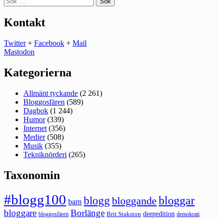
efter:
Kontakt
Twitter
+
Facebook
+
Mail
Mastodon
Kategorierna
Allmänt tyckande
(2 261)
Bloggosfären
(589)
Dagbok
(1 244)
Humor
(339)
Internet
(356)
Medier
(508)
Musik
(355)
Tekniknörderi
(265)
Taxonomin
#blogg100
bloggar
blogg
bloggande
barn
bloggare
Borlänge
deepedition
Brit Stakston
bloggosfären
demokrati