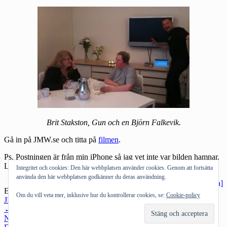
Brit Stakston, Gun och en Björn Falkevik.
Gå in på JMW.se och titta på
filmen
.
Ps. Postningen är från min iPhone så jag vet inte var bilden hamnar.
Länkar upp senare. Ds
Integritet och cookies: Den här webbplatsen använder cookies. Genom att fortsätta
använda den här webbplatsen godkänner du deras användning.
Etiketter:
Farmor Gun
,
FRA
,
Om du vill veta mer, inklusive hur du kontrollerar cookies, se:
Cookie-policy
JMW
,
talkshow
Kategorier:
Internet
,
Medier
Inläggsnavigering
←
Föregående inlägg
Nästa inlägg
→