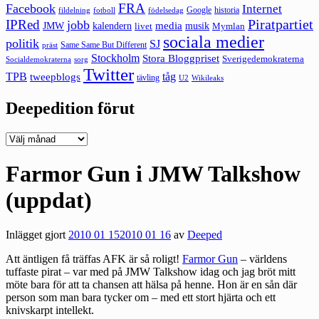
FRA
Facebook
Internet
Google
historia
fildelning
fotboll
födelsedag
Piratpartiet
IPRed
jobb
kalendern
media
JMW
livet
musik
Mymlan
sociala medier
politik
SJ
Same Same But Different
präst
Stockholm
Stora Bloggpriset
Sverigedemokraterna
sorg
Socialdemokraterna
Twitter
TPB
tåg
tweepblogs
tävling
U2
Wikileaks
Deepedition förut
Deepedition
förut
Farmor Gun i JMW Talkshow
(uppdat)
Inlägget gjort
2010 01 15
2010 01 16
av
Deeped
Att äntligen få träffas AFK är så roligt!
Farmor Gun
– världens
tuffaste pirat – var med på JMW Talkshow idag och jag bröt mitt
möte bara för att ta chansen att hälsa på henne. Hon är en sån där
person som man bara tycker om – med ett stort hjärta och ett
knivskarpt intellekt.