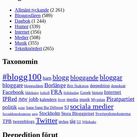
Allmänt tyckande
(2 261)
Bloggosfären
(589)
Dagbok
(1 244)
Humor
(339)
Internet
(356)
Medier
(508)
Musik
(355)
Tekniknörderi
(265)
Taxonomin
#blogg100
bloggar
blogg
bloggande
barn
bloggare
Borlänge
deepedition
Brit Stakston
bloggosfären
demokrati
FRA
Facebook
Internet
Google
historia
fildelning
fotboll
födelsedag
Piratpartiet
IPRed
jobb
kalendern
media
JMW
livet
musik
Mymlan
sociala medier
politik
SJ
Same Same But Different
präst
Stockholm
Stora Bloggpriset
Sverigedemokraterna
sorg
Socialdemokraterna
Twitter
TPB
tåg
tweepblogs
tävling
U2
Wikileaks
Deepedition förut