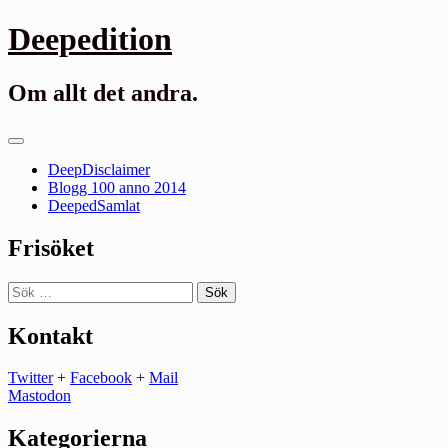
Gå
Deepedition
till
innehåll
Om allt det andra.
Primär
meny
DeepDisclaimer
Blogg 100 anno 2014
DeepedSamlat
Frisöket
Sök
efter:
Kontakt
Twitter
+
Facebook
+
Mail
Mastodon
Kategorierna