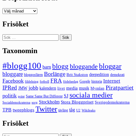
Deepedition
förut
Frisöket
Sök
efter:
Taxonomin
#blogg100
bloggar
blogg
bloggande
barn
bloggare
Borlänge
deepedition
Brit Stakston
bloggosfären
demokrati
FRA
Facebook
Internet
Google
historia
fildelning
fotboll
födelsedag
Piratpartiet
IPRed
jobb
kalendern
media
JMW
livet
musik
Mymlan
sociala medier
politik
SJ
Same Same But Different
präst
Stockholm
Stora Bloggpriset
Sverigedemokraterna
sorg
Socialdemokraterna
Twitter
TPB
tåg
tweepblogs
tävling
U2
Wikileaks
Frisöket
Sök