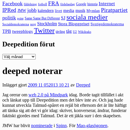
FRA
Facebook
Internet
Google
historia
fildelning
fotboll
födelsedag
Piratpartiet
IPRed
jobb
kalendern
media
JMW
livet
musik
Mymlan
sociala medier
politik
SJ
Same Same But Different
präst
Stockholm
Stora Bloggpriset
Sverigedemokraterna
sorg
Socialdemokraterna
Twitter
TPB
tåg
tweepblogs
tävling
U2
Wikileaks
Deepedition förut
Deepedition
förut
deeped noterar
Inlägget gjort
2009 11 05
2013 10 21
av
Deeped
Jag orerar om
web 2.0 på Mindpark
idag. Borde tagit tillfället i akt
och länkat upp till Deepedition men det blev inte av. Och jag hade
kunnat utveckla Talmud-spåret en rejäl bit eftersom det är lite häftigt
att tänka sig att det vi gör idag: skriver, konverserar, ändrar, funderar
faktiskt gjordes med Talmud. Det är ett jäkla surr i den skapelsen.
JMW har blivit
nominerade
i
Spinn
. För
Mao-glasögonen
.