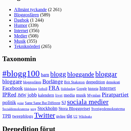
Allmänt tyckande
(2 261)
Bloggosfären
(589)
Dagbok
(1 244)
Humor
(339)
Internet
(356)
Medier
(508)
Musik
(355)
Tekniknörderi
(265)
Taxonomin
#blogg100
bloggar
blogg
bloggande
barn
bloggare
Borlänge
deepedition
Brit Stakston
bloggosfären
demokrati
FRA
Facebook
Internet
Google
historia
fildelning
fotboll
födelsedag
Piratpartiet
IPRed
jobb
kalendern
media
JMW
livet
musik
Mymlan
sociala medier
politik
SJ
Same Same But Different
präst
Stockholm
Stora Bloggpriset
Sverigedemokraterna
sorg
Socialdemokraterna
Twitter
TPB
tåg
tweepblogs
tävling
U2
Wikileaks
Deepedition förut