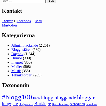
efter:
Kontakt
Twitter
+
Facebook
+
Mail
Mastodon
Kategorierna
Allmänt tyckande
(2 261)
Bloggosfären
(589)
Dagbok
(1 244)
Humor
(339)
Internet
(356)
Medier
(508)
Musik
(355)
Tekniknörderi
(265)
Taxonomin
#blogg100
bloggar
blogg
bloggande
barn
bloggare
Borlänge
deepedition
Brit Stakston
bloggosfären
demokrati