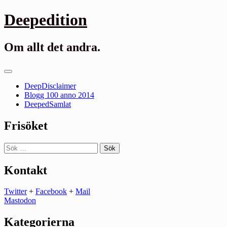
Gå
Deepedition
till
innehåll
Om allt det andra.
Primär
meny
DeepDisclaimer
Blogg 100 anno 2014
DeepedSamlat
Frisöket
Sök
efter:
Kontakt
Twitter
+
Facebook
+
Mail
Mastodon
Kategorierna