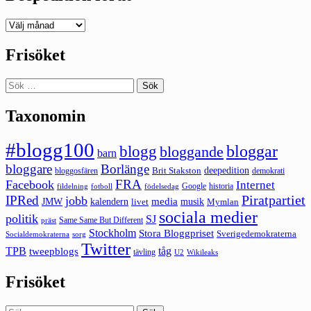
Deepedition
förut
Frisöket
Sök
efter:
Taxonomin
#blogg100
bloggar
blogg
bloggande
barn
bloggare
Borlänge
deepedition
Brit Stakston
bloggosfären
demokrati
FRA
Facebook
Internet
Google
historia
fildelning
fotboll
födelsedag
Piratpartiet
IPRed
jobb
kalendern
media
JMW
livet
musik
Mymlan
sociala medier
politik
SJ
Same Same But Different
präst
Stockholm
Stora Bloggpriset
Sverigedemokraterna
sorg
Socialdemokraterna
Twitter
TPB
tåg
tweepblogs
tävling
U2
Wikileaks
Frisöket
Sök