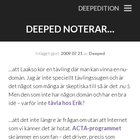
Gå
DEEPEDITION
till
PRI
MEN
innehåll
DEEPED NOTERAR…
Inlägget gjort
2009 07 21
av
Deeped
…att Laakso kör en tävling där man kan vinna en nu-
domän. Jag är inte speciellt tävlingssugen och är
det något som många är skeptiska till så är det .nu :).
Men den som inte har någon domän och har en bra
idé – varför inte
tävla hos Erik
?
…att det inte längre är frågan om utan att Internet
som vi känner det är hotat.
ACTA-programmet
skrämmer en som fan – det driver, precis som