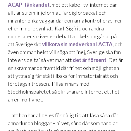
ACAP-tänkandet
, mot ett kabel-tv-internet där
allt är strömlinjeformat, färdigförpackat och
innanför olika väggar där dörrarna kontrolleras mer
eller mindre synligt. Karl-Sigfrid och andra
moderater skriver en debattartikel som går ut på
att Sverige ska
villkora sin medverkan i ACTA
, och
även om man helst vill säga att “nej, Sverige ska fan
inte ens delta” så vet man att
det är försent
. Det är
en skrämmande framtid där frihet och möjligheten
att yttra sig får stå tillbaka för immaterialrätt och
företagsintressen. Tillsammans med
Stockholmspaketet så blir snarare Internet ett hot
än en möjlighet.
…att han har alldeles för dålig tid att läsa såna där
annorlunda bloggar – ni vet, såna där som handlar