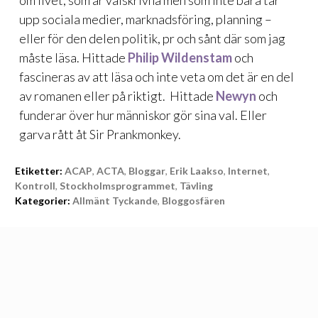
om livet, som är välskrivna men som inte bara tar
upp sociala medier, marknadsföring, planning –
eller för den delen politik, pr och sånt där som jag
måste läsa. Hittade
Philip Wildenstam
och
fascineras av att läsa och inte veta om det är en del
av romanen eller på riktigt. Hittade
Newyn
och
funderar över hur människor gör sina val. Eller
garva rått åt
Sir Prankmonkey
.
Etiketter:
ACAP
,
ACTA
,
Bloggar
,
Erik Laakso
,
Internet
,
Kontroll
,
Stockholmsprogrammet
,
Tävling
Kategorier:
Allmänt Tyckande
,
Bloggosfären