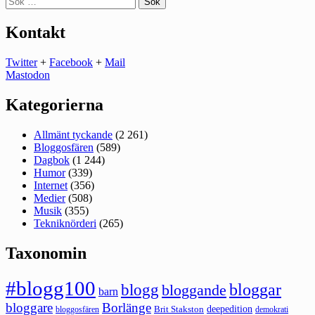
efter:
Kontakt
Twitter
+
Facebook
+
Mail
Mastodon
Kategorierna
Allmänt tyckande
(2 261)
Bloggosfären
(589)
Dagbok
(1 244)
Humor
(339)
Internet
(356)
Medier
(508)
Musik
(355)
Tekniknörderi
(265)
Taxonomin
#blogg100
bloggar
blogg
bloggande
barn
bloggare
Borlänge
deepedition
Brit Stakston
bloggosfären
demokrati