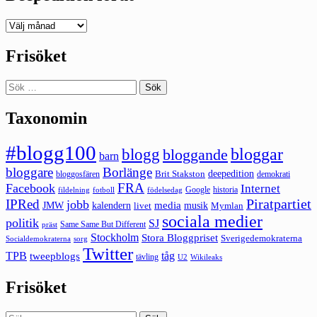
Deepedition
förut
Frisöket
Sök
efter:
Taxonomin
#blogg100
bloggar
blogg
bloggande
barn
bloggare
Borlänge
deepedition
Brit Stakston
bloggosfären
demokrati
FRA
Facebook
Internet
Google
historia
fildelning
fotboll
födelsedag
Piratpartiet
IPRed
jobb
kalendern
media
JMW
livet
musik
Mymlan
sociala medier
politik
SJ
Same Same But Different
präst
Stockholm
Stora Bloggpriset
Sverigedemokraterna
sorg
Socialdemokraterna
Twitter
TPB
tåg
tweepblogs
tävling
U2
Wikileaks
Frisöket
Sök