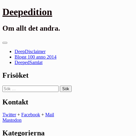
Gå
Deepedition
till
innehåll
Om allt det andra.
Primär
meny
DeepDisclaimer
Blogg 100 anno 2014
DeepedSamlat
Frisöket
Sök
efter:
Kontakt
Twitter
+
Facebook
+
Mail
Mastodon
Kategorierna