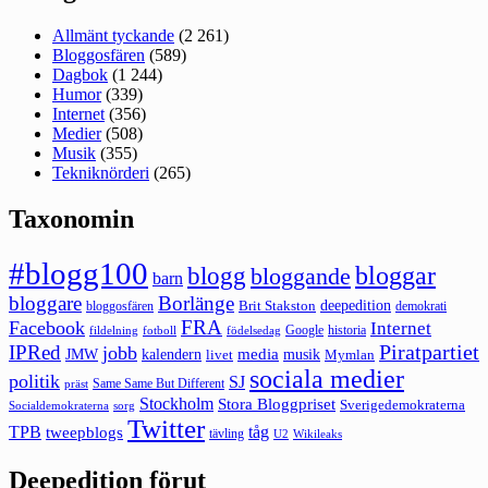
Allmänt tyckande
(2 261)
Bloggosfären
(589)
Dagbok
(1 244)
Humor
(339)
Internet
(356)
Medier
(508)
Musik
(355)
Tekniknörderi
(265)
Taxonomin
#blogg100
bloggar
blogg
bloggande
barn
bloggare
Borlänge
deepedition
Brit Stakston
bloggosfären
demokrati
FRA
Facebook
Internet
Google
historia
fildelning
fotboll
födelsedag
Piratpartiet
IPRed
jobb
kalendern
media
JMW
livet
musik
Mymlan
sociala medier
politik
SJ
Same Same But Different
präst
Stockholm
Stora Bloggpriset
Sverigedemokraterna
sorg
Socialdemokraterna
Twitter
TPB
tåg
tweepblogs
tävling
U2
Wikileaks
Deepedition förut