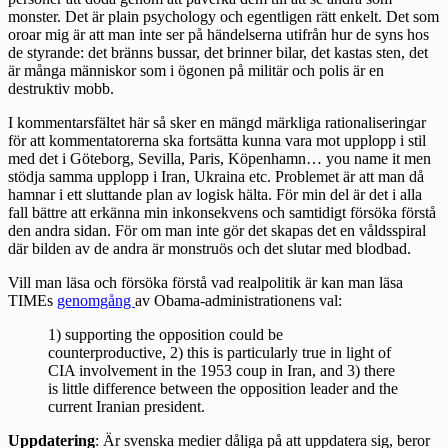
monster. Det är plain psychology och egentligen rätt enkelt. Det som
oroar mig är att man inte ser på händelserna utifrån hur de syns hos
de styrande: det bränns bussar, det brinner bilar, det kastas sten, det
är många människor som i ögonen på militär och polis är en
destruktiv mobb.
I kommentarsfältet här så sker en mängd märkliga rationaliseringar
för att kommentatorerna ska fortsätta kunna vara mot upplopp i stil
med det i Göteborg, Sevilla, Paris, Köpenhamn… you name it men
stödja samma upplopp i Iran, Ukraina etc. Problemet är att man då
hamnar i ett sluttande plan av logisk hälta. För min del är det i alla
fall bättre att erkänna min inkonsekvens och samtidigt försöka förstå
den andra sidan. För om man inte gör det skapas det en våldsspiral
där bilden av de andra är monstruös och det slutar med blodbad.
Vill man läsa och försöka förstå vad realpolitik är kan man läsa
TIMEs
genomgång
av Obama-administrationens val:
1) supporting the opposition could be
counterproductive, 2) this is particularly true in light of
CIA involvement in the 1953 coup in Iran, and 3) there
is little difference between the opposition leader and the
current Iranian president.
Uppdatering
: Är svenska medier dåliga på att uppdatera sig, beror