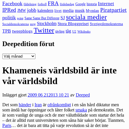
FRA
Facebook
Internet
Google
historia
fildelning
fotboll
födelsedag
Piratpartiet
IPRed
jobb
kalendern
media
JMW
livet
musik
Mymlan
sociala medier
politik
SJ
Same Same But Different
präst
Stockholm
Stora Bloggpriset
Sverigedemokraterna
sorg
Socialdemokraterna
Twitter
TPB
tåg
tweepblogs
tävling
U2
Wikileaks
Deepedition förut
Deepedition
förut
Khameneis världsbild är inte
vår världsbild
Inlägget gjort
2009 06 21
2013 10 21
av
Deeped
Det som
händer
i
Iran
är
ofrånkomligt
i en sån hård diktatur men
som ändå har
öppningar
och låter folket
smaka
på demokratin. Det
är som vanligt de
unga
och de mer välutbildade som startar det hela
– det är alltid runt universiteten som såna här saker börjar. Tianmen,
Paris
… det är bara att titta på varje revolution så är det inte