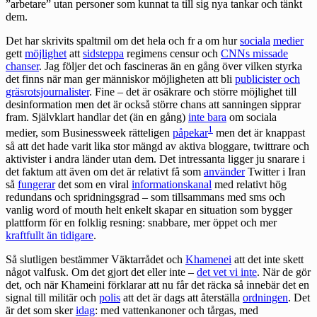
”arbetare” utan personer som kunnat ta till sig nya tankar och tänkt
dem.
Det har skrivits spaltmil om det hela och fr a om hur
sociala
medier
gett
möjlighet
att
sidsteppa
regimens censur och
CNNs missade
chanser
. Jag följer det och fascineras än en gång över vilken styrka
det finns när man ger människor möjligheten att bli
publicister och
gräsrotsjournalister
. Fine – det är osäkrare och större möjlighet till
desinformation men det är också större chans att sanningen sipprar
fram. Självklart handlar det (än en gång)
inte bara
om sociala
1
medier, som Businessweek rätteligen
påpekar
men det är knappast
så att det hade varit lika stor mängd av aktiva bloggare, twittrare och
aktivister i andra länder utan
dem
. Det intressanta ligger ju snarare i
det faktum att även om det är relativt få som
använder
Twitter i Iran
så
fungerar
det som en viral
informationskanal
med relativt hög
redundans och spridningsgrad – som tillsammans med sms och
vanlig word of mouth helt enkelt skapar en situation som bygger
plattform för en folklig resning: snabbare, mer öppet och mer
kraftfullt än tidigare
.
Så slutligen bestämmer Väktarrådet och
Khamenei
att det inte skett
något valfusk. Om det gjort det eller inte –
det vet vi inte
. När de gör
det, och när Khameini förklarar att nu får det räcka så innebär det en
signal till militär och
polis
att det är dags att återställa
ordningen
. Det
är det som sker
idag
: med vattenkanoner och tårgas, med