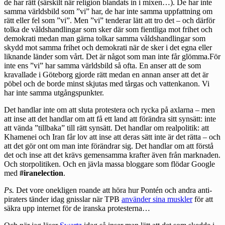
de har rätt (särskilt när religion blandats in i mixen…). De har inte
samma världsbild som ”vi” har, de har inte samma uppfattning om
rätt eller fel som ”vi”. Men ”vi” tenderar lätt att tro det – och därför
tolka de våldshandlingar som sker där som fientliga mot frihet och
demokrati medan man gärna tolkar samma våldshandlingar som
skydd mot samma frihet och demokrati när de sker i det egna eller
liknande länder som vårt. Det är något som man inte får glömma.För
inte ens ”vi” har samma världsbild så ofta. En anser att de som
kravallade i Göteborg gjorde rätt medan en annan anser att det är
pöbel och de borde minst skjutas med tårgas och vattenkanon. Vi
har inte samma utgångspunkter.
Det handlar inte om att sluta protestera och rycka på axlarna – men
att inse att det handlar om att få ett land att förändra sitt synsätt: inte
att vända ”tillbaka” till rätt synsätt. Det handlar om realpolitik: att
Khamenei och Iran får lov att inse att deras sätt inte är det rätta – och
att det gör ont om man inte förändrar sig. Det handlar om att förstå
det och inse att det krävs gemensamma krafter även från marknaden.
Och storpolitiken. Och en jävla massa bloggare som flödar Google
med
#iranelection
.
Ps.
Det vore onekligen roande att höra hur Pontén och andra anti-
piraters tänder idag gnisslar när TPB
använder sina muskler
för att
säkra upp internet för de iranska protesterna…