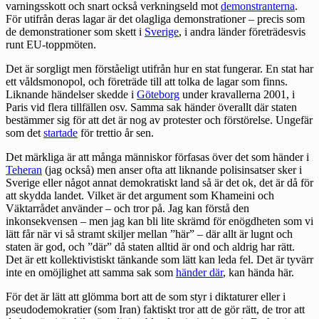
varningsskott och snart också verkningseld mot
demonstranterna
.
För utifrån deras lagar är det olagliga demonstrationer – precis som
de demonstrationer som skett i
Sverige
, i andra länder företrädesvis
runt EU-toppmöten.
Det är sorgligt men förståeligt utifrån hur en stat fungerar. En stat har
ett våldsmonopol, och företräde till att tolka de lagar som finns.
Liknande händelser skedde i
Göteborg
under kravallerna 2001, i
Paris vid flera tillfällen osv. Samma sak händer överallt där staten
bestämmer sig för att det är nog av protester och förstörelse. Ungefär
som det
startade
för trettio år sen.
Det märkliga är att många människor förfasas över det som händer i
Teheran
(jag också) men anser ofta att liknande polisinsatser sker i
Sverige eller något annat demokratiskt land så är det ok, det är då för
att skydda landet. Vilket är det argument som Khameini och
Väktarrådet använder – och tror på. Jag kan förstå den
inkonsekvensen – men jag kan bli lite skrämd för enögdheten som vi
lätt får när vi så stramt skiljer mellan ”här” – där allt är lugnt och
staten är god, och ”där” då staten alltid är ond och aldrig har rätt.
Det är ett kollektivistiskt tänkande som lätt kan leda fel. Det är tyvärr
inte en omöjlighet att samma sak som
händer där
, kan hända här.
För det är lätt att glömma bort att de som styr i diktaturer eller i
pseudodemokratier (som Iran) faktiskt tror att de gör rätt, de tror att