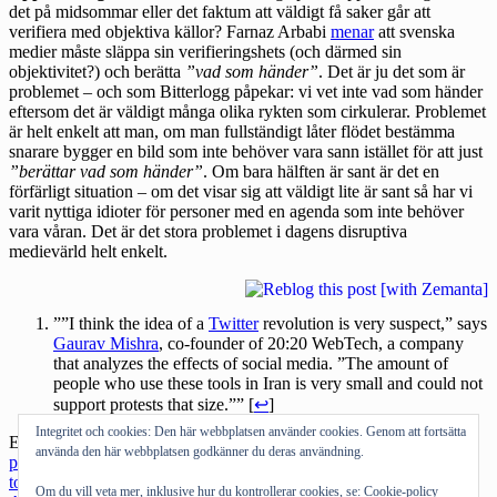
det på midsommar eller det faktum att väldigt få saker går att
verifiera med objektiva källor? Farnaz Arbabi
menar
att svenska
medier måste släppa sin verifieringshets (och därmed sin
objektivitet?) och berätta
”vad som händer”
. Det är ju det som är
problemet – och som Bitterlogg
påpekar
: vi vet inte vad som händer
eftersom det är väldigt många olika rykten som cirkulerar. Problemet
är helt enkelt att man, om man fullständigt låter flödet bestämma
snarare bygger en bild som inte behöver vara sann istället för att just
”berättar vad som händer”
. Om bara hälften är sant är det en
förfärligt situation – om det visar sig att väldigt lite är sant så har vi
varit nyttiga idioter för personer med en agenda som inte behöver
vara våran. Det är det stora problemet i dagens disruptiva
medievärld helt enkelt.
””I think the idea of a
Twitter
revolution is very suspect,” says
Gaurav Mishra
, co-founder of 20:20 WebTech, a company
that analyzes the effects of social media. ”The amount of
people who use these tools in Iran is very small and could not
support protests that size.”” [
↩
]
Integritet och cookies: Den här webbplatsen använder cookies. Genom att fortsätta
Etiketter:
demonstration
,
Göteborg
,
Hadopi
,
IPRed
,
Iran
,
politik
,
använda den här webbplatsen godkänner du deras användning.
protest
,
sociala medier
,
synsätt
,
Teheran
,
Telekom
,
telekompaketet
,
tolkning
,
TPB
,
Twitter
,
våldsmonopol
,
världsbild
Kategorier:
Om du vill veta mer, inklusive hur du kontrollerar cookies, se:
Cookie-policy