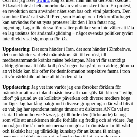
Och när jag läser
Swartz
idag så inser man lätt att det som skedde i
EU-valet inte är helt annorlunda än vad som sker i Iran. En protest,
en revolution som använder nätet som bas och viral plattform. Den
som inte förstår att såväl IPred, som Hadopi och Telekomfördraget
kan användas för att tysta protester likt den i Iran fattar nog
ingenting. Lagar likt dessa förutsätter politiker som inte väljer att låta
en lag utsättas för ändamålsglidning – något svenska politiker tyvärr
inte direkt visat sig mogna för.
Ds.
Uppdatering:
Det som händer i Iran, det som händer i Zimbabwe,
det som händer varhelst människors rätt till en röst, till
medbestämmande kränks måste bekämpas. Men vi får samtidigt
aldrig glömma att hålla koll på vår egen bakgård, och aldrig glömma
att vi både kan blir offer för desinformation respektive fastna i tron
att vår världsbild ad hoc alltid är den rätta.
Uppdatering
: Jag vet inte varför jag ens försöker förklara för
människor att man ibland måste inse att man själv lätt blir en ”nyttig
idiot” på grund av en kollektiv påverkan och diverse mediers höga
tonläge. Jag har lång bakgrund i diverse grupperingar där våld blivit
ett val: jag har spenderat många timmar att diskutera ANCs val att
starta Umkontho we Sizwe, jag tillhörde den (förlorande) falang
som ville att anarkismen skulle förhålla sig fredlig och så vidare. Jag
om någon förstår mekanismerna som gör att människor tar till våld
och faktiskt har jag tillräcklig kunskap för att kunna få många
personer att döda genom att påverka dem till att se andra som