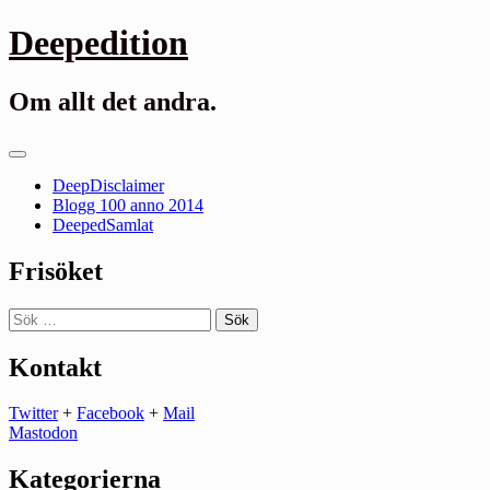
Gå
Deepedition
till
innehåll
Om allt det andra.
Primär
meny
DeepDisclaimer
Blogg 100 anno 2014
DeepedSamlat
Frisöket
Sök
efter:
Kontakt
Twitter
+
Facebook
+
Mail
Mastodon
Kategorierna