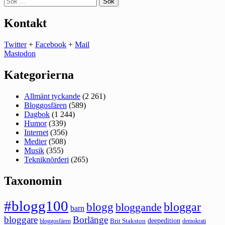
efter:
Kontakt
Twitter
+
Facebook
+
Mail
Mastodon
Kategorierna
Allmänt tyckande
(2 261)
Bloggosfären
(589)
Dagbok
(1 244)
Humor
(339)
Internet
(356)
Medier
(508)
Musik
(355)
Tekniknörderi
(265)
Taxonomin
#blogg100
bloggar
blogg
bloggande
barn
bloggare
Borlänge
deepedition
Brit Stakston
bloggosfären
demokrati