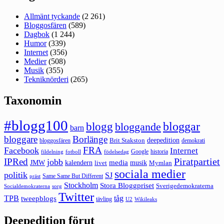
Allmänt tyckande
(2 261)
Bloggosfären
(589)
Dagbok
(1 244)
Humor
(339)
Internet
(356)
Medier
(508)
Musik
(355)
Tekniknörderi
(265)
Taxonomin
#blogg100
bloggar
blogg
bloggande
barn
bloggare
Borlänge
deepedition
Brit Stakston
bloggosfären
demokrati
FRA
Facebook
Internet
Google
historia
fildelning
fotboll
födelsedag
Piratpartiet
IPRed
jobb
kalendern
media
JMW
livet
musik
Mymlan
sociala medier
politik
SJ
Same Same But Different
präst
Stockholm
Stora Bloggpriset
Sverigedemokraterna
sorg
Socialdemokraterna
Twitter
TPB
tåg
tweepblogs
tävling
U2
Wikileaks
Deepedition förut