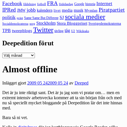
FRA
Facebook
Internet
Google
historia
fildelning
fotboll
födelsedag
Piratpartiet
IPRed
jobb
kalendern
media
JMW
livet
musik
Mymlan
sociala medier
politik
SJ
Same Same But Different
präst
Stockholm
Stora Bloggpriset
Sverigedemokraterna
sorg
Socialdemokraterna
Twitter
TPB
tåg
tweepblogs
tävling
U2
Wikileaks
Deepedition förut
Deepedition
förut
Almost offline
Inlägget gjort
2009 05 24
2009 05 24
av
Deeped
Det är ju inte riktigt sant. Det är ju jag som vi pratar om… men en
extremt intensiv arbetsvecka kommer att ta sin början från och med
nu så speciellt mycket bloggande på Deepedition lär det inte hinnas
med.
Bara så ni vet.