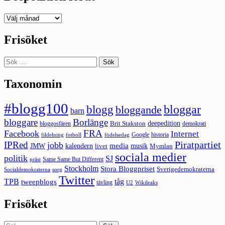
Deepedition
förut
Frisöket
Sök
efter:
Taxonomin
#blogg100
bloggar
blogg
bloggande
barn
bloggare
Borlänge
deepedition
Brit Stakston
bloggosfären
demokrati
FRA
Facebook
Internet
Google
historia
fildelning
fotboll
födelsedag
Piratpartiet
IPRed
jobb
kalendern
media
JMW
livet
musik
Mymlan
sociala medier
politik
SJ
Same Same But Different
präst
Stockholm
Stora Bloggpriset
Sverigedemokraterna
sorg
Socialdemokraterna
Twitter
TPB
tåg
tweepblogs
tävling
U2
Wikileaks
Frisöket
Sök