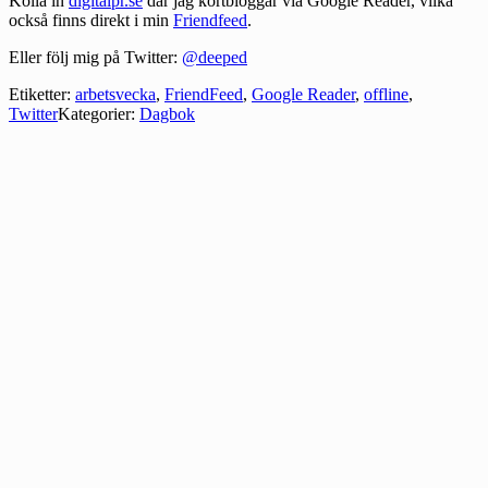
Kolla in
digitalpr.se
där jag kortbloggar via Google Reader, vilka
också finns direkt i min
Friendfeed
.
Eller följ mig på Twitter:
@deeped
Etiketter:
arbetsvecka
,
FriendFeed
,
Google Reader
,
offline
,
Twitter
Kategorier:
Dagbok