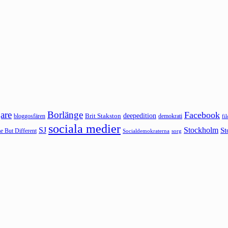
are
Borlänge
Facebook
deepedition
Brit Stakston
bloggosfären
demokrati
fi
sociala medier
SJ
Stockholm
St
 But Different
sorg
Socialdemokraterna