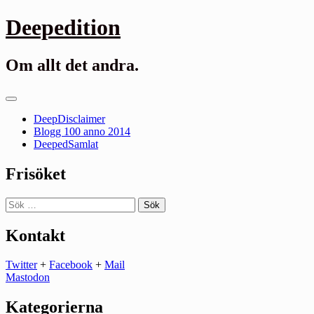
Gå
Deepedition
till
innehåll
Om allt det andra.
Primär
meny
DeepDisclaimer
Blogg 100 anno 2014
DeepedSamlat
Frisöket
Sök
efter:
Kontakt
Twitter
+
Facebook
+
Mail
Mastodon
Kategorierna