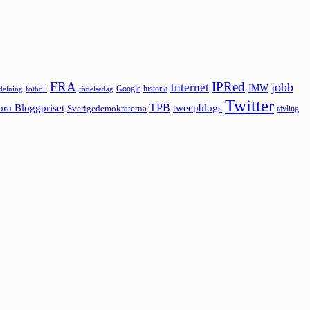
FRA
IPRed
jobb
Internet
JMW
Google
historia
ldelning
fotboll
födelsedag
Twitter
ora Bloggpriset
TPB
tweepblogs
Sverigedemokraterna
tävling