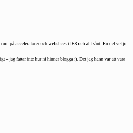
unt på acceleratorer och webslices i IE8 och allt sånt. En del vet ju
– jag fattar inte hur ni hinner blogga :). Det jag hann var att vara