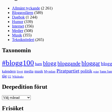
Allmänt tyckande
(2 261)
Bloggosfären
(589)
Dagbok
(1 244)
Humor
(339)
Internet
(356)
Medier
(508)
Musik
(355)
Tekniknörderi
(265)
Taxonomin
#blogg100
bloggar
blogg
bloggande
blogg
barn
Piratpartiet
politik
kalendern
media
livet
musik
Mymlan
Same Same
präst
tåg
U2
Wikileaks
Deepedition förut
Deepedition
förut
Frisöket