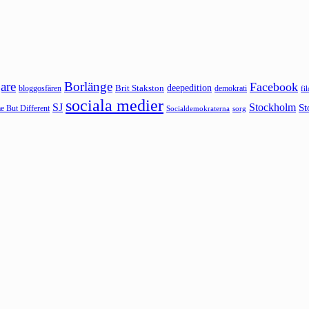
are
Borlänge
Facebook
deepedition
Brit Stakston
bloggosfären
demokrati
fi
sociala medier
SJ
Stockholm
St
 But Different
sorg
Socialdemokraterna