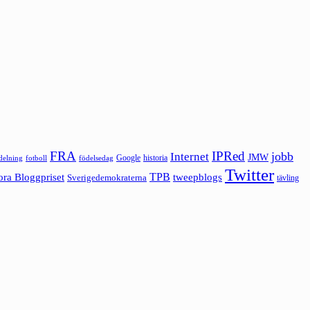
FRA
IPRed
jobb
Internet
JMW
Google
historia
ldelning
fotboll
födelsedag
Twitter
ora Bloggpriset
TPB
tweepblogs
Sverigedemokraterna
tävling