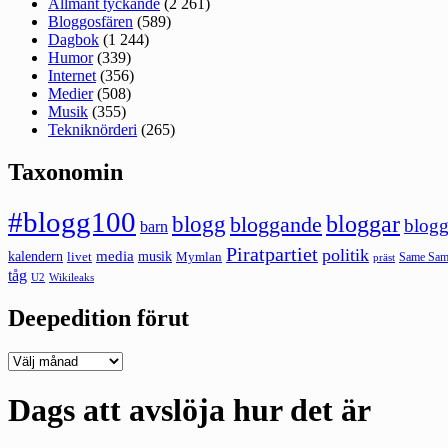
Allmänt tyckande
(2 261)
Bloggosfären
(589)
Dagbok
(1 244)
Humor
(339)
Internet
(356)
Medier
(508)
Musik
(355)
Tekniknörderi
(265)
Taxonomin
#blogg100
bloggar
blogg
bloggande
blogg
barn
Piratpartiet
politik
kalendern
media
livet
musik
Mymlan
Same Same
präst
tåg
U2
Wikileaks
Deepedition förut
Deepedition
förut
Dags att avslöja hur det är