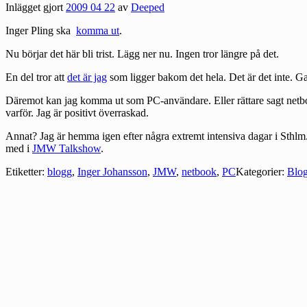
Inlägget gjort
2009 04 22
av
Deeped
Inger Pling ska
komma ut
.
Nu börjar det här bli trist. Lägg ner nu. Ingen tror längre på det.
En del tror att
det är jag
som ligger bakom det hela. Det är det inte. Gar
Däremot kan jag komma ut som PC-användare. Eller rättare sagt netbooka
varför. Jag är positivt överraskad.
Annat? Jag är hemma igen efter några extremt intensiva dagar i Sthlm. 
med i
JMW Talkshow
.
Etiketter:
blogg
,
Inger Johansson
,
JMW
,
netbook
,
PC
Kategorier:
Blog