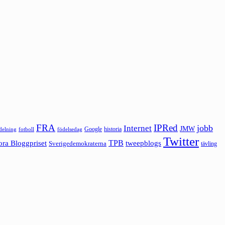
FRA
IPRed
jobb
Internet
JMW
Google
historia
ldelning
fotboll
födelsedag
Twitter
ora Bloggpriset
TPB
tweepblogs
Sverigedemokraterna
tävling