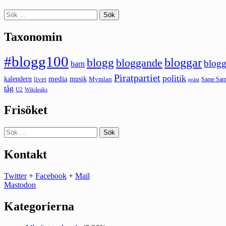
Sök
efter:
Taxonomin
#blogg100
bloggar
blogg
bloggande
blogg
barn
Piratpartiet
politik
kalendern
media
livet
musik
Mymlan
Same Same
präst
tåg
U2
Wikileaks
Frisöket
Sök
efter:
Kontakt
Twitter
+
Facebook
+
Mail
Mastodon
Kategorierna