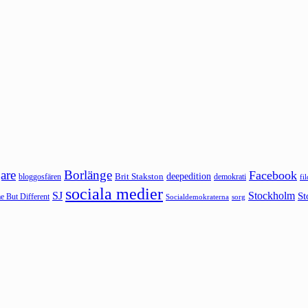
are
Borlänge
Facebook
deepedition
Brit Stakston
bloggosfären
demokrati
fi
sociala medier
SJ
Stockholm
St
 But Different
sorg
Socialdemokraterna