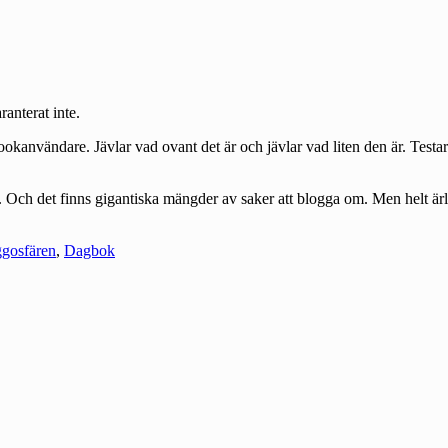
anterat inte.
nvändare. Jävlar vad ovant det är och jävlar vad liten den är. Testar r
Och det finns gigantiska mängder av saker att blogga om. Men helt ärligt 
gosfären
,
Dagbok