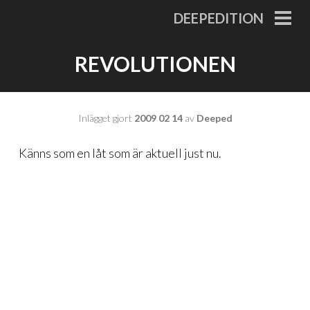
Gå
DEEPEDITION
till
PRI
MEN
innehåll
REVOLUTIONEN
Inlägget gjort
2009 02 14
av
Deeped
Känns som en låt som är aktuell just nu.