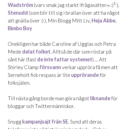
1
Wadström
(vars smak jag starkt ifrågasätter
…
:)
),
Stenudd
(som blir till sig i brallan över att ha något
att gnälla över :) ),
Min Blogg Mitt Liv
,
Heja Abbe
,
Bimbo Boy
Onekligen har både Caroline af Ugglas och Petra
Mede
delat folket
. Alltså de där som röstar på
sånt här (fast
de inte fattar
systemet
)…. Att
Shirley Clamp
försvann
verkar uppröra få men att
Serneholt fick respass är lite
upprörande
för
folksjälen.
Till nästa gång borde man göra något
liknande
för
bloggar och Twittermänniskor.
Snygg
kampanjsajt från SE
. Synd att deras