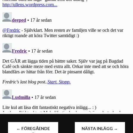
INLÄGGSNAVIGERING
←
FÖREGÅENDE
NÄSTA INLÄGG
→