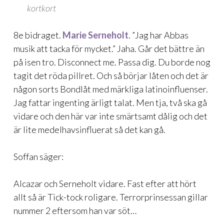
kortkort
8e bidraget.
Marie Serneholt
. ”Jag har Abbas
musik att tacka för mycket.” Jaha. Går det bättre än
på isen tro. Disconnect me. Passa dig. Du borde nog
tagit det röda pillret. Och så börjar låten och det är
någon sorts Bondlåt med märkliga latinoinfluenser.
Jag fattar ingenting ärligt talat. Men tja, två ska gå
vidare och den här var inte smärtsamt dålig och det
är lite medelhavsinfluerat så det kan gå.
Soffan säger:
Alcazar och Serneholt vidare. Fast efter att hört
allt så är Tick-tock roligare. Terrorprinsessan gillar
nummer 2 eftersom han var söt…