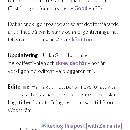
telefoner inte riktigt är min bag dock… Och nu
förstår jag varför man ville ge
Good
en SE-lur.
Det är onekligen roande att se att det fortfarande
är skillnad på kvällsisarna och morgontidningarna.
DNs rapportering är så där
skönt torr
.
Uppdatering
: Ulrika Good bandade
melodifestivalen och
skrev det här
– hon är
verkligen melodifestivalbloggaren nr1.
Editering
: Har lagt till ett par smileys för att visa
att de åsikter jag har om två bloggare är ironiska.
Lagt till en fotnot där jag ber om ursäkt till Björn
Wadström.