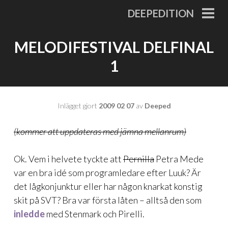
Gå
DEEPEDITION
till
PRI
MEN
innehåll
MELODIFESTIVAL DELFINAL
1
Inlägget gjort
2009 02 07
av
Deeped
(kommer att uppdateras med jämna mellanrum)
Ok. Vem i helvete tyckte att
Pernilla
Petra Mede
var en bra idé som programledare efter Luuk? Är
det lågkonjunktur eller har någon knarkat konstig
skit på SVT? Bra var första låten – alltså den som
inledde
med Stenmark och Pirelli.