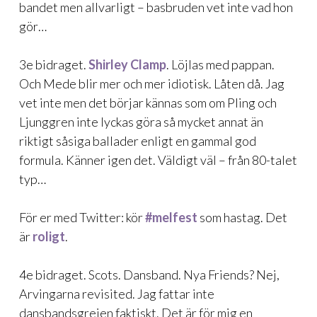
bandet men allvarligt – basbruden vet inte vad hon
gör…
3e bidraget.
Shirley Clamp
. Löjlas med pappan.
Och Mede blir mer och mer idiotisk. Låten då. Jag
vet inte men det börjar kännas som om Pling och
Ljunggren inte lyckas göra så mycket annat än
riktigt såsiga ballader enligt en gammal god
formula. Känner igen det. Väldigt väl – från 80-talet
typ…
För er med Twitter: kör
#melfest
som hastag. Det
är
roligt
.
4e bidraget. Scots. Dansband. Nya Friends? Nej,
Arvingarna revisited. Jag fattar inte
dansbandsgrejen faktiskt. Det är för mig en