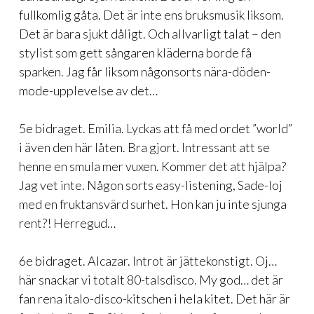
fullkomlig gåta. Det är inte ens bruksmusik liksom.
Det är bara sjukt dåligt. Och allvarligt talat – den
stylist som gett sångaren kläderna borde få
sparken. Jag får liksom någonsorts nära-döden-
mode-upplevelse av det…
5e bidraget. Emilia. Lyckas att få med ordet ”world”
i även den här låten. Bra gjort. Intressant att se
henne en smula mer vuxen. Kommer det att hjälpa?
Jag vet inte. Någon sorts easy-listening, Sade-loj
med en fruktansvärd surhet. Hon kan ju inte sjunga
rent?! Herregud…
6e bidraget. Alcazar. Introt är jättekonstigt. Oj…
här snackar vi totalt 80-talsdisco. My god… det är
fan rena italo-disco-kitschen i hela kitet. Det här är