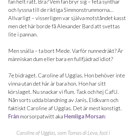
fan helt rätt. Bra? Vem fan bryr sig – feta synthar
och lyssna till de riktiga Simmonstrummorna…
Allvarligt – visserligen var själva motståndet kasst
men det här borde få Alexander Bard att svettas
lite i pannan.
Men snälla – ta bort Mede. Varför nunnedräkt? Är
människan dum eller bara en fullfjädrad idiot?
7e bidraget. Caroline af Ugglas. Hon behöver inte
vinna utan det här är bara hon. Hon har sitt
körslaget. Nu snackar vi flum. Tack och hej CafU.
Nån sorts udda blandning av Janis, Eldkvarn och
faktiskt Caroline af Ugglas. Det är mest konstigt.
Från
morsorpatwitt aka
Hemliga Morsan
:
Caroline af Ugglas, som Tomas di Leva, fast i