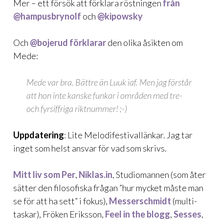
Mer – ett försök att
förklara röstningen
från
@hampusbrynolf
och
@kipowsky
Och
@bojerud
förklarar
den olika åsikten om
Mede:
Mede var bra. Bättre än Luuk iaf. Men jag förstår
att hon inte kanske funkar i områden med tre-
och fyrsiffriga riktnummer! ;-)
Uppdatering
: Lite Melodifestivallänkar. Jag tar
inget som helst ansvar för vad som skrivs.
Mitt liv som Per
,
Niklas.in
,
Studiomannen
(som åter
sätter den filosofiska frågan ”hur mycket måste man
se för att ha sett” i fokus),
Messerschmidt
(multi-
taskar),
Fröken Eriksson
,
Feel in the blogg
,
Sesses
,