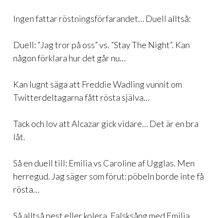
Ingen fattar röstningsförfarandet… Duell alltså:
Duell: ”Jag tror på oss” vs. ”Stay The Night”. Kan
någon förklara hur det går nu…
Kan lugnt säga att Freddie Wadling vunnit om
Twitterdeltagarna fått rösta själva…
Tack och lov att Alcazar gick vidare… Det är en bra
låt.
Så en duell till: Emilia vs Caroline af Ugglas. Men
herregud. Jag säger som förut: pöbeln borde inte få
rösta…
Så alltså pest eller kolera. Falsksång med Emilia