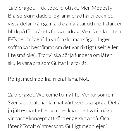
1a bidraget. Tick-tock. Idiotiskt. Men Modesty
Blaise-skinnklädd programmerad hårdrock med
vissa delar från gamla Ukrainalåtar och helt klart en
blick på förra årets finska bidrag. Vem fan släppte in
E-Type i år igen? Ja va fan ska man säga… Ingen i
soffan kan bestämma om det var riktigt uselt eller
lite små okej. Tror vi ska börja fundera om låten
skulle vara bra som Guitar Hero-låt.
Roligt med mobilnumren. Haha. Not.
2a bidraget. Welcome to my life. Verkar som om
Sverige totalt har lämnat vårt svenska språk. Det är
ju jättesmart eftersom det knappast varit något
vinnande koncept att köra engelska ändå. Och
låten? Totalt ointressant. Gulligt med tjejer i