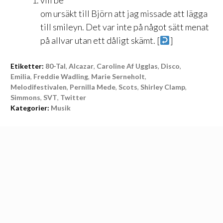
vill be
om ursäkt till Björn att jag missade att lägga
till smileyn. Det var inte på något sätt menat
på allvar utan ett dåligt skämt. [
]
Etiketter:
80-Tal
,
Alcazar
,
Caroline Af Ugglas
,
Disco
,
Emilia
,
Freddie Wadling
,
Marie Serneholt
,
Melodifestivalen
,
Pernilla Mede
,
Scots
,
Shirley Clamp
,
Simmons
,
SVT
,
Twitter
Kategorier:
Musik