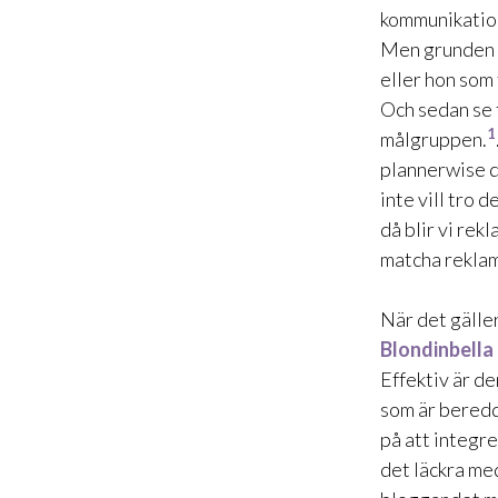
kommunikation 
Men grunden b
eller hon som 
Och sedan se t
1
målgruppen.
plannerwise do
inte vill tro 
då blir vi rek
matcha reklam
När det gäller
Blondinbella
Effektiv är den
som är beredd 
på att integr
det läckra me