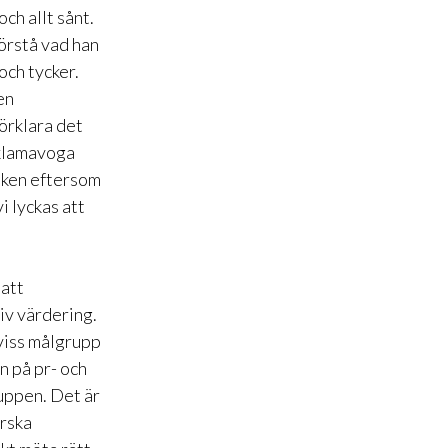
ch allt sånt.
förstå vad han
och tycker.
en
förklara det
reklamavoga
vilken eftersom
i lyckas att
 att
tiv värdering.
n viss målgrupp
n på pr- och
uppen. Det är
orska