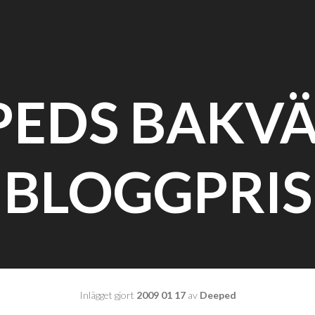
PEDS BAKV
BLOGGPRIS
Inlägget gjort
2009 01 17
av
Deeped