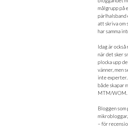
bloggandet mer
målgrupp på e
pärlhalsband 
att skriva om 
har samma intr
Idag är ocks
när det sker s
plocka upp det
vänner, men se
inte experter
både skapar m
MTM/WOM.
Bloggen som pl
mikrobloggar,
– för recensi