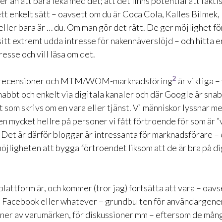
 än att bara leka med det; att det finns potential att fakti
tt enkelt sätt – oavsett om du är Coca Cola, Kalles Bilmek,
eller bara är … du. Om man gör det rätt. De ger möjlighet f
sitt extremt udda intresse för nakennäverslöjd – och hitta 
esse och vill läsa om det.
2
å recensioner och MTM/WOM-marknadsföring
är viktiga –
nabbt och enkelt via digitala kanaler och där Google är snab
 som skrivs om en vara eller tjänst. Vi människor lyssnar m
n mycket hellre på personer vi fått förtroende för som är ”
. Det är därför bloggar är intressanta för marknadsförare –
öjligheten att bygga förtroendet liksom att de är bra på di
attform är, och kommer (tror jag) fortsätta att vara – oavs
 Facebook eller whatever – grundbulten för användargene
oner av varumärken, för diskussioner mm – eftersom de mån