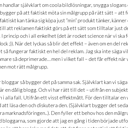
handlar självklart om coola bildlösningar, snygga slogans o
ygger på att faktiskt möta sin målgrupp på rätt sätt – att 
faktiskt kan tänka sig köpa just ”min” produkt tänker, känner 
ill att reklamen faktiskt görs på ett sätt som tilltalar just d
. I princip och i all enkelhet (det är rocket science när vi ska 
ck ;)). När det lyckas så blir det effekt – även om en del 
det så fungerar faktiskt en hel del reklam. Jag ska inte säga 
lamare så deprimerade… men i vilket fall – det får effekt när v
en mot rätt målgrupp.
 bloggar så bygger det på samma sak. Självklart kan vi säga
är en dålig blogg. Och vi har rätt till det – utifrån en subjek
 i alla fall. Utifrån ett visst effektmått. För den tilltalar e
att läsa den och diskutera den. (Självklart bygger det seda
era marknadsföringen..). Den fyller ett behov hos den målgr
d bloggarna, som gjorde att jag en gång i tiden började utf