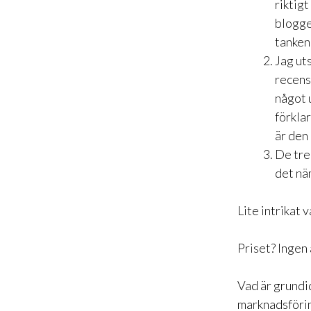
riktigt
blogge
tanken
Jag ut
recens
något 
förklar
är den
De tre
det nä
Lite intrikat 
Priset? Ingen 
Vad är grundi
marknadsföri