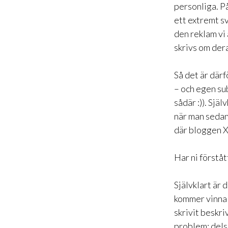
personliga. P
ett extremt s
den reklam vi 
skrivs om der
Så det är därf
– och egen sub
sådär :)). Sjä
när man sedan 
där bloggen X 
Har ni förståt
Självklart är 
kommer vinna 
skrivit beskri
problem: dels 