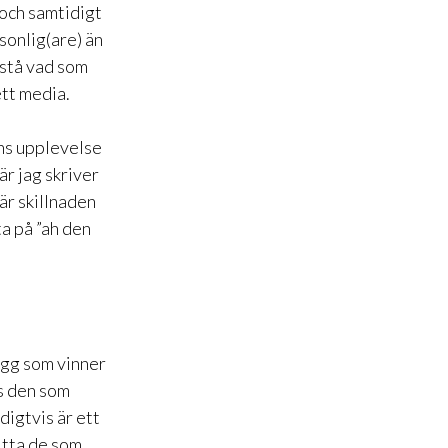
 och samtidigt
sonlig(are) än
rstå vad som
tt media.
ens upplevelse
är jag skriver
 är skillnaden
ta på ”ah den
logg som vinner
s den som
digtvis är ett
hitta de som