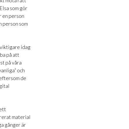
skt möta rätt
 Elsa som gör
ör en person
en person som
 viktigare idag
ba på att
est på våra
vanliga” och
 eftersom de
gital
ett
rerat material
ga gånger är