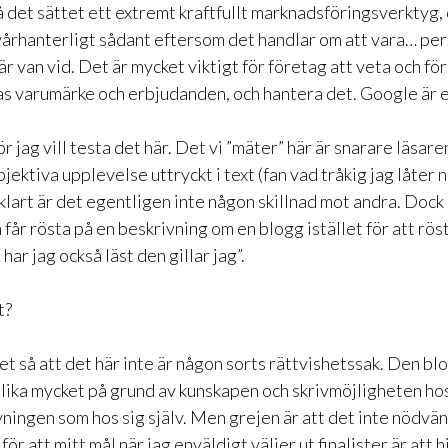
å det sättet ett extremt kraftfullt marknadsföringsverktyg,
vårhanterligt sådant eftersom det handlar om att vara… per
är van vid. Det är mycket viktigt för företag att veta och fö
as varumärke och erbjudanden, och hantera det. Google är e
ör jag vill testa det här. Det vi ”mäter” här är snarare läsar
jektiva upplevelse uttryckt i text (fan vad tråkig jag låter n
lvklart är det egentligen inte någon skillnad mot andra. Dock
får rösta på en beskrivning om en blogg istället för att rös
har jag också läst den gillar jag”.
t?
det så att det här inte är någon sorts rättvishetssak. Den b
lika mycket på grund av kunskapen och skrivmöjligheten ho
vningen som hos sig själv. Men grejen är att det inte nödvän
för att mitt mål när jag enväldigt väljer ut finalister är att 