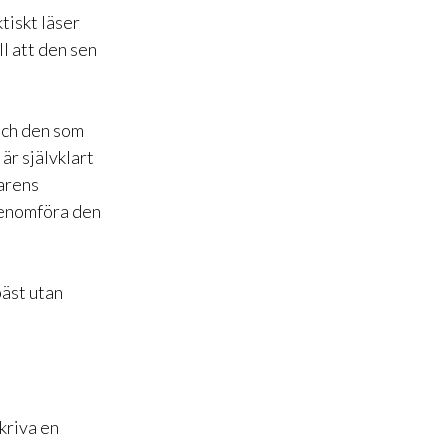
tiskt läser
ll att den sen
 och den som
 är självklart
sarens
 genomföra den
bäst utan
kriva en