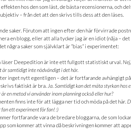
 effekten hos den som läst, de bästa recensionerna, och dels
ubjektiv – från det att den skrivs tills dess att den läses.
nde saker. Förutom att ingen efter den här förvirrade pos
era en blogg, eller att alla tycker jag är en idiot (nåja – det
det några saker som självklart är ”bias” i experimentet:
läser Deepedition är inte ett fullgott statistiskt urval.
Nej,
 är samtidigt inte nödvändigt i det här.
ter inget nytt egentligen – det är fortfarande avhängigt p
krivs faktiskt är bra.
Ja. Samtidigt kan det mäta styrkan hos e
 är en metod vi använder inom planning också eller hur?
enten finns inte för att lägga ner tid och möda på det här.
De
r fan ett experiment för fan! :)
mmer fortfarande vara de bredare bloggarna, de som lockar
pp som kommer att vinna då beskrivningen kommer att appell