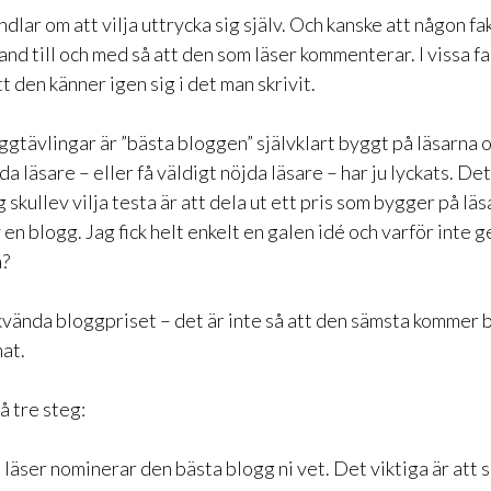
dlar om att vilja uttrycka sig själv. Och kanske att någon fak
land till och med så att den som läser kommenterar. I vissa fa
t den känner igen sig i det man skrivit.
oggtävlingar är ”bästa bloggen” självklart byggt på läsarna
a läsare – eller få väldigt nöjda läsare – har ju lyckats. Det
g skullev vilja testa är att dela ut ett pris som bygger på lä
en blogg. Jag fick helt enkelt en galen idé och varför inte
a?
vända bloggpriset – det är inte så att den sämsta kommer 
nat.
å tre steg:
 läser nominerar den bästa blogg ni vet. Det viktiga är att s