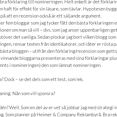
 bra förklaring till nomineringen. Helt enkelt är det förklar
n haft för effekt för sin läsare, som tävlar. Hypotesen byg
 på att en recension också är ett säljande argument.
ser fem bloggar som jag tycker fått den bästa förklaringen e
ionen om man så vill – dvs. som jag anser uppenbarligen get
utöver det vanliga. Sedan plockar jag bort vilken blogg som 
ingen, rensar texten från identikatorer, och låter er rösta p
 bästa bloggen – utifrån den förklaring/recension som getts
 vinnande bloggarna presenteras med sina förklaringar plus
mnts i nomineringen) den som lämnat nomineringen.
va? Dock – se det dels som ett test, som lek.
aning. Nån som vill sponsra?
dén? Well. Som en del av er vet så jobbar jag med strategi 
ng. Som planner på Heimer & Company Reklambyrå. Bra rek