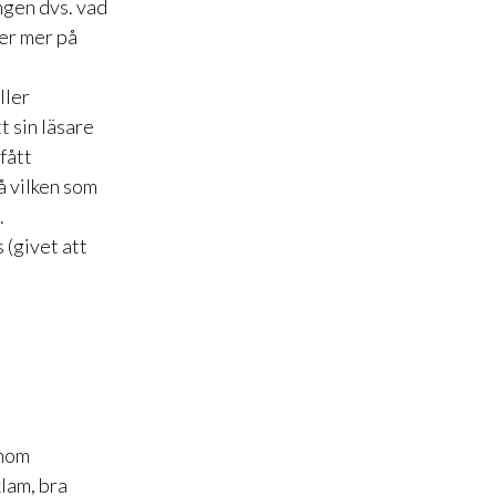
ingen dvs. vad
ger mer på
ller
t sin läsare
fått
å vilken som
.
 (givet att
inom
lam, bra