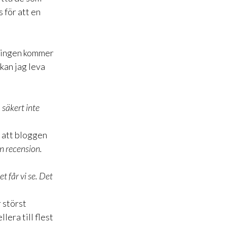
 för att en
tningen kommer
 kan jag leva
 säkert inte
å att bloggen
n recension.
t får vi se. Det
 störst
era till flest