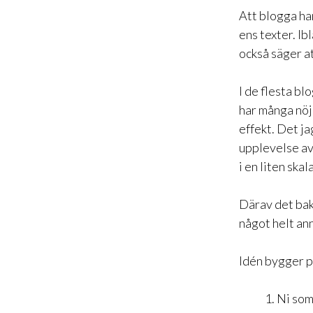
Att blogga han
ens texter. Ib
också säger at
I de flesta bl
har många nöjd
effekt. Det ja
upplevelse av 
i en liten skal
Därav det bak
något helt an
Idén bygger p
Ni som