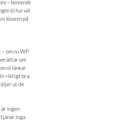
rare – beroende
ingen b) hur väl
hos läsaren på
st – om nu WP
 berättar om
 om ni länkar
ir riktigt bra
äljer ut de
t är ingen
 tjänar inga