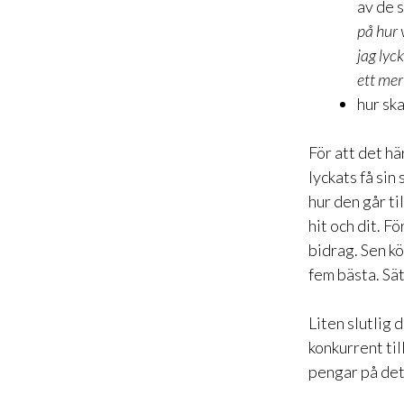
av de 
på hur 
jag lyc
ett mer
hur sk
För att det h
lyckats få sin
hur den går til
hit och dit. F
bidrag. Sen kö
fem bästa. Sä
Liten slutlig 
konkurrent til
pengar på det h