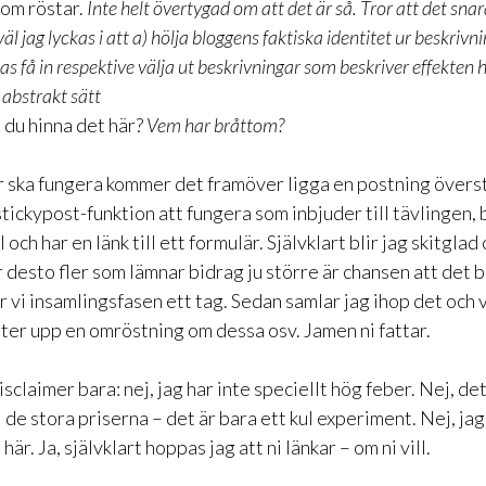
som röstar.
Inte helt övertygad om att det är så. Tror att det sna
väl jag lyckas i att a) hölja bloggens faktiska identitet ur beskrivn
kas få in respektive välja ut beskrivningar som beskriver effekten 
 abstrakt sätt
a du hinna det här?
Vem har bråttom?
är ska fungera kommer det framöver ligga en postning över
 stickypost-funktion att fungera som inbjuder till tävlingen,
l och har en länk till ett formulär. Självklart blir jag skitglad
ör desto fler som lämnar bidrag ju större är chansen att det bl
r vi insamlingsfasen ett tag. Sedan samlar jag ihop det och v
tter upp en omröstning om dessa osv. Jamen ni fattar.
disclaimer bara: nej, jag har inte speciellt hög feber. Nej, de
l de stora priserna – det är bara ett kul experiment. Nej, jag
är. Ja, självklart hoppas jag att ni länkar – om ni vill.