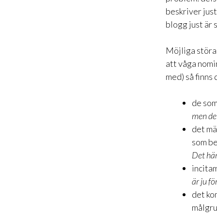
beskriver just
blogg just är s
Möjliga störa
att våga nomin
med) så finns 
de som 
men det
det mä
som bes
Det här
incitam
är ju fö
det ko
målgru