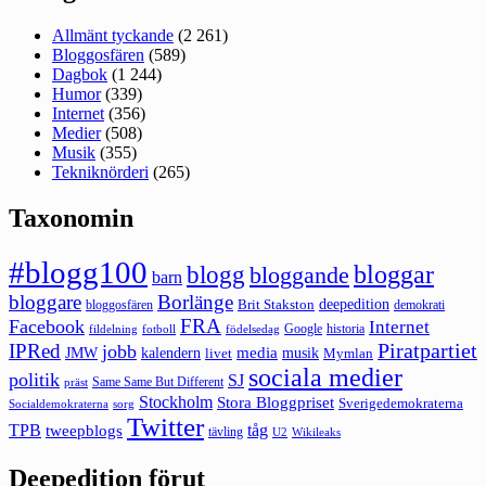
Allmänt tyckande
(2 261)
Bloggosfären
(589)
Dagbok
(1 244)
Humor
(339)
Internet
(356)
Medier
(508)
Musik
(355)
Tekniknörderi
(265)
Taxonomin
#blogg100
bloggar
blogg
bloggande
barn
bloggare
Borlänge
deepedition
Brit Stakston
bloggosfären
demokrati
FRA
Facebook
Internet
Google
historia
fildelning
fotboll
födelsedag
Piratpartiet
IPRed
jobb
kalendern
media
JMW
livet
musik
Mymlan
sociala medier
politik
SJ
Same Same But Different
präst
Stockholm
Stora Bloggpriset
Sverigedemokraterna
sorg
Socialdemokraterna
Twitter
TPB
tåg
tweepblogs
tävling
U2
Wikileaks
Deepedition förut