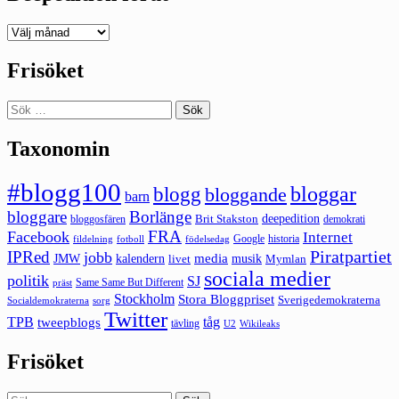
Deepedition
förut
Frisöket
Sök
efter:
Taxonomin
#blogg100
bloggar
blogg
bloggande
barn
bloggare
Borlänge
deepedition
Brit Stakston
bloggosfären
demokrati
FRA
Facebook
Internet
Google
historia
fildelning
fotboll
födelsedag
Piratpartiet
IPRed
jobb
kalendern
media
JMW
livet
musik
Mymlan
sociala medier
politik
SJ
Same Same But Different
präst
Stockholm
Stora Bloggpriset
Sverigedemokraterna
sorg
Socialdemokraterna
Twitter
TPB
tåg
tweepblogs
tävling
U2
Wikileaks
Frisöket
Sök