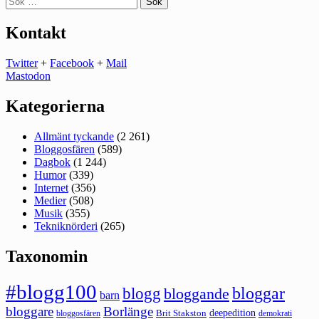
efter:
Kontakt
Twitter
+
Facebook
+
Mail
Mastodon
Kategorierna
Allmänt tyckande
(2 261)
Bloggosfären
(589)
Dagbok
(1 244)
Humor
(339)
Internet
(356)
Medier
(508)
Musik
(355)
Tekniknörderi
(265)
Taxonomin
#blogg100
bloggar
blogg
bloggande
barn
bloggare
Borlänge
deepedition
Brit Stakston
bloggosfären
demokrati