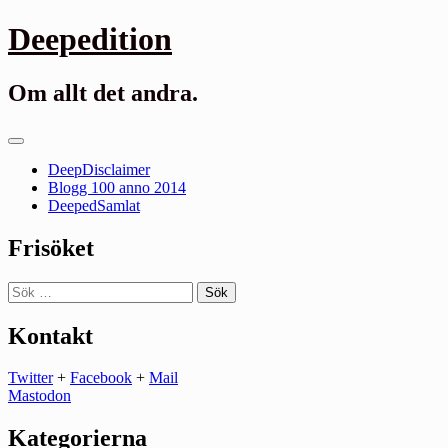
Gå
Deepedition
till
innehåll
Om allt det andra.
Primär
meny
DeepDisclaimer
Blogg 100 anno 2014
DeepedSamlat
Frisöket
Sök
efter:
Kontakt
Twitter
+
Facebook
+
Mail
Mastodon
Kategorierna