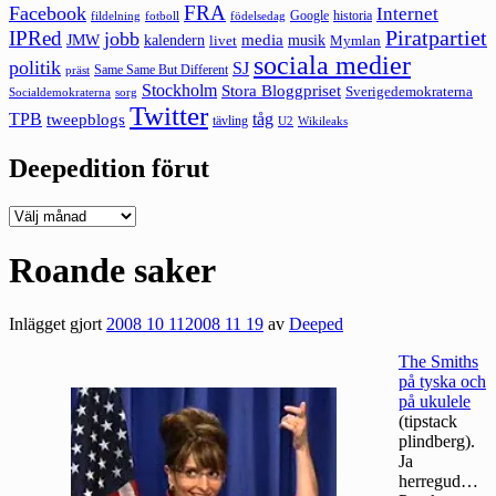
FRA
Facebook
Internet
Google
historia
fildelning
fotboll
födelsedag
Piratpartiet
IPRed
jobb
kalendern
media
JMW
livet
musik
Mymlan
sociala medier
politik
SJ
Same Same But Different
präst
Stockholm
Stora Bloggpriset
Sverigedemokraterna
sorg
Socialdemokraterna
Twitter
TPB
tåg
tweepblogs
tävling
U2
Wikileaks
Deepedition förut
Deepedition
förut
Roande saker
Inlägget gjort
2008 10 11
2008 11 19
av
Deeped
The Smiths
på tyska och
på ukulele
(tipstack
plindberg).
Ja
herregud…