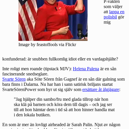
P-vakten
som väljer
att
lappa en
polisbil
gör
mig
Image by feastoffools via Flickr
konfunderad: är snubben fullkomlig idiot eller en vardagshjälte?
Inte roligt men roande (tipstack MJV):
Helena Palena
är en sån
fascinerande snedseglare.
Svarte Sören
aka Söte Sören från Gagnef är en sån där galning som
bara finns i Dalarna. Nu har han i sann satirisk briljans startat
SvarteSörenPower som hyr ut sig själv som
ersättare åt älgjägare
:
”Jag hjälper din sambo/fru med glada tillrop när hon
ska klä på barnen och köra dem till dagis – och jag ser
till att hon hämtar dem i tid så att hon hinner handla mat
i den lokala butiken.
En som är mer än lovligt airheaded är Sarah Palin. Njut av någon