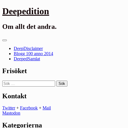
Gå
Deepedition
till
innehåll
Om allt det andra.
Primär
meny
DeepDisclaimer
Blogg 100 anno 2014
DeepedSamlat
Frisöket
Sök
efter:
Kontakt
Twitter
+
Facebook
+
Mail
Mastodon
Kategorierna