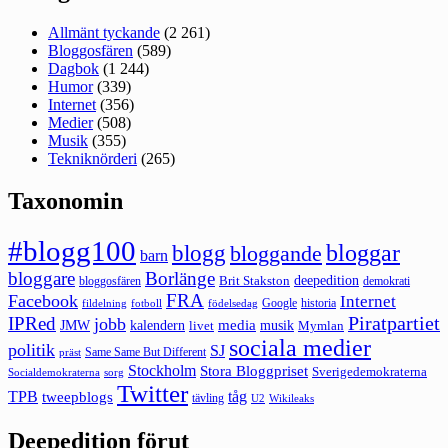
Allmänt tyckande
(2 261)
Bloggosfären
(589)
Dagbok
(1 244)
Humor
(339)
Internet
(356)
Medier
(508)
Musik
(355)
Tekniknörderi
(265)
Taxonomin
#blogg100
bloggar
blogg
bloggande
barn
bloggare
Borlänge
deepedition
Brit Stakston
bloggosfären
demokrati
FRA
Facebook
Internet
Google
historia
fildelning
fotboll
födelsedag
Piratpartiet
IPRed
jobb
kalendern
media
JMW
livet
musik
Mymlan
sociala medier
politik
SJ
Same Same But Different
präst
Stockholm
Stora Bloggpriset
Sverigedemokraterna
sorg
Socialdemokraterna
Twitter
TPB
tåg
tweepblogs
tävling
U2
Wikileaks
Deepedition förut