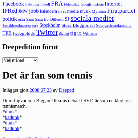
FRA
Facebook
Internet
Google
historia
fildelning
fotboll
födelsedag
Piratpartiet
IPRed
jobb
kalendern
media
JMW
livet
musik
Mymlan
sociala medier
politik
SJ
Same Same But Different
präst
Stockholm
Stora Bloggpriset
Sverigedemokraterna
sorg
Socialdemokraterna
Twitter
TPB
tåg
tweepblogs
tävling
U2
Wikileaks
Deepedition förut
Deepedition
förut
Det är fan som tennis
Inlägget gjort
2008 07 23
av
Deeped
Dum-Ingvar och Biggan Olssons debatt i SVD är som en lång trist
tennismatch.
*
dunk
*
*
kadunk
*
*
dunk
*
*
kadunk
*