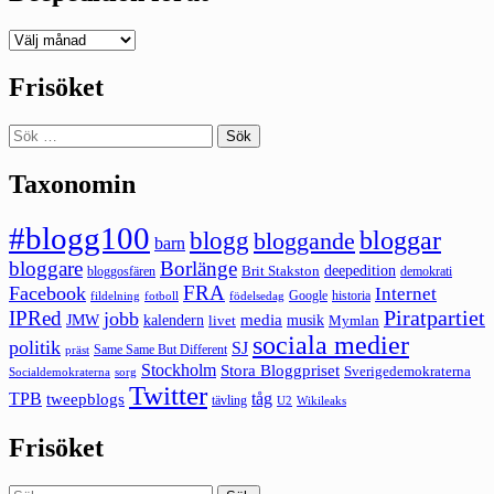
Deepedition
förut
Frisöket
Sök
efter:
Taxonomin
#blogg100
bloggar
blogg
bloggande
barn
bloggare
Borlänge
deepedition
Brit Stakston
bloggosfären
demokrati
FRA
Facebook
Internet
Google
historia
fildelning
fotboll
födelsedag
Piratpartiet
IPRed
jobb
kalendern
media
JMW
livet
musik
Mymlan
sociala medier
politik
SJ
Same Same But Different
präst
Stockholm
Stora Bloggpriset
Sverigedemokraterna
sorg
Socialdemokraterna
Twitter
TPB
tåg
tweepblogs
tävling
U2
Wikileaks
Frisöket
Sök