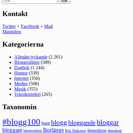
efter:
Kontakt
Twitter
+
Facebook
+
Mail
Mastodon
Kategorierna
Allmänt tyckande
(2 261)
Bloggosfären
(589)
Dagbok
(1 244)
Humor
(339)
Internet
(356)
Medier
(508)
Musik
(355)
Tekniknörderi
(265)
Taxonomin
#blogg100
bloggar
blogg
bloggande
barn
bloggare
Borlänge
deepedition
Brit Stakston
bloggosfären
demokrati