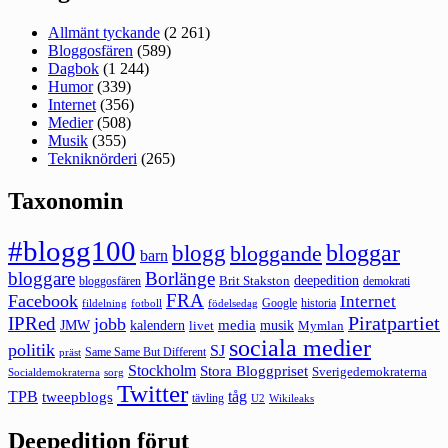
Allmänt tyckande
(2 261)
Bloggosfären
(589)
Dagbok
(1 244)
Humor
(339)
Internet
(356)
Medier
(508)
Musik
(355)
Tekniknörderi
(265)
Taxonomin
#blogg100
bloggar
blogg
bloggande
barn
bloggare
Borlänge
deepedition
Brit Stakston
bloggosfären
demokrati
FRA
Facebook
Internet
Google
historia
fildelning
fotboll
födelsedag
Piratpartiet
IPRed
jobb
kalendern
media
JMW
livet
musik
Mymlan
sociala medier
politik
SJ
Same Same But Different
präst
Stockholm
Stora Bloggpriset
Sverigedemokraterna
sorg
Socialdemokraterna
Twitter
TPB
tåg
tweepblogs
tävling
U2
Wikileaks
Deepedition förut