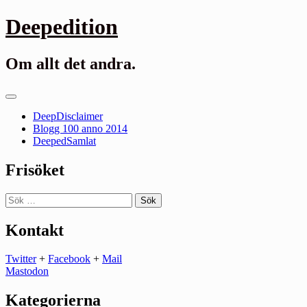
Gå
Deepedition
till
innehåll
Om allt det andra.
Primär
meny
DeepDisclaimer
Blogg 100 anno 2014
DeepedSamlat
Frisöket
Sök
efter:
Kontakt
Twitter
+
Facebook
+
Mail
Mastodon
Kategorierna