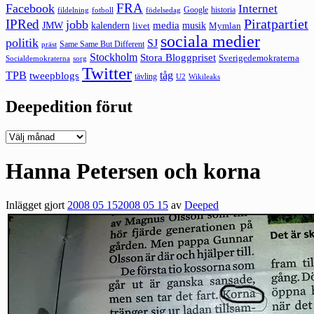
FRA
Facebook
Internet
Google
historia
fildelning
fotboll
födelsedag
Piratpartiet
IPRed
jobb
kalendern
media
JMW
livet
musik
Mymlan
sociala medier
politik
SJ
Same Same But Different
präst
Stockholm
Stora Bloggpriset
Sverigedemokraterna
sorg
Socialdemokraterna
Twitter
TPB
tåg
tweepblogs
tävling
U2
Wikileaks
Deepedition förut
Deepedition
förut
Hanna Petersen och korna
Inlägget gjort
2008 05 15
2008 05 15
av
Deeped