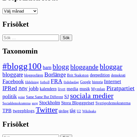
Deepedition
förut
Frisöket
Sök
efter:
Taxonomin
#blogg100
bloggar
blogg
bloggande
barn
bloggare
Borlänge
deepedition
Brit Stakston
bloggosfären
demokrati
FRA
Facebook
Internet
Google
historia
fildelning
fotboll
födelsedag
Piratpartiet
IPRed
jobb
kalendern
media
JMW
livet
musik
Mymlan
sociala medier
politik
SJ
Same Same But Different
präst
Stockholm
Stora Bloggpriset
Sverigedemokraterna
sorg
Socialdemokraterna
Twitter
TPB
tåg
tweepblogs
tävling
U2
Wikileaks
Frisöket
Sök