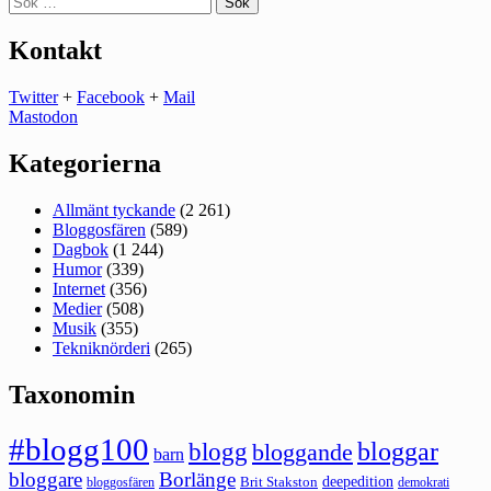
efter:
Kontakt
Twitter
+
Facebook
+
Mail
Mastodon
Kategorierna
Allmänt tyckande
(2 261)
Bloggosfären
(589)
Dagbok
(1 244)
Humor
(339)
Internet
(356)
Medier
(508)
Musik
(355)
Tekniknörderi
(265)
Taxonomin
#blogg100
bloggar
blogg
bloggande
barn
bloggare
Borlänge
deepedition
Brit Stakston
bloggosfären
demokrati