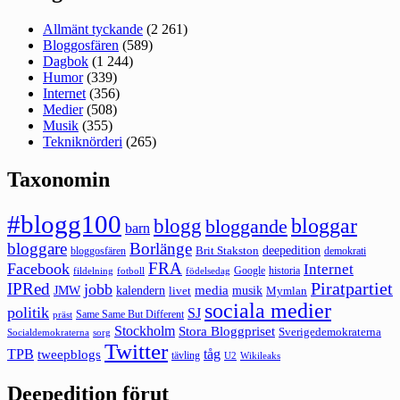
Allmänt tyckande
(2 261)
Bloggosfären
(589)
Dagbok
(1 244)
Humor
(339)
Internet
(356)
Medier
(508)
Musik
(355)
Tekniknörderi
(265)
Taxonomin
#blogg100
bloggar
blogg
bloggande
barn
bloggare
Borlänge
deepedition
Brit Stakston
bloggosfären
demokrati
FRA
Facebook
Internet
Google
historia
fildelning
fotboll
födelsedag
Piratpartiet
IPRed
jobb
kalendern
media
JMW
livet
musik
Mymlan
sociala medier
politik
SJ
Same Same But Different
präst
Stockholm
Stora Bloggpriset
Sverigedemokraterna
sorg
Socialdemokraterna
Twitter
TPB
tåg
tweepblogs
tävling
U2
Wikileaks
Deepedition förut