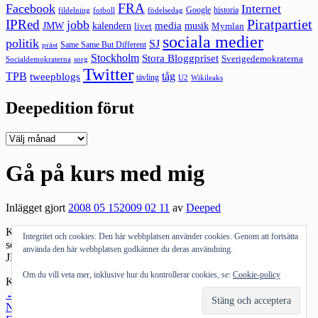
FRA
Facebook
Internet
Google
historia
fildelning
fotboll
födelsedag
Piratpartiet
IPRed
jobb
kalendern
media
JMW
livet
musik
Mymlan
sociala medier
politik
SJ
Same Same But Different
präst
Stockholm
Stora Bloggpriset
Sverigedemokraterna
sorg
Socialdemokraterna
Twitter
TPB
tåg
tweepblogs
tävling
U2
Wikileaks
Deepedition förut
Deepedition
förut
Gå på kurs med mig
Inlägget gjort
2008 05 15
2009 02 11
av
Deeped
Kom på kurs med mig, Björn Mellstrand och
Brit Stakston
om
Integritet och cookies: Den här webbplatsen använder cookies. Genom att fortsätta
sociala medier. Platser kvar inför nästa vecka. Läs mer om den på
använda den här webbplatsen godkänner du deras användning.
JMWs
blogg
och anmäl dig
här
.
Om du vill veta mer, inklusive hur du kontrollerar cookies, se:
Cookie-policy
Kategorier:
Internet
Inläggsnavigering
←
Föregående inlägg
Nästa inlägg
→