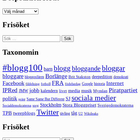
Deepedition
förut
Frisöket
Sök
efter:
Taxonomin
#blogg100
bloggar
blogg
bloggande
barn
bloggare
Borlänge
deepedition
Brit Stakston
bloggosfären
demokrati
FRA
Facebook
Internet
Google
historia
fildelning
fotboll
födelsedag
Piratpartiet
IPRed
jobb
kalendern
media
JMW
livet
musik
Mymlan
sociala medier
politik
SJ
Same Same But Different
präst
Stockholm
Stora Bloggpriset
Sverigedemokraterna
sorg
Socialdemokraterna
Twitter
TPB
tåg
tweepblogs
tävling
U2
Wikileaks
Frisöket
Sök