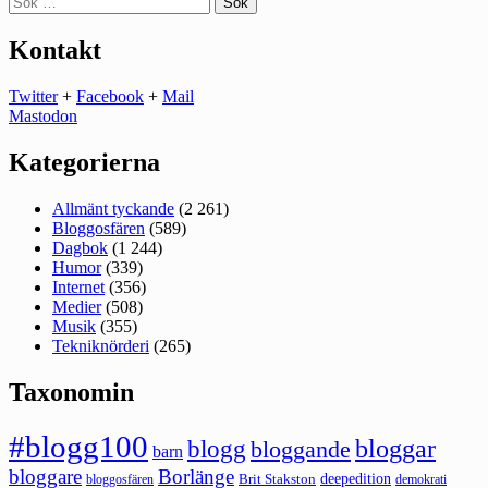
efter:
Kontakt
Twitter
+
Facebook
+
Mail
Mastodon
Kategorierna
Allmänt tyckande
(2 261)
Bloggosfären
(589)
Dagbok
(1 244)
Humor
(339)
Internet
(356)
Medier
(508)
Musik
(355)
Tekniknörderi
(265)
Taxonomin
#blogg100
bloggar
blogg
bloggande
barn
bloggare
Borlänge
deepedition
Brit Stakston
bloggosfären
demokrati