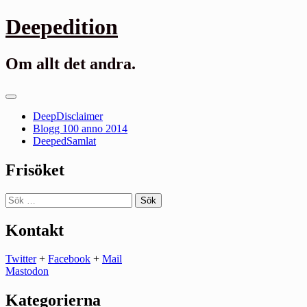
Gå
Deepedition
till
innehåll
Om allt det andra.
Primär
meny
DeepDisclaimer
Blogg 100 anno 2014
DeepedSamlat
Frisöket
Sök
efter:
Kontakt
Twitter
+
Facebook
+
Mail
Mastodon
Kategorierna