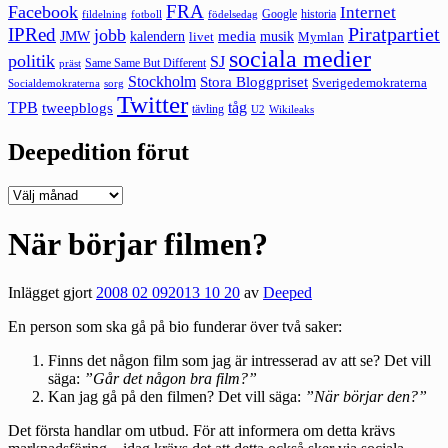
FRA
Facebook
Internet
Google
historia
fildelning
fotboll
födelsedag
Piratpartiet
IPRed
jobb
kalendern
media
JMW
livet
musik
Mymlan
sociala medier
politik
SJ
Same Same But Different
präst
Stockholm
Stora Bloggpriset
Sverigedemokraterna
sorg
Socialdemokraterna
Twitter
TPB
tåg
tweepblogs
tävling
U2
Wikileaks
Deepedition förut
Deepedition
förut
När börjar filmen?
Inlägget gjort
2008 02 09
2013 10 20
av
Deeped
En person som ska gå på bio funderar över två saker:
Finns det någon film som jag är intresserad av att se? Det vill
säga:
”Går det någon bra film?”
Kan jag gå på den filmen? Det vill säga:
”När börjar den?”
Det första handlar om utbud. För att informera om detta krävs