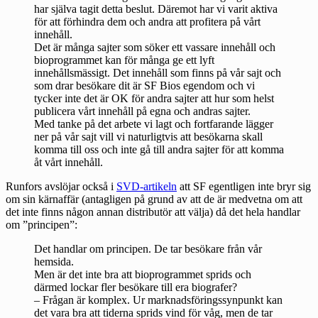
har själva tagit detta beslut. Däremot har vi varit aktiva
för att förhindra dem och andra att profitera på vårt
innehåll.
Det är många sajter som söker ett vassare innehåll och
bioprogrammet kan för många ge ett lyft
innehållsmässigt. Det innehåll som finns på vår sajt och
som drar besökare dit är SF Bios egendom och vi
tycker inte det är OK för andra sajter att hur som helst
publicera vårt innehåll på egna och andras sajter.
Med tanke på det arbete vi lagt och fortfarande lägger
ner på vår sajt vill vi naturligtvis att besökarna skall
komma till oss och inte gå till andra sajter för att komma
åt vårt innehåll.
Runfors avslöjar också i
SVD-artikeln
att SF egentligen inte bryr sig
om sin kärnaffär (antagligen på grund av att de är medvetna om att
det inte finns någon annan distributör att välja) då det hela handlar
om ”principen”:
Det handlar om principen. De tar besökare från vår
hemsida.
Men är det inte bra att bioprogrammet sprids och
därmed lockar fler besökare till era biografer?
– Frågan är komplex. Ur marknadsföringssynpunkt kan
det vara bra att tiderna sprids vind för våg, men de tar