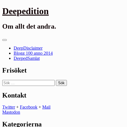
Gå
Deepedition
till
innehåll
Om allt det andra.
Primär
meny
DeepDisclaimer
Blogg 100 anno 2014
DeepedSamlat
Frisöket
Sök
efter:
Kontakt
Twitter
+
Facebook
+
Mail
Mastodon
Kategorierna