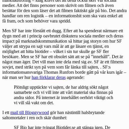
marknadsföring – idag krävs det att detta också sker via sociala
medier. Att det finns personer som skrivit om filmen och även
berättar för den som läser det att filmen faktiskt går på bio. Det andra
handlar om ren logistik – en informationsbit som ska vara enkel att
få fram, och som behöver vara spridd.
Men SF har inte förstått ett dugg. Efter att ha spenderat närmare ett
dygn med att i princip oavbrutet diskutera sociala medier och deras
impact på marknadskommunikation så hittar jag storyn om hur SF
väljer att strypa en sajt vars mål är att ge läsare en tjänst, en
möjlighet att hitta biotider – vilket i sin tur skulle ge SF fler
besökare. Men se SF har ett obsolet sätt att se på ”innehåll”. Det är
något man äger. Det vill man inte dela med sig av. SF är ett filmens
sovjet, med strikt syn på vem som får länka till sajten, . SF:s
informationsansvariga Thomas Runfors borde gått på vår kurs igår –
när man ser hur
han förklarar deras
agerande:
Plötsligt upptäckte vi sajten, de har aldrig sökt något
samarbete och vi vill inte att vårt material ska finnas på
andra sidor. På internet är innehållet oerhört viktigt och
vi vill slå vakt om det.
I ett
mail till Bloggywood
gör han nästintill halsbrytande
saltomortaler i ren och skär dumhet:
SF Bio har inte tvingat Biotider.se att stänga igen. De