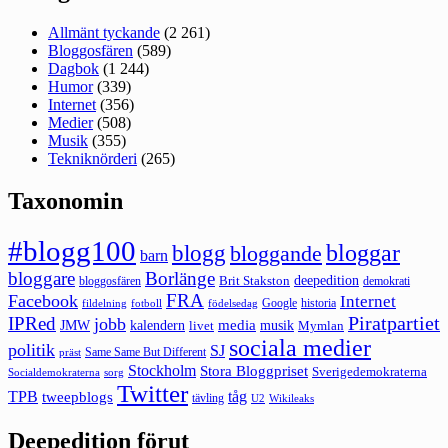
Allmänt tyckande
(2 261)
Bloggosfären
(589)
Dagbok
(1 244)
Humor
(339)
Internet
(356)
Medier
(508)
Musik
(355)
Tekniknörderi
(265)
Taxonomin
#blogg100
bloggar
blogg
bloggande
barn
bloggare
Borlänge
deepedition
Brit Stakston
bloggosfären
demokrati
FRA
Facebook
Internet
Google
historia
fildelning
fotboll
födelsedag
Piratpartiet
IPRed
jobb
kalendern
media
JMW
livet
musik
Mymlan
sociala medier
politik
SJ
Same Same But Different
präst
Stockholm
Stora Bloggpriset
Sverigedemokraterna
sorg
Socialdemokraterna
Twitter
TPB
tåg
tweepblogs
tävling
U2
Wikileaks
Deepedition förut