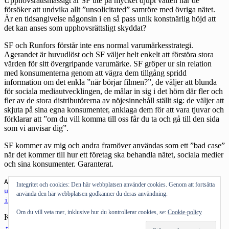
Upphovsrättsmässigt är SF ute på mycket djupt vatten när de
försöker att undvika allt ”unsolicitated” samröre med övriga nätet.
Är en tidsangivelse någonsin i en så pass unik konstnärlig höjd att
det kan anses som upphovsrättsligt skyddat?
SF och Runfors förstår inte ens normal varumärkesstrategi.
Agerandet är huvudlöst och SF väljer helt enkelt att förstöra stora
värden för sitt övergripande varumärke. SF gröper ur sin relation
med konsumenterna genom att vägra dem tillgång spridd
information om det enkla ”när börjar filmen?”, de väljer att blunda
för sociala mediautvecklingen, de målar in sig i det hörn där fler och
fler av de stora distributörerna av nöjesinnehåll ställt sig: de väljer att
skjuta på sina egna konsumenter, anklaga
dem för att vara tjuvar
och
förklarar att ”om du vill komma till oss får du ta och gå till den sida
som vi anvisar dig”.
SF kommer av mig och andra framöver användas som ett ”bad case”
när det kommer till hur ett företag ska behandla nätet, sociala medier
och sina konsumenter. Garanterat.
Andra bloggar om:
SF
,
sf.se
,
sociala medier
,
Integritet och cookies: Den här webbplatsen använder cookies. Genom att fortsätta
utveckling
,
konsument
,
varumärke
,
princip
,
använda den här webbplatsen godkänner du deras användning.
information
,
Thomas Runfors
,
kärnaffär
Om du vill veta mer, inklusive hur du kontrollerar cookies, se:
Cookie-policy
Kategorier:
Allmänt tyckande
,
Medier
Inläggsnavigering
←
Föregående inlägg