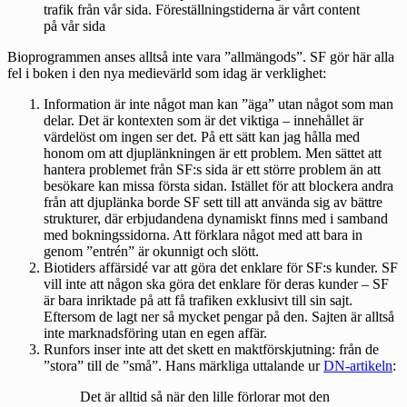
trafik från vår sida. Föreställningstiderna är vårt content
på vår sida
Bioprogrammen anses alltså inte vara ”allmängods”. SF gör här alla
fel i boken i den nya medievärld som idag är verklighet:
Information är inte något man kan ”äga” utan något som man
delar. Det är kontexten som är det viktiga – innehållet är
värdelöst om ingen ser det. På ett sätt kan jag hålla med
honom om att djuplänkningen är ett problem. Men sättet att
hantera problemet från SF:s sida är ett större problem än att
besökare kan missa första sidan. Istället för att blockera andra
från att djuplänka borde SF sett till att använda sig av bättre
strukturer, där erbjudandena dynamiskt finns med i samband
med bokningssidorna. Att förklara något med att bara in
genom ”entrén” är okunnigt och slött.
Biotiders affärsidé var att göra det enklare för SF:s kunder. SF
vill inte att någon ska göra det enklare för deras kunder – SF
är bara inriktade på att få trafiken exklusivt till sin sajt.
Eftersom de lagt ner så mycket pengar på den. Sajten är alltså
inte marknadsföring utan en egen affär.
Runfors inser inte att det skett en maktförskjutning: från de
”stora” till de ”små”. Hans märkliga uttalande ur
DN-artikeln
:
Det är alltid så när den lille förlorar mot den