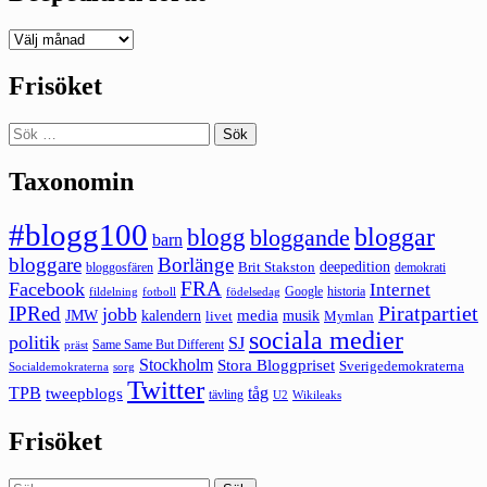
Deepedition
förut
Frisöket
Sök
efter:
Taxonomin
#blogg100
bloggar
blogg
bloggande
barn
bloggare
Borlänge
deepedition
Brit Stakston
bloggosfären
demokrati
FRA
Facebook
Internet
Google
historia
fildelning
fotboll
födelsedag
Piratpartiet
IPRed
jobb
kalendern
media
JMW
livet
musik
Mymlan
sociala medier
politik
SJ
Same Same But Different
präst
Stockholm
Stora Bloggpriset
Sverigedemokraterna
sorg
Socialdemokraterna
Twitter
TPB
tåg
tweepblogs
tävling
U2
Wikileaks
Frisöket
Sök