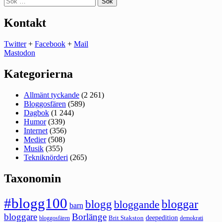
efter:
Kontakt
Twitter
+
Facebook
+
Mail
Mastodon
Kategorierna
Allmänt tyckande
(2 261)
Bloggosfären
(589)
Dagbok
(1 244)
Humor
(339)
Internet
(356)
Medier
(508)
Musik
(355)
Tekniknörderi
(265)
Taxonomin
#blogg100
bloggar
blogg
bloggande
barn
bloggare
Borlänge
deepedition
Brit Stakston
bloggosfären
demokrati