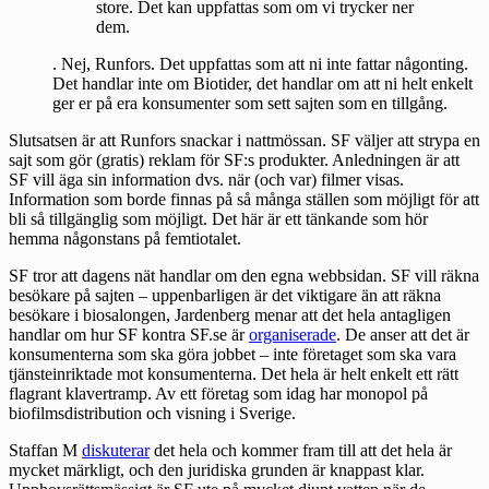
store. Det kan uppfattas som om vi trycker ner
dem.
. Nej, Runfors. Det uppfattas som att ni inte fattar någonting.
Det handlar inte om Biotider, det handlar om att ni helt enkelt
ger er på era konsumenter som sett sajten som en tillgång.
Slutsatsen är att Runfors snackar i nattmössan. SF väljer att strypa en
sajt som gör (gratis) reklam för SF:s produkter. Anledningen är att
SF vill äga sin information dvs. när (och var) filmer visas.
Information som borde finnas på så många ställen som möjligt för att
bli så tillgänglig som möjligt. Det här är ett tänkande som hör
hemma någonstans på femtiotalet.
SF tror att dagens nät handlar om den egna webbsidan. SF vill räkna
besökare på sajten – uppenbarligen är det viktigare än att räkna
besökare i biosalongen, Jardenberg menar att det hela antagligen
handlar om hur SF kontra SF.se är
organiserade
. De anser att det är
konsumenterna som ska göra jobbet
– inte företaget som ska vara
tjänsteinriktade mot konsumenterna. Det hela är helt enkelt ett rätt
flagrant klavertramp. Av ett företag som idag har monopol på
biofilmsdistribution och visning i Sverige.
Staffan M
diskuterar
det hela och kommer fram till att det hela är
mycket märkligt, och den juridiska grunden är knappast klar.