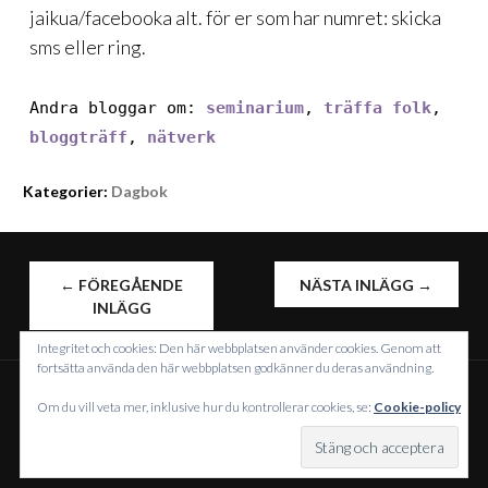
jaikua/facebooka alt. för er som har numret: skicka
sms eller ring.
Andra bloggar om:
seminarium
,
träffa folk
,
bloggträff
,
nätverk
Kategorier:
Dagbok
INLÄGGSNAVIGERING
←
FÖREGÅENDE
NÄSTA INLÄGG
→
INLÄGG
Integritet och cookies: Den här webbplatsen använder cookies. Genom att
fortsätta använda den här webbplatsen godkänner du deras användning.
Om du vill veta mer, inklusive hur du kontrollerar cookies, se:
Cookie-policy
DRIVS MED WORDPRESS
TEMA: INTERGALACTIC AV
WORDPRESS.COM
.