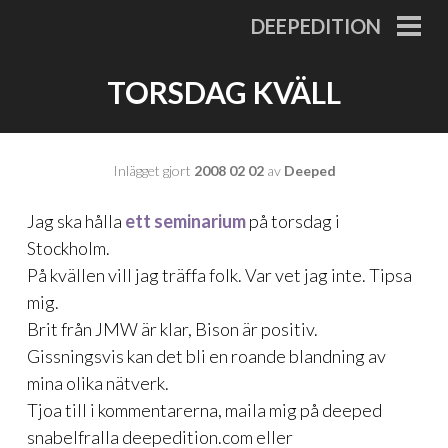
Gå
DEEPEDITION
till
PRI
MEN
innehåll
TORSDAG KVÄLL
Inlägget gjort
2008 02 02
av
Deeped
Jag ska hålla
ett seminarium
på torsdag i
Stockholm.
På kvällen vill jag träffa folk. Var vet jag inte. Tipsa
mig.
Brit från JMW är klar, Bison är positiv.
Gissningsvis kan det bli en roande blandning av
mina olika nätverk.
Tjoa till i kommentarerna, maila mig på deeped
snabelfralla deepedition.com eller