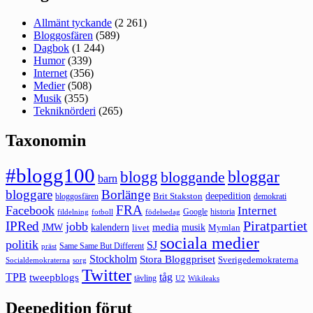
Allmänt tyckande
(2 261)
Bloggosfären
(589)
Dagbok
(1 244)
Humor
(339)
Internet
(356)
Medier
(508)
Musik
(355)
Tekniknörderi
(265)
Taxonomin
#blogg100
bloggar
blogg
bloggande
barn
bloggare
Borlänge
deepedition
Brit Stakston
bloggosfären
demokrati
FRA
Facebook
Internet
Google
historia
fildelning
fotboll
födelsedag
Piratpartiet
IPRed
jobb
kalendern
media
JMW
livet
musik
Mymlan
sociala medier
politik
SJ
Same Same But Different
präst
Stockholm
Stora Bloggpriset
Sverigedemokraterna
sorg
Socialdemokraterna
Twitter
TPB
tåg
tweepblogs
tävling
U2
Wikileaks
Deepedition förut