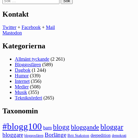
efter:
Kontakt
Twitter
+
Facebook
+
Mail
Mastodon
Kategorierna
Allmänt tyckande
(2 261)
Bloggosfären
(589)
Dagbok
(1 244)
Humor
(339)
Internet
(356)
Medier
(508)
Musik
(355)
Tekniknörderi
(265)
Taxonomin
#blogg100
bloggar
blogg
bloggande
barn
bloggare
Borlänge
deepedition
Brit Stakston
bloggosfären
demokrati