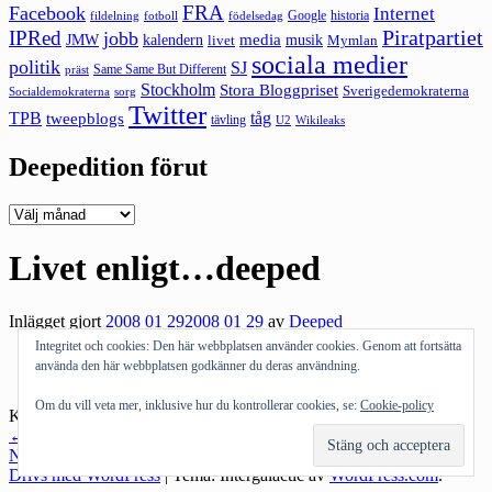
FRA
Facebook
Internet
Google
historia
fildelning
fotboll
födelsedag
Piratpartiet
IPRed
jobb
kalendern
media
JMW
livet
musik
Mymlan
sociala medier
politik
SJ
Same Same But Different
präst
Stockholm
Stora Bloggpriset
Sverigedemokraterna
sorg
Socialdemokraterna
Twitter
TPB
tåg
tweepblogs
tävling
U2
Wikileaks
Deepedition förut
Deepedition
förut
Livet enligt…deeped
Inlägget gjort
2008 01 29
2008 01 29
av
Deeped
Integritet och cookies: Den här webbplatsen använder cookies. Genom att fortsätta
använda den här webbplatsen godkänner du deras användning.
Click to Play
Om du vill veta mer, inklusive hur du kontrollerar cookies, se:
Cookie-policy
Kategorier:
Dagbok
Inläggsnavigering
←
Föregående inlägg
Nästa inlägg
→
Drivs med WordPress
|
Tema: Intergalactic av
WordPress.com
.