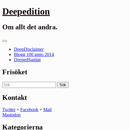
Gå
Deepedition
till
innehåll
Om allt det andra.
Primär
meny
DeepDisclaimer
Blogg 100 anno 2014
DeepedSamlat
Frisöket
Sök
efter:
Kontakt
Twitter
+
Facebook
+
Mail
Mastodon
Kategorierna