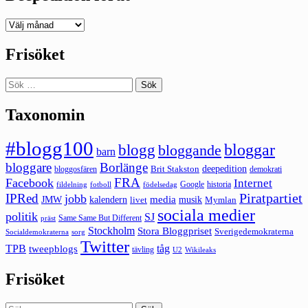
Deepedition
förut
Frisöket
Sök
efter:
Taxonomin
#blogg100
bloggar
blogg
bloggande
barn
bloggare
Borlänge
deepedition
Brit Stakston
bloggosfären
demokrati
FRA
Facebook
Internet
Google
historia
fildelning
fotboll
födelsedag
Piratpartiet
IPRed
jobb
kalendern
media
JMW
livet
musik
Mymlan
sociala medier
politik
SJ
Same Same But Different
präst
Stockholm
Stora Bloggpriset
Sverigedemokraterna
sorg
Socialdemokraterna
Twitter
TPB
tåg
tweepblogs
tävling
U2
Wikileaks
Frisöket
Sök